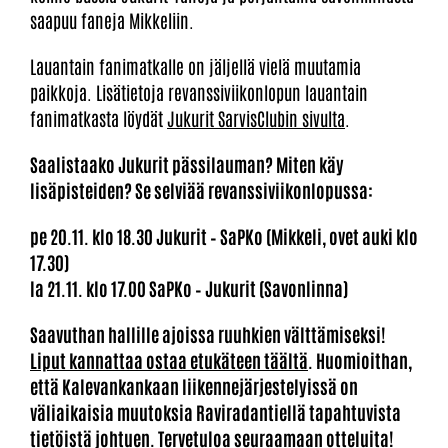
saapuu faneja Mikkeliin.
Lauantain fanimatkalle on jäljellä vielä muutamia
paikkoja. Lisätietoja revanssiviikonlopun lauantain
fanimatkasta löydät
Jukurit SarvisClubin sivulta
.
Saalistaako Jukurit pässilauman? Miten käy
lisäpisteiden? Se selviää revanssiviikonlopussa:
pe 20.11. klo 18.30 Jukurit – SaPKo (Mikkeli, ovet auki klo
17.30)
la 21.11. klo 17.00 SaPKo – Jukurit (Savonlinna)
Saavuthan hallille ajoissa ruuhkien välttämiseksi!
Liput kannattaa ostaa etukäteen täältä
. Huomioithan,
että Kalevankankaan liikennejärjestelyissä on
väliaikaisia muutoksia Raviradantiellä tapahtuvista
tietöistä johtuen. Tervetuloa seuraamaan otteluita!