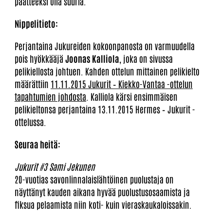
päätteeksi olla suuria.
Nippelitieto:
Perjantaina Jukureiden kokoonpanosta on varmuudella
pois hyökkääjä
Joonas Kalliola
, joka on sivussa
pelikiellosta johtuen. Kahden ottelun mittainen pelikielto
määrättiin
11.11.2015 Jukurit – Kiekko-Vantaa -ottelun
tapahtumien johdosta
. Kalliola kärsi ensimmäisen
pelikieltonsa perjantaina 13.11.2015 Hermes – Jukurit -
ottelussa.
Seuraa heitä:
Jukurit #3 Sami Jekunen
20-vuotias savonlinnalaislähtöinen puolustaja on
näyttänyt kauden aikana hyvää puolustusosaamista ja
fiksua pelaamista niin koti- kuin vieraskaukaloissakin.