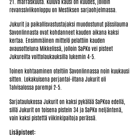
21. marraskuuta. Kuluva kausi on kuudes, jolloin
revanssiviikonloppu on Mestiksen sarjaohjelmassa.
Jukurit ja paikallisvastustajaksi muodostunut pässilauma
Savonlinnasta ovat kohdanneet kauden aikana kaksi
kertaa. Ensimmäinen mittelö pelattiin kauden
avausotteluna Mikkelissä, jolloin SaPKo vei pisteet
Jukureilta voittolaukauksilla lukemin 4-5.
Toinen kohtaaminen oteltiin Savonlinnassa noin kuukausi
sitten. Lokakuisena perjantai-iltana Jukurit oli
Talvisalossa parempi 2-5.
Sarjataulukossa Jukurit on kaksi pykälää SaPKoa edellä,
sillä Jukurit on toisena pistein 34 ja SaPKo neljäntenä,
vain kaksi pistettä viikinkipaitoja perässä.
Lisäpisteet: