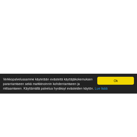
Verkkopalvelussamme käytetään evästeitä käyttäjäkokemuksen
Ok
parantamiseen sekä markkinoinnin kohdentamiseen ja
mittaamiseen. Käyttämällä palvelua hyväksyt evästeiden käytön.
Lue lisää