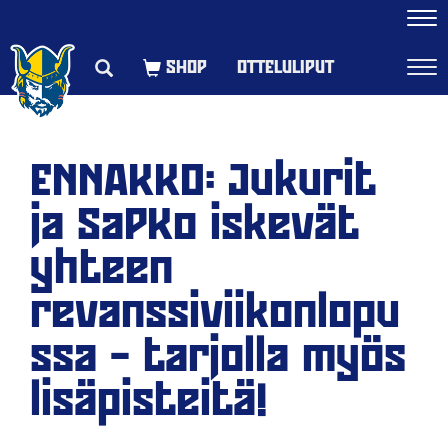
Navi
OTTELULIPUT
Navi
ENNAKKO: Jukurit
ja SaPKo iskevät
yhteen
revanssiviikonlopu
ssa – tarjolla myös
lisäpisteitä!