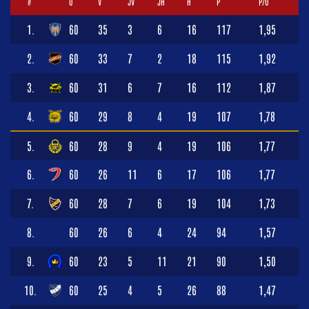
#
O
V
JV
JH
H
P
P/O
1.
60
35
3
6
16
117
1,95
2.
60
33
7
2
18
115
1,92
3.
60
31
6
7
16
112
1,87
4.
60
29
8
4
19
107
1,78
5.
60
28
9
4
19
106
1,77
6.
60
26
11
6
17
106
1,77
7.
60
28
7
6
19
104
1,73
8.
60
26
6
4
24
94
1,57
9.
60
23
5
11
21
90
1,50
10.
60
25
4
5
26
88
1,47