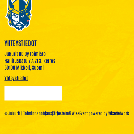
YHTEYSTIEDOT
Jukurit HC Oy toimisto
Hallituskatu 7 A 21 3. kerros
50100 Mikkeli, Suomi
Yhteystiedot
© Jukurit
| Toiminnanohjausjärjestelmä
WiseEvent
powered by
WiseNetwork