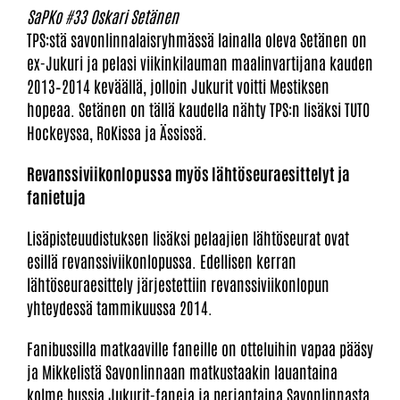
SaPKo #33 Oskari Setänen
TPS:stä savonlinnalaisryhmässä lainalla oleva Setänen on
ex-Jukuri ja pelasi viikinkilauman maalinvartijana kauden
2013–2014 keväällä, jolloin Jukurit voitti Mestiksen
hopeaa. Setänen on tällä kaudella nähty TPS:n lisäksi TUTO
Hockeyssa, RoKissa ja Ässissä.
Revanssiviikonlopussa myös lähtöseuraesittelyt ja
fanietuja
Lisäpisteuudistuksen lisäksi pelaajien lähtöseurat ovat
esillä revanssiviikonlopussa. Edellisen kerran
lähtöseuraesittely järjestettiin revanssiviikonlopun
yhteydessä tammikuussa 2014.
Fanibussilla matkaaville faneille on otteluihin vapaa pääsy
ja Mikkelistä Savonlinnaan matkustaakin lauantaina
kolme bussia Jukurit-faneja ja perjantaina Savonlinnasta