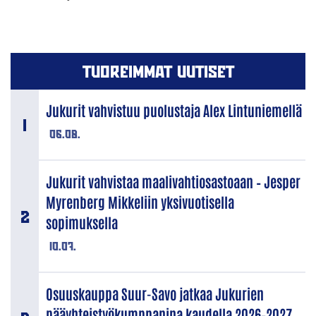
TUOREIMMAT UUTISET
Jukurit vahvistuu puolustaja Alex Lintuniemellä
06.08.
Jukurit vahvistaa maalivahtiosastoaan – Jesper
Myrenberg Mikkeliin yksivuotisella
sopimuksella
10.07.
Osuuskauppa Suur-Savo jatkaa Jukurien
pääyhteistyökumppanina kaudella 2026–2027