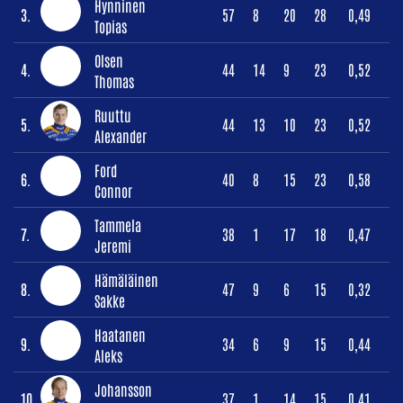
Hynninen
3.
57
8
20
28
0,49
Topias
Olsen
4.
44
14
9
23
0,52
Thomas
Ruuttu
5.
44
13
10
23
0,52
Alexander
Ford
6.
40
8
15
23
0,58
Connor
Tammela
7.
38
1
17
18
0,47
Jeremi
Hämäläinen
8.
47
9
6
15
0,32
Sakke
Haatanen
9.
34
6
9
15
0,44
Aleks
Johansson
10.
37
1
14
15
0,41