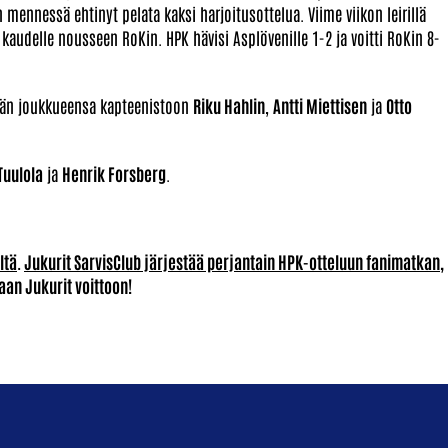
mennessä ehtinyt pelata kaksi harjoitusottelua. Viime viikon leirillä
kaudelle nousseen RoKin. HPK hävisi Asplövenille 1-2 ja voitti RoKin 8-
lään joukkueensa kapteenistoon
Riku Hahlin
,
Antti Miettisen
ja
Otto
Tuulola
ja
Henrik Forsberg
.
ltä
.
Jukurit SarvisClub järjestää perjantain HPK-otteluun fanimatkan
,
aan Jukurit voittoon!