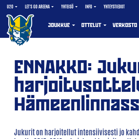
U20
LET'S GO AREENA
YHTEISÖ
INFO
YHTEYSTIEDOT
JOUKKUE
OTTELUT
VERKOSTO
ENNAKKO: Juku
harjoitusottel
Hämeenlinnas
Jukurit on harjoitellut intensiivisesti jo k