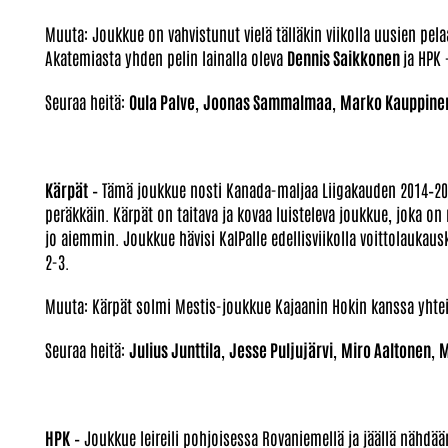
Muuta: Joukkue on vahvistunut vielä tälläkin viikolla uusien pe
Akatemiasta yhden pelin lainalla oleva
Dennis Saikkonen
ja HPK
Seuraa heitä:
Oula Palve
,
Joonas Sammalmaa
,
Marko Kauppine
Kärpät
– Tämä joukkue nosti Kanada-maljaa Liigakauden 2014–201
peräkkäin. Kärpät on taitava ja kovaa luisteleva joukkue, joka on
jo aiemmin. Joukkue hävisi KalPalle edellisviikolla voittolaukausk
2-3.
Muuta: Kärpät solmi Mestis-joukkue Kajaanin Hokin kanssa yhte
Seuraa heitä:
Julius Junttila
,
Jesse Puljujärvi
,
Miro Aaltonen
,
M
HPK
– Joukkue leireili pohjoisessa Rovaniemellä ja jäällä nähdää