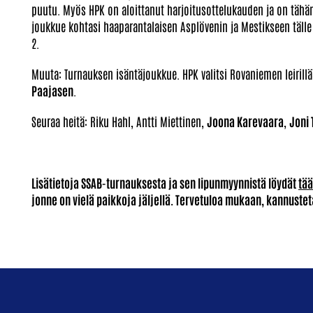
puutu. Myös HPK on aloittanut harjoitusottelukauden ja on tähän 
joukkue kohtasi haaparantalaisen Asplövenin ja Mestikseen tälle 
2.
Muuta: Turnauksen isäntäjoukkue. HPK valitsi Rovaniemen leiril
Paajasen
.
Seuraa heitä: Riku Hahl, Antti Miettinen,
Joona Karevaara
,
Joni 
Lisätietoja SSAB-turnauksesta ja sen lipunmyynnistä löydät
tää
jonne on vielä paikkoja jäljellä. Tervetuloa mukaan, kannustet