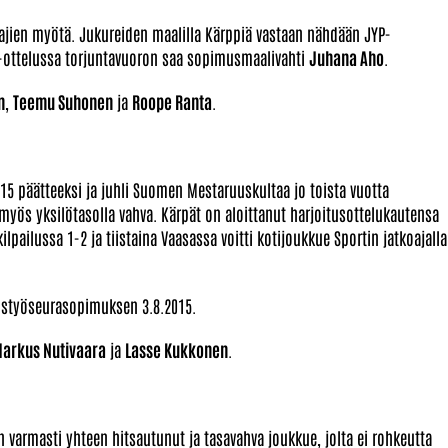
laajien myötä. Jukureiden maalilla Kärppiä vastaan nähdään JYP-
 -ottelussa torjuntavuoron saa sopimusmaalivahti
Juhana Aho
.
n
,
Teemu Suhonen
ja
Roope Ranta
.
5 päätteeksi ja juhli Suomen Mestaruuskultaa jo toista vuotta
 myös yksilötasolla vahva. Kärpät on aloittanut harjoitusottelukautensa
ilpailussa 1-2 ja tiistaina Vaasassa voitti kotijoukkue Sportin jatkoajalla
istyöseurasopimuksen 3.8.2015.
arkus Nutivaara
ja
Lasse Kukkonen
.
n varmasti yhteen hitsautunut ja tasavahva joukkue, jolta ei rohkeutta