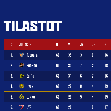
TILASTOT
#
JOUKKUE
O
V
JV
JH
H
1.
Tappara
60
35
3
6
16
2.
KooKoo
60
33
7
2
18
3.
SaiPa
60
31
6
7
16
4.
Ilves
60
29
8
4
19
5.
Lukko
60
28
9
4
19
6.
JYP
60
26
11
6
17