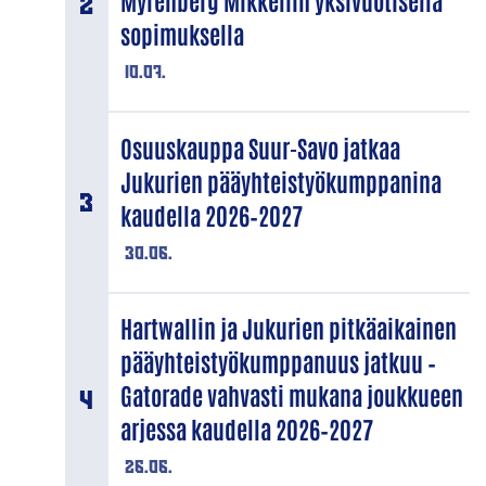
Myrenberg Mikkeliin yksivuotisella
sopimuksella
10.07.
Osuuskauppa Suur-Savo jatkaa
Jukurien pääyhteistyökumppanina
kaudella 2026–2027
30.06.
Hartwallin ja Jukurien pitkäaikainen
pääyhteistyökumppanuus jatkuu –
Gatorade vahvasti mukana joukkueen
arjessa kaudella 2026–2027
26.06.