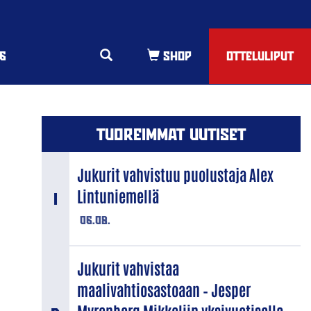
6
OTTELULIPUT
TUOREIMMAT UUTISET
Jukurit vahvistuu puolustaja Alex
Lintuniemellä
06.08.
Jukurit vahvistaa
maalivahtiosastoaan – Jesper