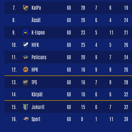
7.
KalPa
60
28
7
6
19
8.
Ässät
60
26
6
4
24
9.
K-Espoo
60
23
5
11
21
10.
HIFK
60
25
4
5
26
11.
Pelicans
60
20
9
7
24
12.
HPK
60
16
9
9
26
13.
TPS
60
16
7
9
28
14.
Kärpät
60
16
6
6
32
15.
Jukurit
60
15
6
7
32
16.
Sport
60
9
1
11
39