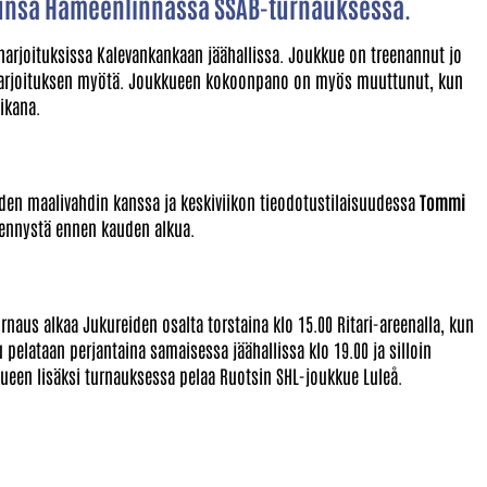
elunsa Hämeenlinnassa SSAB-turnauksessa.
 harjoituksissa Kalevankankaan jäähallissa. Joukkue on treenannut jo
n harjoituksen myötä. Joukkueen kokoonpano on myös muuttunut, kun
ikana.
hden maalivahdin kanssa ja keskiviikon tieodotustilaisuudessa
Tommi
ydennystä ennen kauden alkua.
naus alkaa Jukureiden osalta torstaina klo 15.00 Ritari-areenalla, kun
 pelataan perjantaina samaisessa jäähallissa klo 19.00 ja silloin
een lisäksi turnauksessa pelaa Ruotsin SHL-joukkue Luleå.