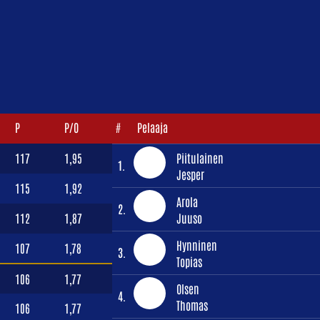
P
P/O
#
Pelaaja
117
1,95
Piitulainen
1.
Jesper
115
1,92
Arola
2.
112
1,87
Juuso
Hynninen
107
1,78
3.
Topias
106
1,77
Olsen
4.
Thomas
106
1,77