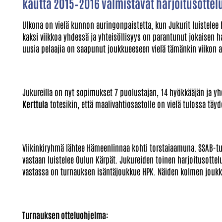
kautta 2015–2016 valmistavat harjoitusott
Ulkona on vielä kunnon auringonpaistetta, kun Jukurit luistelee
kaksi viikkoa yhdessä ja yhteisöllisyys on parantunut jokaise
uusia pelaajia on saapunut joukkueeseen vielä tämänkin viikon a
Jukureilla on nyt sopimukset 7 puolustajan, 14 hyökkääjän ja y
Kerttula
totesikin, että maalivahtiosastolle on vielä tulossa tä
Viikinkiryhmä lähtee Hämeenlinnaa kohti torstaiaamuna. SSAB-tur
vastaan luistelee Oulun Kärpät. Jukureiden toinen harjoitusottelu
vastassa on turnauksen isäntäjoukkue HPK. Näiden kolmen joukku
Turnauksen otteluohjelma: