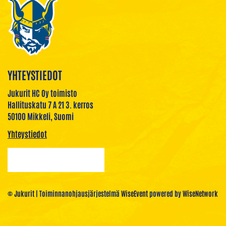
YHTEYSTIEDOT
Jukurit HC Oy toimisto
Hallituskatu 7 A 21 3. kerros
50100 Mikkeli, Suomi
Yhteystiedot
© Jukurit
| Toiminnanohjausjärjestelmä
WiseEvent
powered by
WiseNetwork