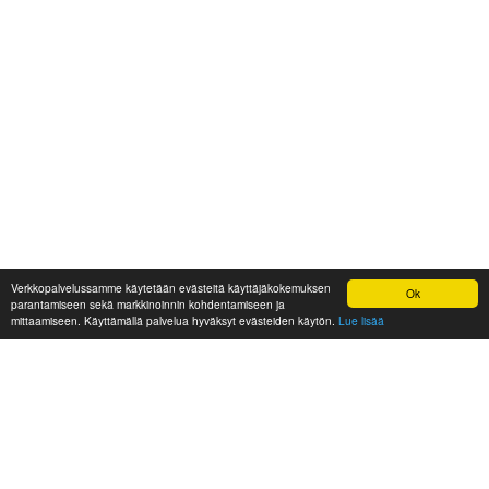
Verkkopalvelussamme käytetään evästeitä käyttäjäkokemuksen
Ok
parantamiseen sekä markkinoinnin kohdentamiseen ja
mittaamiseen. Käyttämällä palvelua hyväksyt evästeiden käytön.
Lue lisää