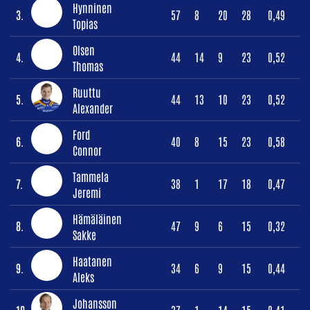
Hynninen
3.
57
8
20
28
0,49
Topias
Olsen
4.
44
14
9
23
0,52
Thomas
Ruuttu
5.
44
13
10
23
0,52
Alexander
Ford
6.
40
8
15
23
0,58
Connor
Tammela
7.
38
1
17
18
0,47
Jeremi
Hämäläinen
8.
47
9
6
15
0,32
Sakke
Haatanen
9.
34
6
9
15
0,44
Aleks
Johansson