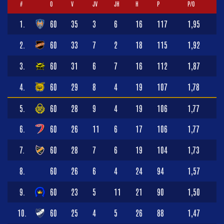
#
O
V
JV
JH
H
P
P/O
1.
60
35
3
6
16
117
1,95
2.
60
33
7
2
18
115
1,92
3.
60
31
6
7
16
112
1,87
4.
60
29
8
4
19
107
1,78
5.
60
28
9
4
19
106
1,77
6.
60
26
11
6
17
106
1,77
7.
60
28
7
6
19
104
1,73
8.
60
26
6
4
24
94
1,57
9.
60
23
5
11
21
90
1,50
10.
60
25
4
5
26
88
1,47