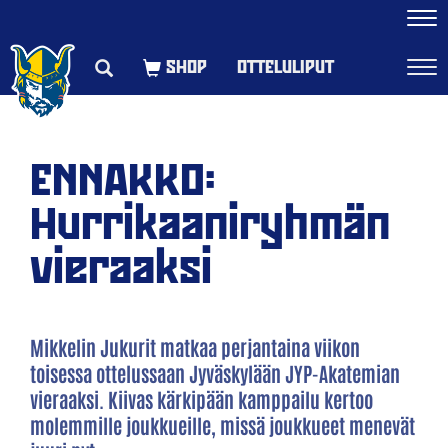
Navi
OTTELULIPUT
Navi
ENNAKKO:
Hurrikaaniryhmän
vieraaksi
Mikkelin Jukurit matkaa perjantaina viikon
toisessa ottelussaan Jyväskylään JYP-Akatemian
vieraaksi. Kiivas kärkipään kamppailu kertoo
molemmille joukkueille, missä joukkueet menevät