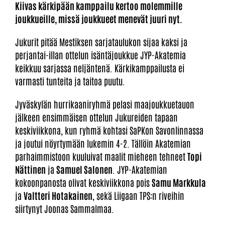
Kiivas kärkipään kamppailu kertoo molemmille
joukkueille, missä joukkueet menevät juuri nyt.
Jukurit pitää Mestiksen sarjataulukon sijaa kaksi ja
perjantai-illan ottelun isäntäjoukkue JYP-Akatemia
keikkuu sarjassa neljäntenä. Kärkikamppailusta ei
varmasti tunteita ja taitoa puutu.
Jyväskylän hurrikaaniryhmä pelasi maajoukkuetauon
jälkeen ensimmäisen ottelun Jukureiden tapaan
keskiviikkona, kun ryhmä kohtasi SaPKon Savonlinnassa
ja joutui nöyrtymään lukemin 4-2. Tällöin Akatemian
parhaimmistoon kuuluivat maalit mieheen tehneet
Topi
Nättinen
ja
Samuel Salonen
. JYP-Akatemian
kokoonpanosta olivat keskiviikkona pois
Samu Markkula
ja
Valtteri Hotakainen
, sekä Liigaan TPS:n riveihin
siirtynyt Joonas Sammalmaa.