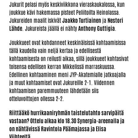
Jukurit pelasi myös keskiviikkona vieraskaukalossa, kun
joukkue kävi hakemassa pisteet Peliitoilta Heinolassa.
Jukureiden maalit iskivät
Jaakko Turtiainen
ja
Nestori
Lähde
. Jukureista jäällä ei nähty
Anthony Guttigia
.
Joukkueet ovat kohdanneet keskinäisissä kohtaamisissa
tällä kaudella vain neljä kertaa ja edellisestä
kohtaamisesta on reilusti aikaa, sillä joukkueet kohtasivat
toisensa edellisen kerran Mikkelissä marraskuussa.
Edellinen kohtaaminen meni JYP-Akatemialle jatkoajalla
ja muut kohtaamiset ovat Jukureille 2-1. Viidennen
kohtaamisen paremmuuteen lähdetään siis
otteluvoittojen ollessa 2-2.
Riittääkö hurrikaaniryhmän taistelutahto sarvipäitä
vastaan? Ottelu alkaa klo 18.30 Synergia-areenalla ja
on nähtävissä Ravintola Päämajassa ja Elisa
Viihteeltä.