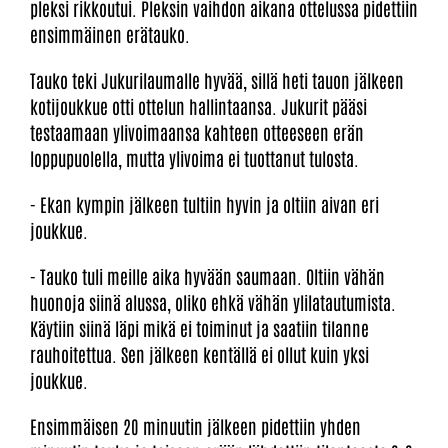
pleksi rikkoutui. Pleksin vaihdon aikana ottelussa pidettiin
ensimmäinen erätauko.
Tauko teki Jukurilaumalle hyvää, sillä heti tauon jälkeen
kotijoukkue otti ottelun hallintaansa. Jukurit pääsi
testaamaan ylivoimaansa kahteen otteeseen erän
loppupuolella, mutta ylivoima ei tuottanut tulosta.
- Ekan kympin jälkeen tultiin hyvin ja oltiin aivan eri
joukkue.
- Tauko tuli meille aika hyvään saumaan. Oltiin vähän
huonoja siinä alussa, oliko ehkä vähän ylilatautumista.
Käytiin siinä läpi mikä ei toiminut ja saatiin tilanne
rauhoitettua. Sen jälkeen kentällä ei ollut kuin yksi
joukkue.
Ensimmäisen 20 minuutin jälkeen pidettiin yhden