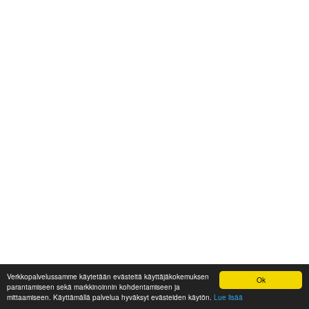
Verkkopalvelussamme käytetään evästeitä käyttäjäkokemuksen
Ok
parantamiseen sekä markkinoinnin kohdentamiseen ja
mittaamiseen. Käyttämällä palvelua hyväksyt evästeiden käytön.
Lue lisää