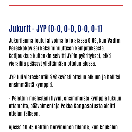
Jukurit - JYP (0-0, 0-0, 0-0, 0-1)
Jukurilauma joutui alivoimalle jo ajassa 0.09, kun
Vadim
Pereskokov
sai kaksiminuuttisen kampituksesta.
Kotijoukkue kuitenkin selvitti JYPin pyöritykset, eikä
vierailija päässyt yllättämään ottelun alussa.
JYP tuli vieraskentällä väkevästi ottelun alkuun ja hallitsi
ensimmäistä kymppiä.
- Pelattiin mielestäni hyvin, ensimmäistä kymppiä lukuun
ottamatta, päävalmentaja
Pekka Kangasalusta
aloitti
ottelun jälkeen.
Ajassa 10.45 nähtiin harvinainen tilanne, kun kaukalon