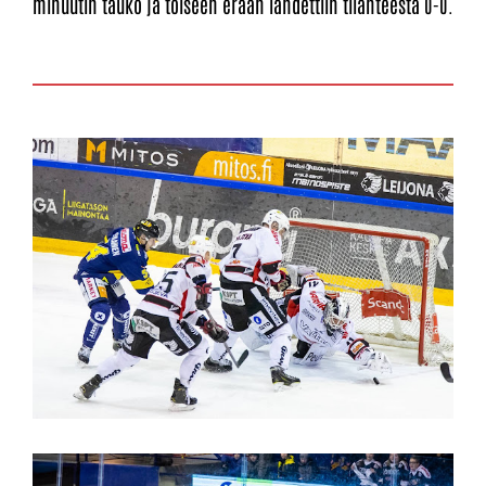
minuutin tauko ja toiseen erään lähdettiin tilanteesta 0-0.