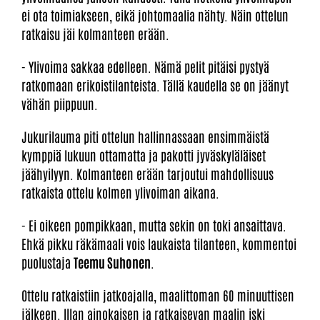
ei ota toimiakseen, eikä johtomaalia nähty. Näin ottelun
ratkaisu jäi kolmanteen erään.
- Ylivoima sakkaa edelleen. Nämä pelit pitäisi pystyä
ratkomaan erikoistilanteista. Tällä kaudella se on jäänyt
vähän piippuun.
Jukurilauma piti ottelun hallinnassaan ensimmäistä
kymppiä lukuun ottamatta ja pakotti jyväskyläläiset
jäähyilyyn. Kolmanteen erään tarjoutui mahdollisuus
ratkaista ottelu kolmen ylivoiman aikana.
- Ei oikeen pompikkaan, mutta sekin on toki ansaittava.
Ehkä pikku räkämaali vois laukaista tilanteen, kommentoi
puolustaja
Teemu Suhonen
.
Ottelu ratkaistiin jatkoajalla, maalittoman 60 minuuttisen
jälkeen. Illan ainokaisen ja ratkaisevan maalin iski