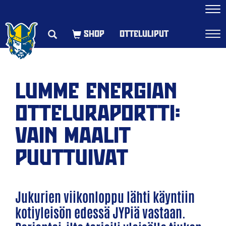
Navi
OTTELULIPUT
Navi
LUMME ENERGIAN
OTTELURAPORTTI:
VAIN MAALIT
PUUTTUIVAT
Jukurien viikonloppu lähti käyntiin
kotiyleisön edessä JYPiä vastaan.