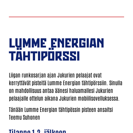
LUMME ENERGIAN
TÄHTIPÖRSSI
Liigan runkosarjan ajan Jukurien pelaajat ovat
kerryttävät pisteitä Lumme Energian tähtipörssiin. Sinulla
on mahdollisuus antaa äänesi haluamallesi Jukurien
pelaajalle ottelun aikana Jukurien mobiilisovelluksessa.
Tänään Lumme Energian tähtipössin pisteen ansaitsi
Teemu Suhonen
Tilanne 1.2. jälkeen