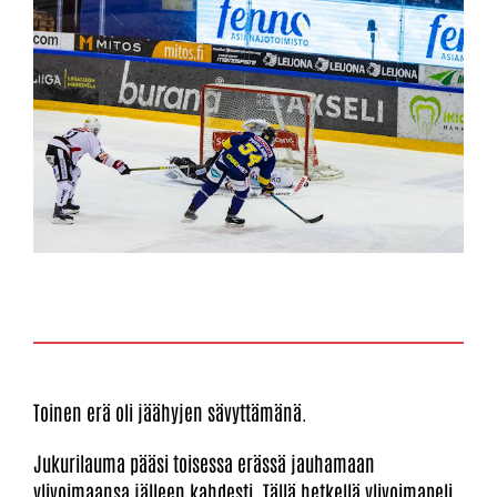
Toinen erä oli jäähyjen sävyttämänä.
Jukurilauma pääsi toisessa erässä jauhamaan
ylivoimaansa jälleen kahdesti. Tällä hetkellä ylivoimapeli