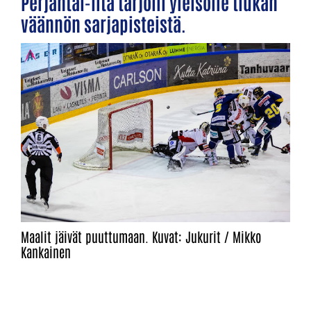
Perjantai-ilta tarjoili yleisölle tiukan
väännön sarjapisteistä.
Maalit jäivät puuttumaan. Kuvat: Jukurit / Mikko
Kankainen