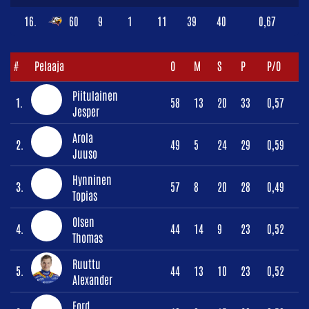
16.
60
9
1
11
39
40
0,67
#
Pelaaja
O
M
S
P
P/O
Piitulainen
1.
58
13
20
33
0,57
Jesper
Arola
2.
49
5
24
29
0,59
Juuso
Hynninen
3.
57
8
20
28
0,49
Topias
Olsen
4.
44
14
9
23
0,52
Thomas
Ruuttu
5.
44
13
10
23
0,52
Alexander
Ford