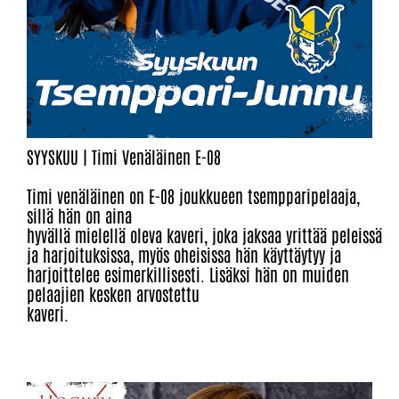
SYYSKUU | Timi Venäläinen E-08
Timi venäläinen on E-08 joukkueen tsempparipelaaja,
sillä hän on aina
hyvällä mielellä oleva kaveri, joka jaksaa yrittää peleissä
ja harjoituksissa, myös oheisissa hän käyttäytyy ja
harjoittelee esimerkillisesti. Lisäksi hän on muiden
pelaajien kesken arvostettu
kaveri.