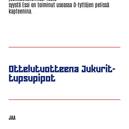
syystä Essi on toiminut useassa D-tyttöjen pelissä
kapteenina.
Ottelutuotteena Jukurit-
tupsupipot