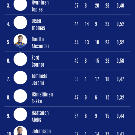
Hynninen
3.
57
8
20
28
0,49
Topias
Olsen
4.
44
14
9
23
0,52
Thomas
Ruuttu
5.
44
13
10
23
0,52
Alexander
Ford
6.
40
8
15
23
0,58
Connor
Tammela
7.
38
1
17
18
0,47
Jeremi
Hämäläinen
8.
47
9
6
15
0,32
Sakke
Haatanen
9.
34
6
9
15
0,44
Aleks
Johansson
10.
37
1
14
15
0,41