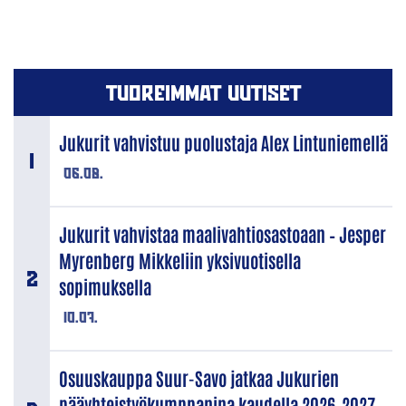
TUOREIMMAT UUTISET
Jukurit vahvistuu puolustaja Alex Lintuniemellä
06.08.
Jukurit vahvistaa maalivahtiosastoaan – Jesper
Myrenberg Mikkeliin yksivuotisella
sopimuksella
10.07.
Osuuskauppa Suur-Savo jatkaa Jukurien
pääyhteistyökumppanina kaudella 2026–2027