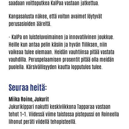
saadaan voittoputkea KalPaa vastaan jatkettua.
Kangasalusta näkee, että voiton avaimet löytyvät
perusasioiden ääreltä.
- KalPa on luisteluvoimainen ja innovatiivinen joukkue.
Heille kun antaa pelin käsiin ja hyvän fiiliksen, niin
vaikeaa tulee olemaan. Heidän vauhtiinsa pitää vastata
vauhdilla. Peruspelaamisen prosentit pitää olla meidän
puolella. Kärsivällisyyden kautta lopputulos tulee.
Seuraa heitä:
Miika Roine, Jukurit
Jukurikippari nakutti keskiviikkona Tapparaa vastaan
tehot 1+1. Viidessä viime taistossa pistepussi on Roineella
lihonut peräti viidellä tehopisteellä.