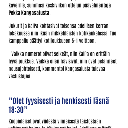
kaverille, summasi keskiviikon ottelun päävalmentaja
Pekka Kangasalusta
.
Jukurit ja KalPa kohtasivat toisensa edellisen kerran
lokakuussa niin ikään mikkeliläisten kotikaukalossa. Tuo
kamppailu päättyi kotijoukkueen 5-1 voittoon.
- Vaikka numerot olivat selkeät, niin KalPa on erittäin
hyvä joukkue. Vaikka eilen hävisivät, niin ovat pelanneet
nousujohteisesti, kommentoi Kangasalusta tulevaa
vastustajaa.
”Olet fyysisesti ja henkisesti läsnä
18:30”
Kuopiolaiset ovat viidestä viimeisestä taistostaan