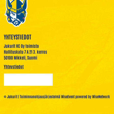
YHTEYSTIEDOT
Jukurit HC Oy toimisto
Hallituskatu 7 A 21 3. kerros
50100 Mikkeli, Suomi
Yhteystiedot
© Jukurit
| Toiminnanohjausjärjestelmä
WiseEvent
powered by
WiseNetwork