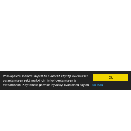
Verkkopalvelussamme käytetään evästeitä käyttäjäkokemuksen
Ok
parantamiseen sekä markkinoinnin kohdentamiseen ja
mittaamiseen. Käyttämällä palvelua hyväksyt evästeiden käytön.
Lue lisää