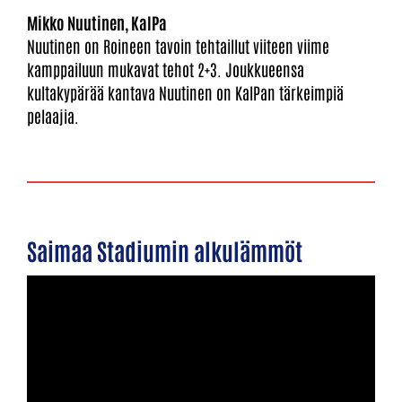
Mikko Nuutinen, KalPa
Nuutinen on Roineen tavoin tehtaillut viiteen viime
kamppailuun mukavat tehot 2+3. Joukkueensa
kultakypärää kantava Nuutinen on KalPan tärkeimpiä
pelaajia.
Saimaa Stadiumin alkulämmöt