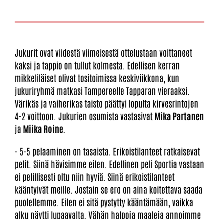
Jukurit ovat viidestä viimeisestä ottelustaan voittaneet
kaksi ja tappio on tullut kolmesta. Edellisen kerran
mikkeliläiset olivat tositoimissa keskiviikkona, kun
jukuriryhmä matkasi Tampereelle Tapparan vieraaksi.
Värikäs ja vaiherikas taisto päättyi lopulta kirvesrintojen
4-2 voittoon. Jukurien osumista vastasivat
Mika Partanen
ja
Miika Roine
.
- 5-5 pelaaminen on tasaista. Erikoistilanteet ratkaisevat
pelit. Siinä hävisimme eilen. Edellinen peli Sportia vastaan
ei pelillisesti oltu niin hyviä. Siinä erikoistilanteet
kääntyivät meille. Jostain se ero on aina koitettava saada
puolellemme. Eilen ei sitä pystytty kääntämään, vaikka
alku näytti lupaavalta. Vähän halpoja maaleja annoimme