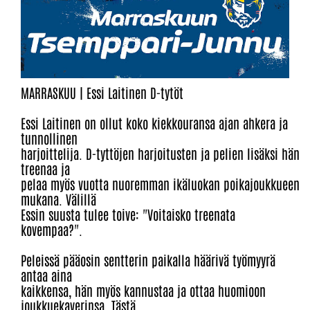
MARRASKUU | Essi Laitinen D-tytöt
Essi Laitinen on ollut koko kiekkouransa ajan ahkera ja
tunnollinen
harjoittelija. D-tyttöjen harjoitusten ja pelien lisäksi hän
treenaa ja
pelaa myös vuotta nuoremman ikäluokan poikajoukkueen
mukana. Välillä
Essin suusta tulee toive: "Voitaisko treenata
kovempaa?".
Peleissä pääosin sentterin paikalla häärivä työmyyrä
antaa aina
kaikkensa, hän myös kannustaa ja ottaa huomioon
joukkuekaverinsa. Tästä