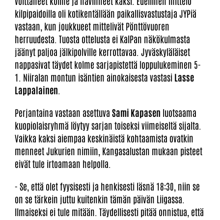
voittaneet kolme ja hävinneet kaksi. Edellinen mittelö
kilpipaidoilla oli kotikentällään paikallisvastustaja JYPiä
vastaan, kun joukkueet mittelivät Pönttövuoren
herruudesta. Tuosta ottelusta ei KalPan näkökulmasta
jäänyt paljoa jälkipolville kerrottavaa. Jyväskyläläiset
nappasivat täydet kolme sarjapistettä loppulukeminen 5-
1. Niiralan montun isäntien ainokaisesta vastasi
Lasse
Lappalainen
.
Perjantaina vastaan asettuva
Sami Kapasen
luotsaama
kuopiolaisryhmä löytyy sarjan toiseksi viimeiseltä sijalta.
Vaikka kaksi aiempaa keskinäistä kohtaamista ovatkin
menneet Jukurien nimiin, Kangasalustan mukaan pisteet
eivät tule irtoamaan helpolla.
- Se, että olet fyysisesti ja henkisesti läsnä 18:30, niin se
on se tärkein juttu kuitenkin tämän päivän Liigassa.
Ilmaiseksi ei tule mitään. Täydellisesti pitää onnistua, että