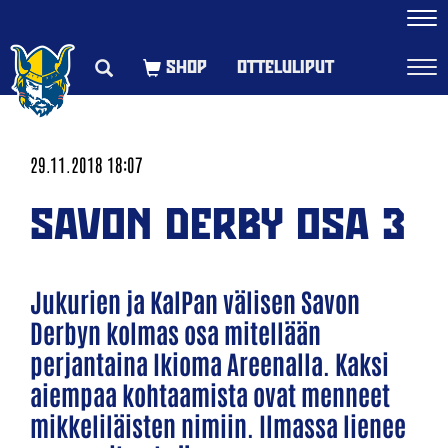
Navi
OTTELULIPUT
Navi
29.11.2018 18:07
SAVON DERBY OSA 3
Jukurien ja KalPan välisen Savon
Derbyn kolmas osa mitellään
perjantaina Ikioma Areenalla. Kaksi
aiempaa kohtaamista ovat menneet
mikkeliläisten nimiin. Ilmassa lienee