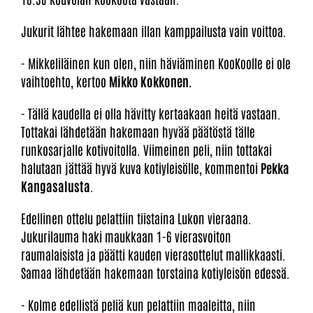
Jukurit lähtee hakemaan illan kamppailusta vain voittoa.
- Mikkeliläinen kun olen, niin häviäminen KooKoolle ei ole
vaihtoehto, kertoo
Mikko Kokkonen.
- Tällä kaudella ei olla hävitty kertaakaan heitä vastaan.
Tottakai lähdetään hakemaan hyvää päätöstä tälle
runkosarjalle kotivoitolla. Viimeinen peli, niin tottakai
halutaan jättää hyvä kuva kotiyleisölle, kommentoi
Pekka
Kangasalusta
.
Edellinen ottelu pelattiin tiistaina Lukon vieraana.
Jukurilauma haki maukkaan 1-6 vierasvoiton
raumalaisista ja päätti kauden vierasottelut mallikkaasti.
Samaa lähdetään hakemaan torstaina kotiyleisön edessä.
- Kolme edellistä peliä kun pelattiin maaleitta, niin