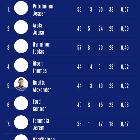
Piitulainen
1.
58
13
20
33
0,57
Jesper
Arola
2.
49
5
24
29
0,59
Juuso
Hynninen
3.
57
8
20
28
0,49
Topias
Olsen
4.
44
14
9
23
0,52
Thomas
Ruuttu
5.
44
13
10
23
0,52
Alexander
Ford
6.
40
8
15
23
0,58
Connor
Tammela
7.
38
1
17
18
0,47
Jeremi
Hämäläinen