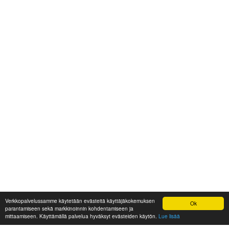
Verkkopalvelussamme käytetään evästeitä käyttäjäkokemuksen
Ok
parantamiseen sekä markkinoinnin kohdentamiseen ja
mittaamiseen. Käyttämällä palvelua hyväksyt evästeiden käytön.
Lue lisää