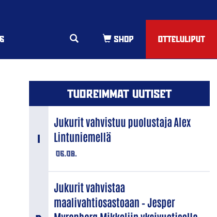
6
OTTELULIPUT
TUOREIMMAT UUTISET
Jukurit vahvistuu puolustaja Alex
Lintuniemellä
06.08.
Jukurit vahvistaa
maalivahtiosastoaan – Jesper