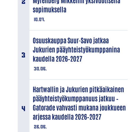
Myrenberg Mikkeliin yksivuotisella
sopimuksella
10.07.
Osuuskauppa Suur-Savo jatkaa
Jukurien pääyhteistyökumppanina
kaudella 2026–2027
30.06.
Hartwallin ja Jukurien pitkäaikainen
pääyhteistyökumppanuus jatkuu –
Gatorade vahvasti mukana joukkueen
arjessa kaudella 2026–2027
26.06.