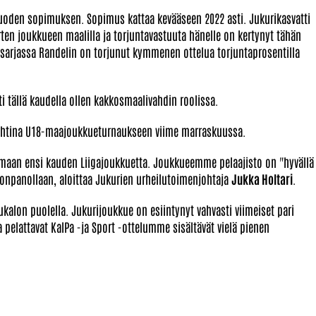
uoden sopimuksen. Sopimus kattaa kevääseen 2022 asti. Jukurikasvatti
ten joukkueen maalilla ja torjuntavastuuta hänelle on kertynyt tähän
sarjassa Randelin on torjunut kymmenen ottelua torjuntaprosentilla
 tällä kaudella ollen kakkosmaalivahdin roolissa.
vahtina U18-maajoukkueturnaukseen viime marraskuussa.
tamaan ensi kauden Liigajoukkuetta. Joukkueemme pelaajisto on "hyvällä
onpanollaan, aloittaa Jukurien urheilutoimenjohtaja
Jukka Holtari
.
ukalon puolella. Jukurijoukkue on esiintynyt vahvasti viimeiset pari
 pelattavat KalPa -ja Sport -ottelumme sisältävät vielä pienen