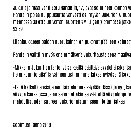
Jukurit ja maalivahti
Eetu Randelin, 17
, ovat solmineet kolmen v
Randelin pelaa huippukautta vahvasti esiintyvän Jukurien A-nuor
mennessä 39 ottelun verran. Nuorten SM-Liigan ylemmässä jatko
93.69.
Liigajoukkueen paidan nuorukainen on pukenut päälleen kolmesti
Randelin valittiin myös ensimmäisenä Jukuritaustaisena maali
-Mikkelin Jukurit on lähtenyt selkeällä päättäväisyydellä raken
helmikuun tolalla" ja valmennustiimimme jatkaa nykyisellä koko
-Tällä hetkellä ensisijainen taistelumme käydään tässä ja nyt, ka
viikkoa kaukalossa ja on sanomattakin selvää, että viikonloppuna
mahdollisuuden suureen Jukurionnistumiseen, Holtari jatkaa.
Sopimustilanne 2019-