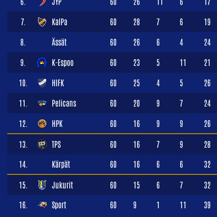
6.
JYP
60
26
11
6
17
7.
KalPa
60
28
7
6
19
8.
Ässät
60
26
6
4
24
9.
K-Espoo
60
23
5
11
21
10.
HIFK
60
25
4
5
26
11.
Pelicans
60
20
9
7
24
12.
HPK
60
16
9
9
26
13.
TPS
60
16
7
9
28
14.
Kärpät
60
16
6
6
32
15.
Jukurit
60
15
6
7
32
16.
Sport
60
9
1
11
39