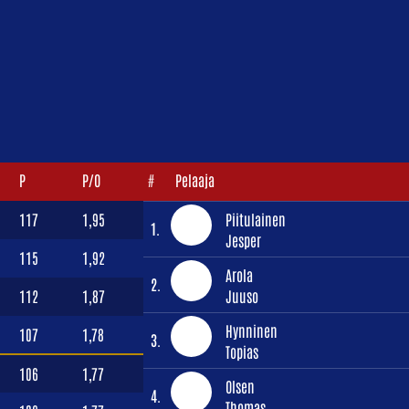
P
P/O
#
Pelaaja
117
1,95
Piitulainen
1.
Jesper
115
1,92
Arola
2.
112
1,87
Juuso
Hynninen
107
1,78
3.
Topias
106
1,77
Olsen
4.
Thomas