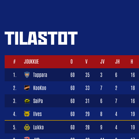
TILASTOT
#
JOUKKUE
O
V
JV
JH
H
1.
Tappara
60
35
3
6
16
2.
KooKoo
60
33
7
2
18
3.
SaiPa
60
31
6
7
16
4.
Ilves
60
29
8
4
19
5.
Lukko
60
28
9
4
19