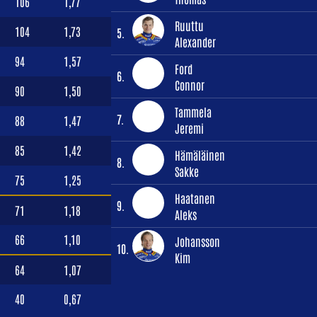
106
1,77
Ruuttu
104
1,73
5.
Alexander
94
1,57
Ford
6.
Connor
90
1,50
Tammela
7.
88
1,47
Jeremi
85
1,42
Hämäläinen
8.
Sakke
75
1,25
Haatanen
9.
71
1,18
Aleks
66
1,10
Johansson
10.
Kim
64
1,07
40
0,67