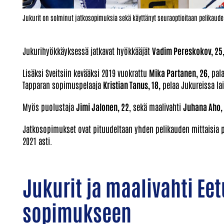
Jukurit on solminut jatkosopimuksia sekä käyttänyt seuraoptioitaan pelikaude
Jukurihyökkäyksessä jatkavat hyökkääjät
Vadim Pereskokov, 25
Lisäksi Sveitsiin kevääksi 2019 vuokrattu
Mika Partanen, 26
, pal
Tapparan sopimuspelaaja
Kristian Tanus, 18,
pelaa Jukureissa la
Myös puolustaja
Jimi Jalonen, 22
, sekä maalivahti
Juhana Aho,
Jatkosopimukset ovat pituudeltaan yhden pelikauden mittaisia p
2021 asti.
Jukurit ja maalivahti Ee
sopimukseen