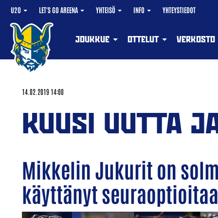
U20
LET'S GO AREENA
YHTEISÖ
INFO
YHTEYSTIEDOT
JOUKKUE
OTTELUT
VERKOSTO
14.02.2019 14:00
KUUSI UUTTA J
Mikkelin Jukurit on sol
käyttänyt seuraoptioitaa