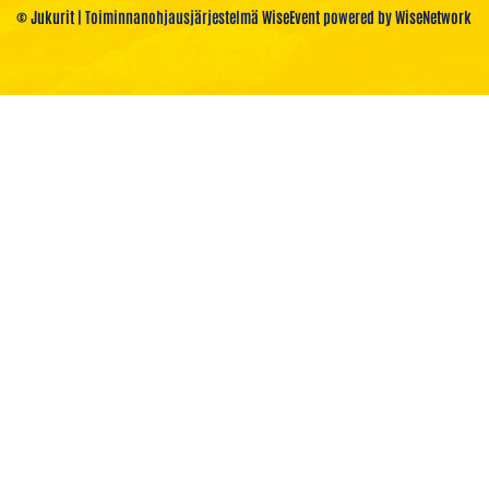
© Jukurit
| Toiminnanohjausjärjestelmä
WiseEvent
powered by
WiseNetwork