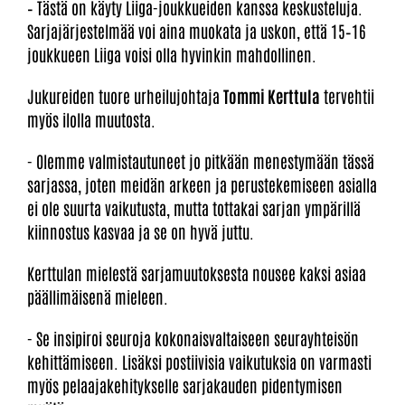
– Tästä on käyty Liiga-joukkueiden kanssa keskusteluja.
Sarjajärjestelmää voi aina muokata ja uskon, että 15–16
joukkueen Liiga voisi olla hyvinkin mahdollinen.
Jukureiden tuore urheilujohtaja
Tommi Kerttula
tervehtii
myös ilolla muutosta.
- Olemme valmistautuneet jo pitkään menestymään tässä
sarjassa, joten meidän arkeen ja perustekemiseen asialla
ei ole suurta vaikutusta, mutta tottakai sarjan ympärillä
kiinnostus kasvaa ja se on hyvä juttu.
Kerttulan mielestä sarjamuutoksesta nousee kaksi asiaa
päällimäisenä mieleen.
- Se insipiroi seuroja kokonaisvaltaiseen seurayhteisön
kehittämiseen. Lisäksi postiivisia vaikutuksia on varmasti
myös pelaajakehitykselle sarjakauden pidentymisen