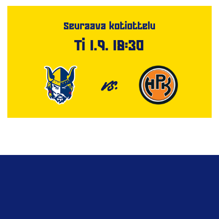
Seuraava kotiottelu
Ti 1.9. 18:30
VS.