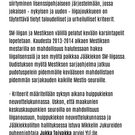
siirtyminen lisenssipohjaiseen järjestelmään, jossa
jokaisen – nykyisen ja uuden – liigajoukkueen on
täytettävä tietyt taloudelliset ja urheilulliset kriteerit.
SM-liigan ja Mestiksen välillä pelatut kevään karsintapelit
lopetetaan. Kaudesta 2013-2014 alkaen Mestiksen
mestarilla on mahdollisuus halutessaan hakea
liigalisenssiä ja sen myötä paikkaa Jääkiekon SM-liigassa.
Uudistuksen myötä Mestiksen sarjaohjelma jatkuu
pudotuspelein pidemmälle kevääseen mahdollistaen
pidemmän sarjakauden kaikille Mestis-seuroille.
- Kriteerit määritellään syksyn aikana huippukiekon
neuvottelukunnassa. Uskon, että maakunien
keskuskaupunkien seuroilla on mahdollisuus
liiganousuun, huippukiekon neuvottelukunnassa ja
Jääkiekkoliiton hallituksessa istuva Mikkelin Jukureiden
puheenjohtaja
Jukka Toivakka
arvioi YLE:lle.