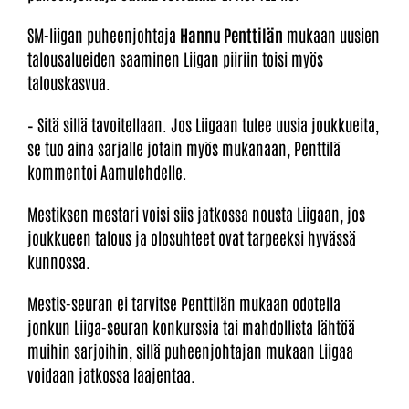
SM-liigan puheenjohtaja
Hannu Penttilän
mukaan uusien
talousalueiden saaminen Liigan piiriin toisi myös
talouskasvua.
– Sitä sillä tavoitellaan. Jos Liigaan tulee uusia joukkueita,
se tuo aina sarjalle jotain myös mukanaan, Penttilä
kommentoi Aamulehdelle.
Mestiksen mestari voisi siis jatkossa nousta Liigaan, jos
joukkueen talous ja olosuhteet ovat tarpeeksi hyvässä
kunnossa.
Mestis-seuran ei tarvitse Penttilän mukaan odotella
jonkun Liiga-seuran konkurssia tai mahdollista lähtöä
muihin sarjoihin, sillä puheenjohtajan mukaan Liigaa
voidaan jatkossa laajentaa.