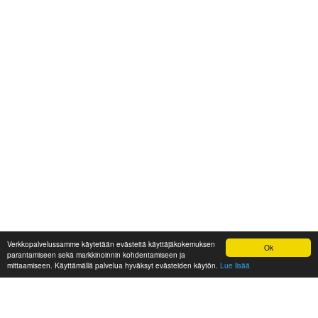
Verkkopalvelussamme käytetään evästeitä käyttäjäkokemuksen
Ok
parantamiseen sekä markkinoinnin kohdentamiseen ja
mittaamiseen. Käyttämällä palvelua hyväksyt evästeiden käytön.
Lue lisää