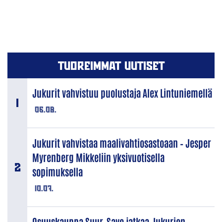
TUOREIMMAT UUTISET
Jukurit vahvistuu puolustaja Alex Lintuniemellä
06.08.
Jukurit vahvistaa maalivahtiosastoaan – Jesper
Myrenberg Mikkeliin yksivuotisella
sopimuksella
10.07.
Osuuskauppa Suur-Savo jatkaa Jukurien