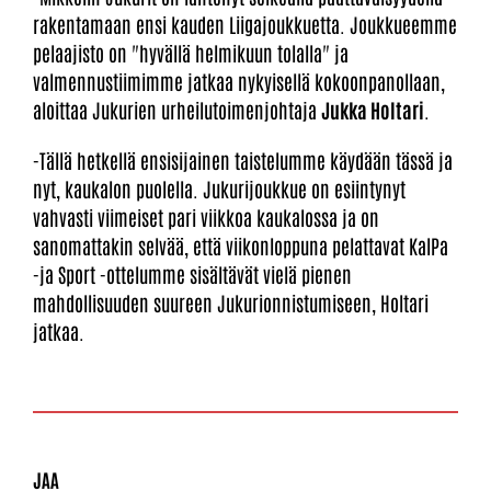
rakentamaan ensi kauden Liigajoukkuetta. Joukkueemme
pelaajisto on "hyvällä helmikuun tolalla" ja
valmennustiimimme jatkaa nykyisellä kokoonpanollaan,
aloittaa Jukurien urheilutoimenjohtaja
Jukka Holtari
.
-Tällä hetkellä ensisijainen taistelumme käydään tässä ja
nyt, kaukalon puolella. Jukurijoukkue on esiintynyt
vahvasti viimeiset pari viikkoa kaukalossa ja on
sanomattakin selvää, että viikonloppuna pelattavat KalPa
-ja Sport -ottelumme sisältävät vielä pienen
mahdollisuuden suureen Jukurionnistumiseen, Holtari
jatkaa.