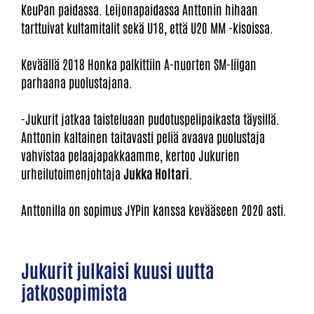
KeuPan paidassa. Leijonapaidassa Anttonin hihaan
tarttuivat kultamitalit sekä U18, että U20 MM -kisoissa.
Keväällä 2018 Honka palkittiin A-nuorten SM-liigan
parhaana puolustajana.
-Jukurit jatkaa taisteluaan pudotuspelipaikasta täysillä.
Anttonin kaltainen taitavasti peliä avaava puolustaja
vahvistaa pelaajapakkaamme, kertoo Jukurien
urheilutoimenjohtaja
Jukka Holtari
.
Anttonilla on sopimus JYPin kanssa kevääseen 2020 asti.
Jukurit julkaisi kuusi uutta
jatkosopimista