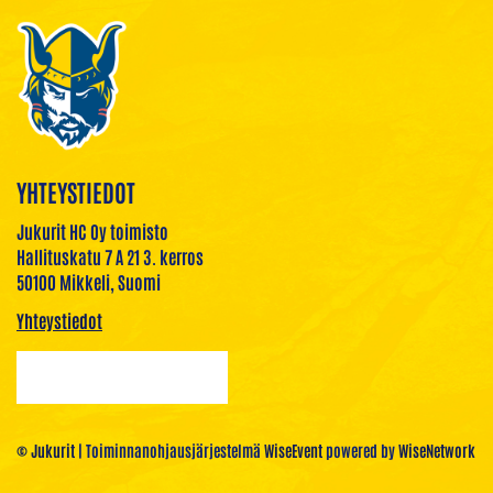
YHTEYSTIEDOT
Jukurit HC Oy toimisto
Hallituskatu 7 A 21 3. kerros
50100 Mikkeli, Suomi
Yhteystiedot
© Jukurit
| Toiminnanohjausjärjestelmä
WiseEvent
powered by
WiseNetwork