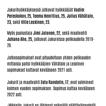
Jukurihyökkäyksessä jatkavat hyökkääjät
Vadim
Pereskokov, 25
,
Teemu Henritius, 25
,
Julius Vähätalo,
23
, sekä
Ville Leskinen, 23
.
Myös puolustaja
Jimi Jalonen, 22
, sekä maalivahti
Juhana Aho, 25
, jatkavat Jukureissa pelikaudella 2019-
20.
Jatkosopimukset ovat pituudeltaan yhden pelikauden
mittaisia paitsi hyökkääjien Vähätalo ja Leskinen
sopimukset kattavat kevääseen 2021 asti.
Jukurit ja maalivahti
Eetu Randelin, 17
, ovat solmineet
kolmen vuoden sopimuksen. Sopimus kattaa kevääseen
2022 asti.
-Mikkelin Jukurit on lähtenyt selkeällä päättäväisyydellä