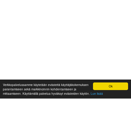
Verkkopalvelussamme käytetään evästeitä käyttäjäkokemuksen
Ok
parantamiseen sekä markkinoinnin kohdentamiseen ja
mittaamiseen. Käyttämällä palvelua hyväksyt evästeiden käytön.
Lue lisää