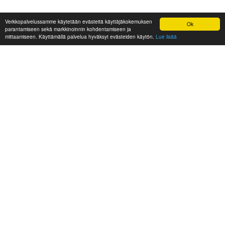
Verkkopalvelussamme käytetään evästeitä käyttäjäkokemuksen
Ok
parantamiseen sekä markkinoinnin kohdentamiseen ja
mittaamiseen. Käyttämällä palvelua hyväksyt evästeiden käytön.
Lue lisää