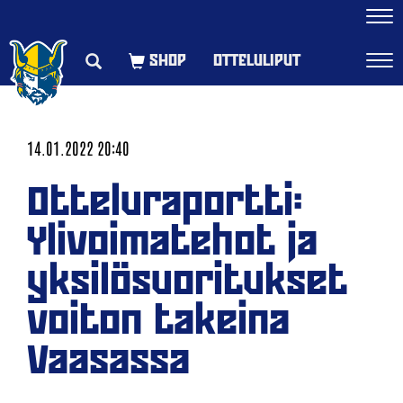
Navi
OTTELULIPUT
Navi
14.01.2022 20:40
Otteluraportti:
Ylivoimatehot ja
yksilösuoritukset
voiton takeina
Vaasassa