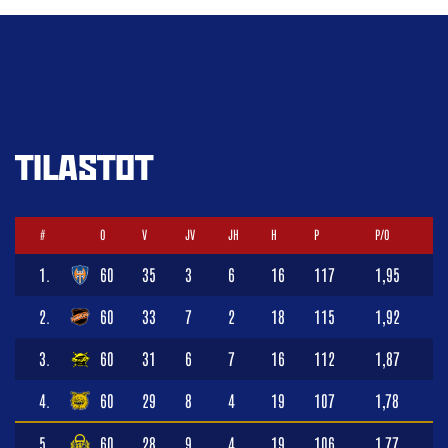
TILASTOT
#
O
V
JV
JH
H
P
P/O
1.
60
35
3
6
16
117
1,95
2.
60
33
7
2
18
115
1,92
3.
60
31
6
7
16
112
1,87
4.
60
29
8
4
19
107
1,78
5.
60
28
9
4
19
106
1,77