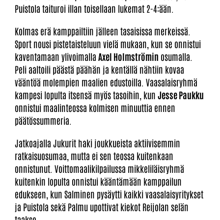
Puistola taituroi illan toisellaan lukemat 2-4:ään.
Kolmas erä kamppailtiin jälleen tasaisissa merkeissä.
Sport nousi pistetaisteluun vielä mukaan, kun se onnistui
kaventamaan ylivoimalla
Axel Holmströmin
osumalla.
Peli aaltoili päästä päähän ja kentällä nähtiin kovaa
vääntöä molempien maalien edustoilla. Vaasalaisryhmä
kampesi lopulta itsensä myös tasoihin, kun
Jesse Paukku
onnistui maalinteossa kolmisen minuuttia ennen
päätössummeria.
Jatkoajalla Jukurit haki joukkueista aktiivisemmin
ratkaisuosumaa, mutta ei sen teossa kuitenkaan
onnistunut. Voittomaalikilpailussa mikkeliläisryhmä
kuitenkin lopulta onnistui kääntämään kamppailun
edukseen, kun Salminen pysäytti kaikki vaasalaisyritykset
ja Puistola sekä Palmu upottivat kiekot Reijolan selän
taakse.