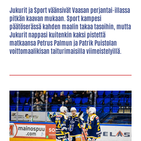
Jukurit ja Sport väänsivät Vaasan perjantai-illassa
pitkän kaavan mukaan. Sport kampesi
päätöserässä kahden maalin takaa tasoihin, mutta
Jukurit nappasi kuitenkin kaksi pistettä
matkaansa Petrus Palmun ja Patrik Puistolan
voittomaalikisan taiturimaisilla viimeistelyillä.