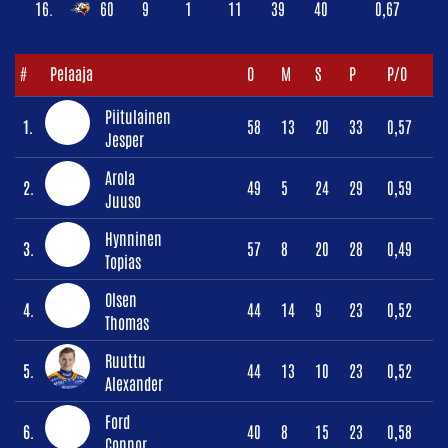
16.
60
9
1
11
39
40
0,67
#
Pelaaja
O
M
S
P
P/O
Piitulainen
1.
58
13
20
33
0,57
Jesper
Arola
2.
49
5
24
29
0,59
Juuso
Hynninen
3.
57
8
20
28
0,49
Topias
Olsen
4.
44
14
9
23
0,52
Thomas
Ruuttu
5.
44
13
10
23
0,52
Alexander
Ford
6.
40
8
15
23
0,58
Connor