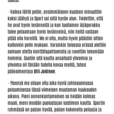
- Vaikea lähtö peliin, ensimmäiseen kuuteen minuuttiin
kaksi jäähyä ja Sport sai siitä hyvän alun. Tiedettiin, että
he ovat hyvin levänneitä ja kun tuollainen äijäporukka
tulee pelaamaan hyvin levänneinä, niin heitä vastaan
pitää olla hereillä. Me ei oltu, mutta hyvin päästiin sitten
kuitenkin pelin mukaan. Varsinkin toisessa erässä alettiin
samaan otetta kenttätapahtumista ja ruvettiin tekemään
hommia. Saatiin sitä kautta ansaitusti ylivoimia ja
ylivoima oli tänään todella kovaa meillä, totesi
päävalmentaja
Olli Jokinen
.
- Yleensä me ollaan oltu aika hyviä johtoasemassa
pelaamisessa tässä viimeisen muutaman kuukauden
aikana. Pieni onnenkantamoinen se heidän kolmas
maali, meni meidän puolustajan luistimen kautta. Sportin
ryhmässä on paljon hyvää, paljon kokeneita pelaajia ja