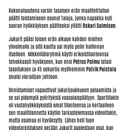
Kokonaisuutena varsin tasaisen erän maalitehtailun
päätti toistamiseen osunut Talaja, jonka napakka kuti
suoran hyökkäyksen päätteeksi yllätti
Oskari Salmisen
.
Jukurit pääsi toisen erän alkuun kahden miehen
ylivoimalle ja sitä kautta sai myös pelin hallinnan
itselleen. Mikkeliläisryhmä käytti erikoistilanteensa
tehokkaasti hyväkseen, kun ensi
Petrus Palmu
latasi
tasoituksen ja 45 sekuntia myöhemmin
Patrik Puistola
sivalsi vierailijan johtoon.
Onnistumiset vapauttivat jukurijoukkueen pelaamista ja
se sai pidempiä pyörityksiä vaasalaispäätyyn. Sportillakin
oli vastahyökkäyksistä omat tilanteensa ja kertaalleen
sen maalitilannetta käytiin tarkastelemassa videoltakin,
mutta osumaa ei hyväksytty. Lähes heti tuon
videotarkistuksen perään Jukurit puolestaan osui, kun