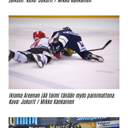
Ikioma Areenan jää toimi tänään myös painimattona.
Kuva: Jukurit / Mikko Kankainen