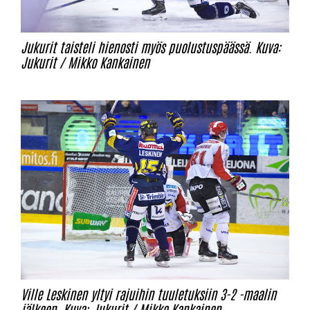
Jukurit taisteli hienosti myös puolustuspäässä.
Kuva:
Jukurit / Mikko Kankainen
Ville Leskinen yltyi rajuihin tuuletuksiin 3-2 -maalin
jälkeen. Kuva: Jukurit / Mikko Kankainen