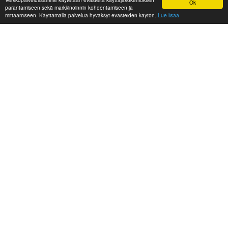
Ok
parantamiseen sekä markkinoinnin kohdentamiseen ja
mittaamiseen. Käyttämällä palvelua hyväksyt evästeiden käytön.
Lue lisää