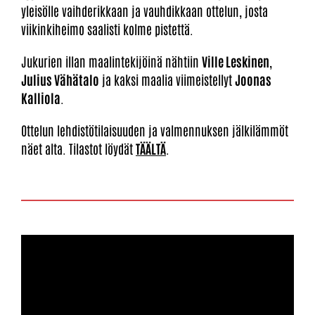
yleisölle vaihderikkaan ja vauhdikkaan ottelun, josta
viikinkiheimo saalisti kolme pistettä.
Jukurien illan maalintekijöinä nähtiin
Ville Leskinen
,
Julius Vähätalo
ja kaksi maalia viimeistellyt
Joonas
Kalliola
.
Ottelun lehdistötilaisuuden ja valmennuksen jälkilämmöt
näet alta. Tilastot löydät
TÄÄLTÄ
.