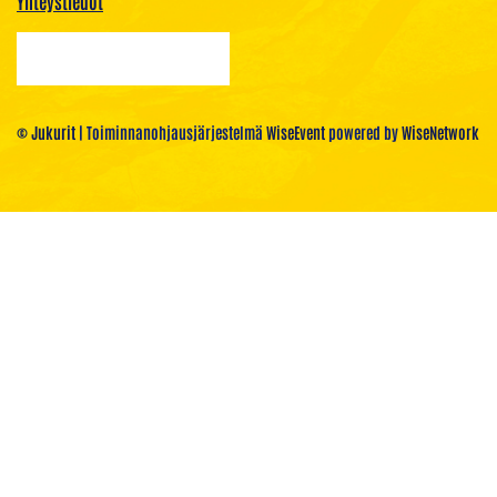
Yhteystiedot
© Jukurit
| Toiminnanohjausjärjestelmä
WiseEvent
powered by
WiseNetwork