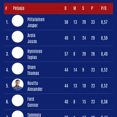
#
Pelaaja
O
M
S
P
P/O
Piitulainen
1.
58
13
20
33
0,57
Jesper
Arola
2.
49
5
24
29
0,59
Juuso
Hynninen
3.
57
8
20
28
0,49
Topias
Olsen
4.
44
14
9
23
0,52
Thomas
Ruuttu
5.
44
13
10
23
0,52
Alexander
Ford
6.
40
8
15
23
0,58
Connor
Tammela