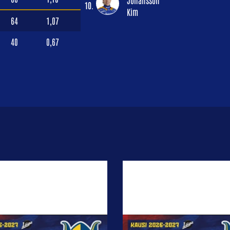
Johansson
10.
Kim
64
1,07
40
0,67