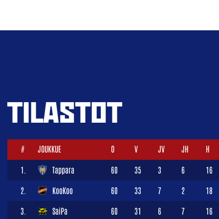
TILASTOT
#
JOUKKUE
O
V
JV
JH
H
1.
Tappara
60
35
3
6
16
2.
KooKoo
60
33
7
2
18
3.
SaiPa
60
31
6
7
16