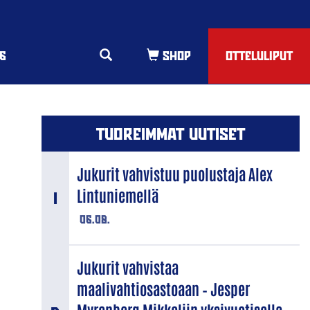
6
OTTELULIPUT
TUOREIMMAT UUTISET
Jukurit vahvistuu puolustaja Alex
Lintuniemellä
06.08.
Jukurit vahvistaa
maalivahtiosastoaan – Jesper