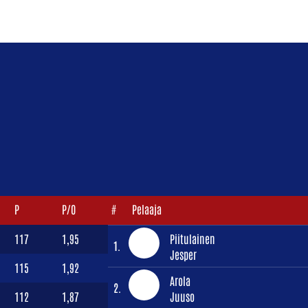
P
P/O
#
Pelaaja
117
1,95
Piitulainen
1.
Jesper
115
1,92
Arola
2.
112
1,87
Juuso