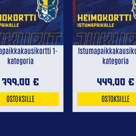
apaikkakausikortti 1-
Istumapaikkakausikor
kategoria
kategoria
799,00
€
449,00
€
OSTOKSILLE
OSTOKSILLE