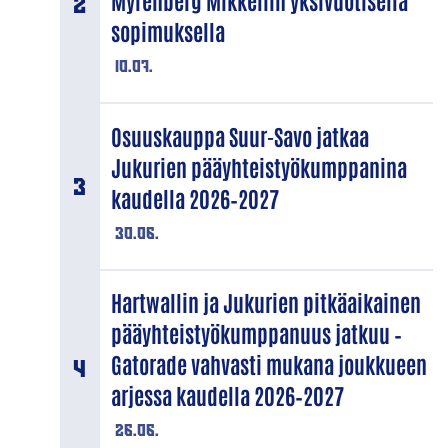
Myrenberg Mikkeliin yksivuotisella
sopimuksella
10.07.
Osuuskauppa Suur-Savo jatkaa
Jukurien pääyhteistyökumppanina
kaudella 2026–2027
30.06.
Hartwallin ja Jukurien pitkäaikainen
pääyhteistyökumppanuus jatkuu –
Gatorade vahvasti mukana joukkueen
arjessa kaudella 2026–2027
26.06.