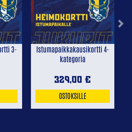
Next
tti 3-
Istumapaikkakausikortti 4-
kategoria
329,00
€
OSTOKSILLE