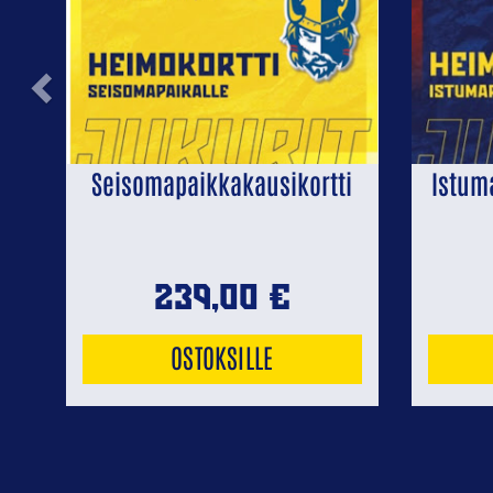
Previous
Seisomapaikkakausikortti
Istum
239,00
€
OSTOKSILLE