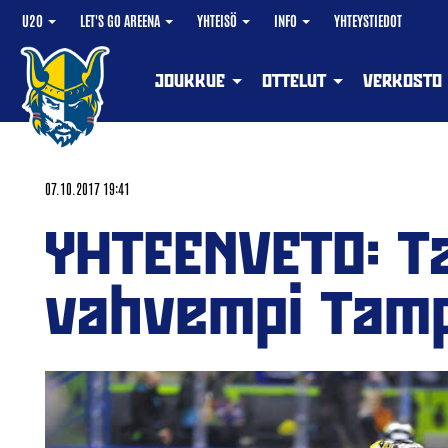
U20
LET'S GO AREENA
YHTEISÖ
INFO
YHTEYSTIEDOT
JOUKKUE
OTTELUT
VERKOSTO
07.10.2017 19:41
YHTEENVETO: T
vahvempi Tamp