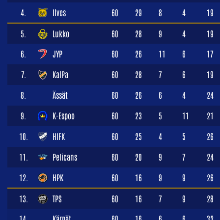
4.
Ilves
60
29
8
4
19
5.
Lukko
60
28
9
4
19
6.
JYP
60
26
11
6
17
7.
KalPa
60
28
7
6
19
8.
Ässät
60
26
6
4
24
9.
K-Espoo
60
23
5
11
21
10.
HIFK
60
25
4
5
26
11.
Pelicans
60
20
9
7
24
12.
HPK
60
16
9
9
26
13.
TPS
60
16
7
9
28
14.
Kärpät
60
16
6
6
32