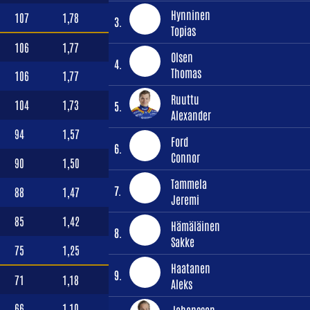
Hynninen
107
1,78
3.
Topias
106
1,77
Olsen
4.
Thomas
106
1,77
Ruuttu
104
1,73
5.
Alexander
94
1,57
Ford
6.
Connor
90
1,50
Tammela
7.
88
1,47
Jeremi
85
1,42
Hämäläinen
8.
Sakke
75
1,25
Haatanen
9.
71
1,18
Aleks
66
1,10