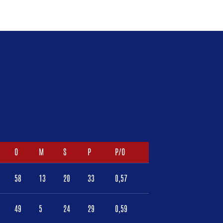
O
M
S
P
P/O
58
13
20
33
0,57
49
5
24
29
0,59