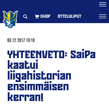
Navi
OTTELULIPUT
Navi
09.12.2017 19:10
YHTEENVETO: SaiPa
kaatui
liigahistorian
ensimmäisen
kerran!