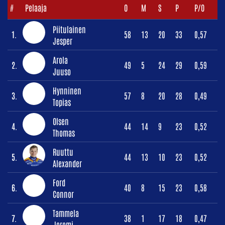
#
Pelaaja
O
M
S
P
P/O
Piitulainen
1.
58
13
20
33
0,57
Jesper
Arola
2.
49
5
24
29
0,59
Juuso
Hynninen
3.
57
8
20
28
0,49
Topias
Olsen
4.
44
14
9
23
0,52
Thomas
Ruuttu
5.
44
13
10
23
0,52
Alexander
Ford
6.
40
8
15
23
0,58
Connor
Tammela
7.
38
1
17
18
0,47
Jeremi