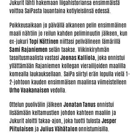
Jukurit lähti hakemaan liigahistoriansa ensimmäistä
voittoa SaiPasta lauantaina kotiyleisönsä edessä.
Poikkeusaikaan jo päivällä alkaneen pelin ensimmäinen
maali nähtiin jo reilun kahden peliminuutin jälkeen, kun
ex-jukuri
Topi Nättinen
niittasi pelivälineen lämärillä
Sami Rajaniemen
selän taakse. Viikinkiryhmän
tasoitusmaalista vastasi
Joonas Kalliola
, joka onnistui
yllättämään Rajaniemen kollegan vierailijoiden maalilla
komealla laukauksellaan. SaiPa siirtyi erän lopulla vielä 1-
2-johtoon kauden ensimmäisen maalinsa viimeistelleen
Urho Vaakanaisen
vedolla.
Ottelun puolivälin jälkeen
Jonatan Tanus
onnistui
lisäämään keltamustien johdon kahteen maaliin ja
Jukurit aloitti takaa-ajon, joka tuotti tulosta
Jesper
Piitulaisen
ja
Julius Vähätalon
onnistumisilla.