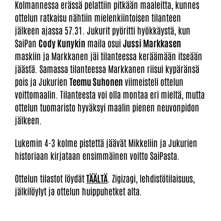
Kolmannessa erässä pelattiin pitkään maaleitta, kunnes
ottelun ratkaisu nähtiin mielenkiintoisen tilanteen
jälkeen ajassa 57.31. Jukurit pyöritti hyökkäystä, kun
SaiPan
Cody Kunykin
maila osui
Jussi Markkasen
maskiin ja Markkanen jäi tilanteessa keräämään itseään
jäästä. Samassa tilanteessa Markkanen riisui kypäränsä
pois ja Jukurien
Teemu Suhonen
viimeisteli ottelun
voittomaalin. Tilanteesta voi olla montaa eri mieltä, mutta
ottelun tuomaristo hyväksyi maalin pienen neuvonpidon
jälkeen.
Lukemin 4-3 kolme pistettä jäävät Mikkeliin ja Jukurien
historiaan kirjataan ensimmäinen voitto SaiPasta.
Ottelun tilastot löydät
TÄÄLTÄ
. Zigizagi, lehdistötilaisuus,
jälkilöylyt ja ottelun huippuhetket alta.