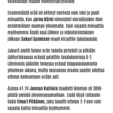
vetovastuun muulle valmennusryhmälle.
Ensimmäistä erää oli ehtinyt vanheta vain viisi ja puoli
minuuttia, kun
Jarno Kärki
viimeisteli vierailijoiden illan
ensimmäisen osuman ylivoimalla. Vain vajaata minuuttia
myöhemmin Ässät osui jälleen ja videotarkistuksen
jälkeen
Sakari Salmisen
maali kirjattiin tulostaululle.
Jukurit aloitti toisen erän todella pirteästi ja pitkään
jäähyrikkaassa erässä pelattiin tasalukemissa 0-2.
Lähimmäs päästiin toisessa erässä tolppalaulauksella
ylivoiman aikana, mutta seuraavaa maalia saatiin odottaa
ottelun kolmanteen erään asti.
Ajassa 41.24
Joonas Kalliola
huudatti Ikioman yli 3000-
päistä yleisöä ylivoimaosumallaan. Lisää öljyä rattaisiin
lisäsi
Ilmari Pitkänen
, joka tasoitti ottelun 2-2:een vain
vajaata kahta minuuttia myöhemmin.