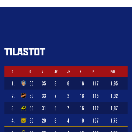
TILASTOT
#
O
V
JV
JH
H
P
P/O
1.
60
35
3
6
16
117
1,95
2.
60
33
7
2
18
115
1,92
3.
60
31
6
7
16
112
1,87
4.
60
29
8
4
19
107
1,78