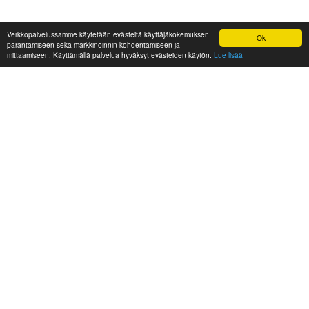
Verkkopalvelussamme käytetään evästeitä käyttäjäkokemuksen
Ok
parantamiseen sekä markkinoinnin kohdentamiseen ja
mittaamiseen. Käyttämällä palvelua hyväksyt evästeiden käytön.
Lue lisää