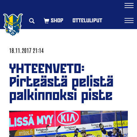
Navi
OTTELULIPUT
Navi
18.11.2017 21:14
YHTEENVETO:
Pirteästä pelistä
palkinnoksi piste