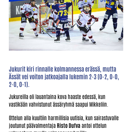
Jukurit kiri rinnalle kolmannessa erässä, mutta
Ässät vei voiton jatkoajalla lukemin 2-3 (0-2, 0-0,
2-0, 0-1).
Jukureilla oli lauantaina kova haaste edessä, kun
vastikään vahvistunut ässäryhmä saapui Mikkeliin.
Ottelun alla kuultiin harmillisia uutisia, kun sairastuvalle
joutunut päävalmentaja
Risto Dufva
antoi ottelun