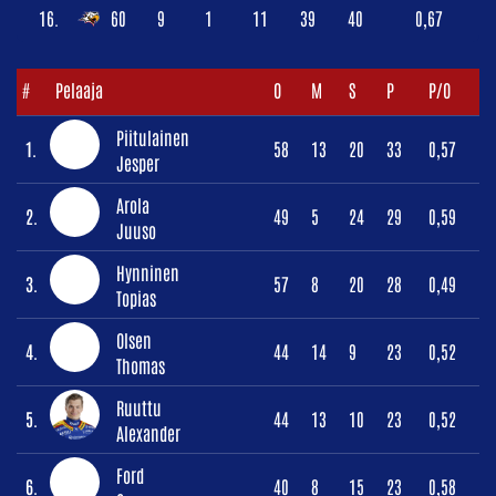
16.
60
9
1
11
39
40
0,67
#
Pelaaja
O
M
S
P
P/O
Piitulainen
1.
58
13
20
33
0,57
Jesper
Arola
2.
49
5
24
29
0,59
Juuso
Hynninen
3.
57
8
20
28
0,49
Topias
Olsen
4.
44
14
9
23
0,52
Thomas
Ruuttu
5.
44
13
10
23
0,52
Alexander
Ford
6.
40
8
15
23
0,58