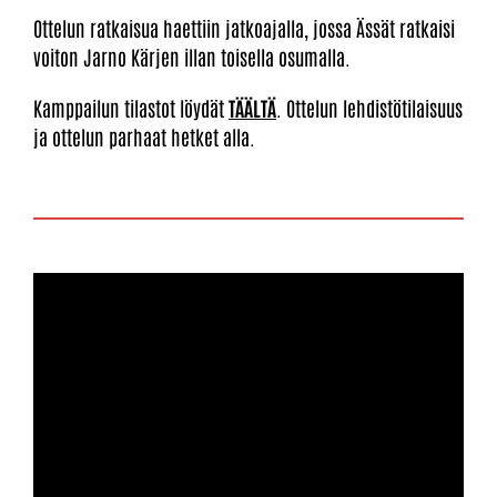
Ottelun ratkaisua haettiin jatkoajalla, jossa Ässät ratkaisi
voiton Jarno Kärjen illan toisella osumalla.
Kamppailun tilastot löydät
TÄÄLTÄ
. Ottelun lehdistötilaisuus
ja ottelun parhaat hetket alla.