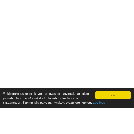
Verkkopalvelussamme käytetään evästeitä käyttäjäkokemuksen
Ok
parantamiseen sekä markkinoinnin kohdentamiseen ja
mittaamiseen. Käyttämällä palvelua hyväksyt evästeiden käytön.
Lue lisää