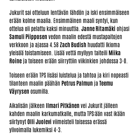
Jukurit sai otteluun lentävän lähdön ja iski ensimmäiseen
erään kolme maalia. Ensimmäinen maali syntyi, kun
ottelua oli pelattu kaksi minuuttia.
Janne Ritamäki
ohjasi
Samuli Piipposen
vedon maalin edestä mustapaitojen
verkkoon ja ajassa 4.58
Zach Budish
huudatti Ikioma
yleisöä toistamiseen. Lisää vettä myllyyn taiteili
Miika
Roine
ja toiseen erään siirryttiin viikinkien johdossa 3-0.
Toiseen erään TPS lisäsi luistelua ja tahtoa ja kiri nopeasti
tilanteen maalin päähän
Petrus Palmun
ja
Teemu
Väyrysen
osumilla.
Aikalisän jälkeen
Ilmari Pitkänen
vei Jukurit jälleen
kahden maalin karkumatkalle, mutta TPS:ään vast ikään
siirtynyt
Olli Juolevi
viimeisteli toisessa erässä
ylivoimalla lukemiksi 4-3.