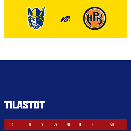
VS.
TILASTOT
#
O
V
JV
JH
H
P
P/O