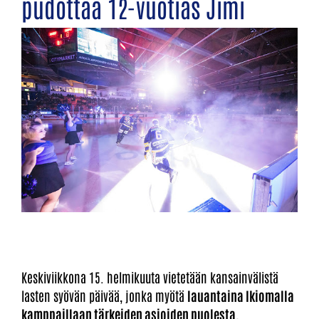
pudottaa 12-vuotias Jimi
Keskiviikkona 15. helmikuuta vietetään kansainvälistä
lasten syövän päivää, jonka myötä
lauantaina Ikiomalla
kamppaillaan tärkeiden asioiden puolesta.