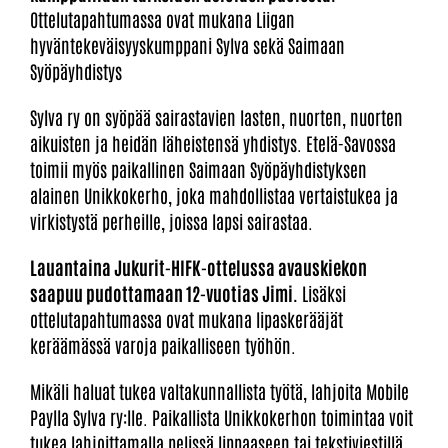
Ottelutapahtumassa ovat mukana Liigan
hyväntekeväisyyskumppani Sylva sekä Saimaan
Syöpäyhdistys
Sylva ry on syöpää sairastavien lasten, nuorten, nuorten
aikuisten ja heidän läheistensä yhdistys.
Etelä-Savossa
toimii myös paikallinen Saimaan Syöpäyhdistyksen
alainen Unikkokerho, joka mahdollistaa vertaistukea ja
virkistystä perheille, joissa lapsi sairastaa.
Lauantaina Jukurit-HIFK-ottelussa avauskiekon
saapuu pudottamaan 12-vuotias Jimi.
Lisäksi
ottelutapahtumassa ovat mukana lipaskerääjät
keräämässä varoja paikalliseen työhön.
Mikäli haluat tukea valtakunnallista työtä, lahjoita Mobile
Paylla Sylva ry:lle. Paikallista Unikkokerhon toimintaa voit
tukea lahjoittamalla pelissä lippaaseen tai tekstiviestillä.