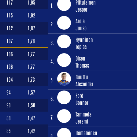
117
1,95
Piitulainen
1.
Jesper
115
1,92
Arola
2.
112
1,87
Juuso
Hynninen
107
1,78
3.
Topias
106
1,77
Olsen
4.
Thomas
106
1,77
Ruuttu
104
1,73
5.
Alexander
94
1,57
Ford
6.
Connor
90
1,50
Tammela
7.
88
1,47
Jeremi
85
1,42
Hämäläinen
8.