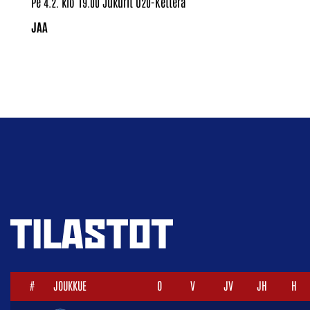
Pe 4.2. klo 19.00 Jukurit U20-Ketterä
TILASTOT
#
JOUKKUE
O
V
JV
JH
H