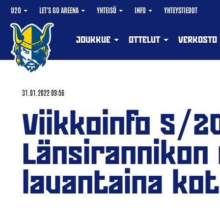
U20
LET'S GO AREENA
YHTEISÖ
INFO
YHTEYSTIEDOT
JOUKKUE
OTTELUT
VERKOSTO
31.01.2022 09:56
Viikkoinfo 5/2
Länsirannikon 
lauantaina ko