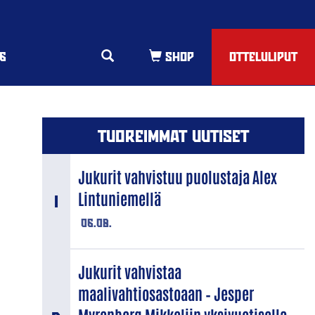
6
OTTELULIPUT
TUOREIMMAT UUTISET
Jukurit vahvistuu puolustaja Alex
Lintuniemellä
06.08.
Jukurit vahvistaa
maalivahtiosastoaan – Jesper