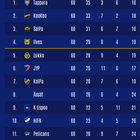
1.
Tappara
60
35
3
6
16
2.
KooKoo
60
33
7
2
18
3.
SaiPa
60
31
6
7
16
4.
Ilves
60
29
8
4
19
5.
Lukko
60
28
9
4
19
6.
JYP
60
26
11
6
17
7.
KalPa
60
28
7
6
19
8.
Ässät
60
26
6
4
24
9.
K-Espoo
60
23
5
11
21
10.
HIFK
60
25
4
5
26
11.
Pelicans
60
20
9
7
24