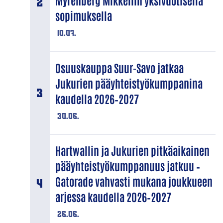
Myrenberg Mikkeliin yksivuotisella
sopimuksella
10.07.
Osuuskauppa Suur-Savo jatkaa
Jukurien pääyhteistyökumppanina
kaudella 2026–2027
30.06.
Hartwallin ja Jukurien pitkäaikainen
pääyhteistyökumppanuus jatkuu –
Gatorade vahvasti mukana joukkueen
arjessa kaudella 2026–2027
26.06.