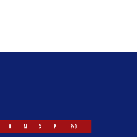
O
M
S
P
P/O