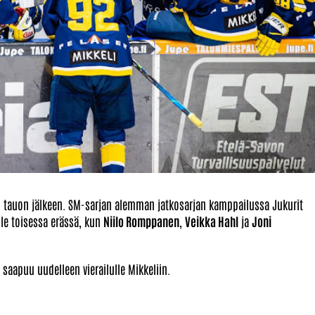
den tauon jälkeen. SM-sarjan alemman jatkosarjan kamppailussa Jukurit
lle toisessa erässä, kun
Niilo Romppanen
,
Veikka Hahl
ja
Joni
 saapuu uudelleen vierailulle Mikkeliin.