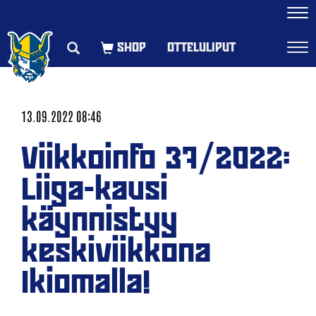
Navi
OTTELULIPUT
Navi
13.09.2022 08:46
Viikkoinfo 37/2022:
Liiga-kausi
käynnistyy
keskiviikkona
Ikiomalla!