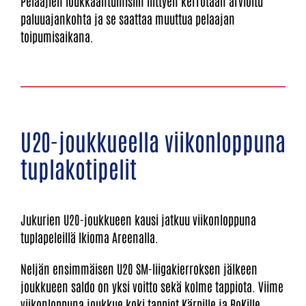
Pelaajien loukkaantumisiin liittyen kerrotaan arvioitu
paluuajankohta ja se saattaa muuttua pelaajan
toipumisaikana.
U20-joukkueella viikonloppuna
tuplakotipelit
Jukurien U20-joukkueen kausi jatkuu viikonloppuna
tuplapeleillä Ikioma Areenalla.
Neljän ensimmäisen U20 SM-liigakierroksen jälkeen
joukkueen saldo on yksi voitto sekä kolme tappiota. Viime
viikonloppuna joukkue koki tappiot Kärpille ja RoKille.