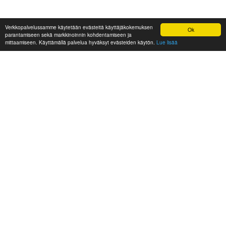
Verkkopalvelussamme käytetään evästeitä käyttäjäkokemuksen
Ok
parantamiseen sekä markkinoinnin kohdentamiseen ja
mittaamiseen. Käyttämällä palvelua hyväksyt evästeiden käytön.
Lue lisää