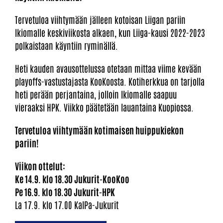
Tervetuloa viihtymään jälleen kotoisan Liigan pariin
Ikiomalle keskiviikosta alkaen, kun Liiga-kausi 2022-2023
polkaistaan käyntiin ryminällä.
Heti kauden avausottelussa otetaan mittaa viime kevään
playoffs-vastustajasta KooKoosta. Kotiherkkua on tarjolla
heti perään perjantaina, jolloin Ikiomalle saapuu
vieraaksi HPK. Viikko päätetään lauantaina Kuopiossa.
Tervetuloa viihtymään kotimaisen huippukiekon
pariin!
Viikon ottelut:
Ke 14.9. klo 18.30 Jukurit-KooKoo
Pe 16.9. klo 18.30 Jukurit-HPK
La 17.9. klo 17.00 KalPa-Jukurit