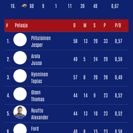
16.
60
9
1
11
39
40
0,67
#
Pelaaja
O
M
S
P
P/O
Piitulainen
1.
58
13
20
33
0,57
Jesper
Arola
2.
49
5
24
29
0,59
Juuso
Hynninen
3.
57
8
20
28
0,49
Topias
Olsen
4.
44
14
9
23
0,52
Thomas
Ruuttu
5.
44
13
10
23
0,52
Alexander
Ford
6.
40
8
15
23
0,58