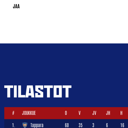
TILASTOT
#
JOUKKUE
O
V
JV
JH
H
1.
Tappara
60
35
3
6
16