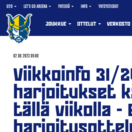
U20
LET'S GO AREENA
YHTEISÖ
INFO
YHTEYSTIEDOT
JOUKKUE
OTTELUT
VERKOSTO
02.08.2023 09:00
Viikkoinfo 31/
harjoitukset 
tällä viikolla 
harjoitusottel