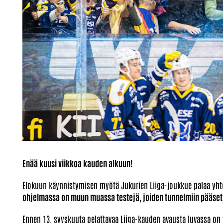
Enää kuusi viikkoa kauden alkuun!
Elokuun käynnistymisen myötä Jukurien Liiga-joukkue palaa yhteis
ohjelmassa on muun muassa testejä, joiden tunnelmiin pääset
Ennen 13. syyskuuta pelattavaa Liiga-kauden avausta luvassa on t