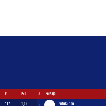
P
P/O
#
Pelaaja
117
1,95
Piitulainen
1.