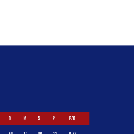
O
M
S
P
P/O
58
13
20
33
0,57