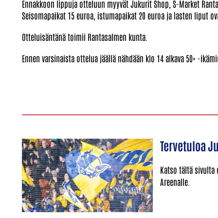
Ennakkoon lippuja otteluun myyvät Jukurit Shop, S-Market Ranta
Seisomapaikat 15 euroa, istumapaikat 20 euroa ja lasten liput ov
Otteluisäntänä toimii Rantasalmen kunta.
Ennen varsinaista ottelua jäällä nähdään klo 14 alkava 50+ -ikämi
Tervetuloa Ju
Katso tältä sivulta
Areenalle.