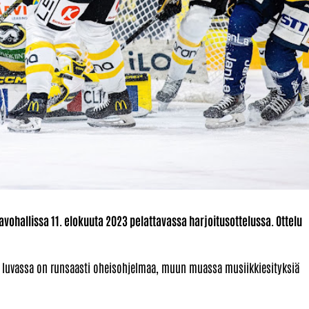
vohallissa 11. elokuuta 2023 pelattavassa harjoitusottelussa. Ottelu
kua luvassa on runsaasti oheisohjelmaa, muun muassa musiikkiesityksiä