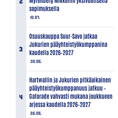
Myrenberg Mikkeliin yksivuotisella
sopimuksella
10.07.
Osuuskauppa Suur-Savo jatkaa
Jukurien pääyhteistyökumppanina
kaudella 2026–2027
30.06.
Hartwallin ja Jukurien pitkäaikainen
pääyhteistyökumppanuus jatkuu –
Gatorade vahvasti mukana joukkueen
arjessa kaudella 2026–2027
26.06.