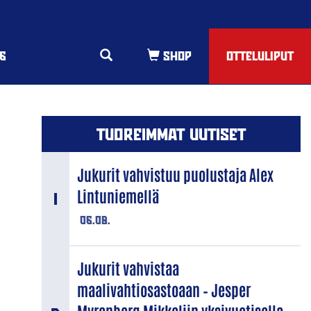
6
OTTELULIPUT
TUOREIMMAT UUTISET
Jukurit vahvistuu puolustaja Alex
Lintuniemellä
06.08.
Jukurit vahvistaa
maalivahtiosastoaan – Jesper