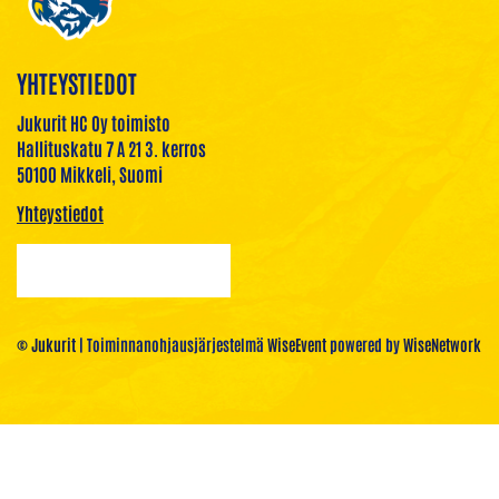
YHTEYSTIEDOT
Jukurit HC Oy toimisto
Hallituskatu 7 A 21 3. kerros
50100 Mikkeli, Suomi
Yhteystiedot
© Jukurit
| Toiminnanohjausjärjestelmä
WiseEvent
powered by
WiseNetwork