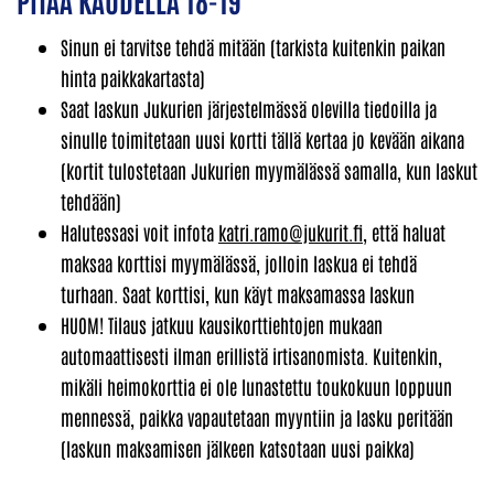
Sinun ei tarvitse tehdä mitään (tarkista kuitenkin paikan
hinta paikkakartasta)
Saat laskun Jukurien järjestelmässä olevilla tiedoilla ja
sinulle toimitetaan uusi kortti tällä kertaa jo kevään aikana
(kortit tulostetaan Jukurien myymälässä samalla, kun laskut
tehdään)
Halutessasi voit infota
katri.ramo@jukurit.fi
, että haluat
maksaa korttisi myymälässä, jolloin laskua ei tehdä
turhaan. Saat korttisi, kun käyt maksamassa laskun
HUOM! Tilaus jatkuu kausikorttiehtojen mukaan
automaattisesti ilman erillistä irtisanomista. Kuitenkin,
mikäli heimokorttia ei ole lunastettu toukokuun loppuun
mennessä, paikka vapautetaan myyntiin ja lasku peritään
(laskun maksamisen jälkeen katsotaan uusi paikka)