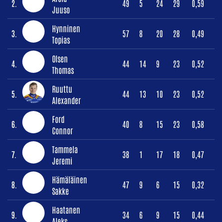
2.
49
5
24
29
0,59
Juuso
Hynninen
3.
57
8
20
28
0,49
Topias
Olsen
4.
44
14
9
23
0,52
Thomas
Ruuttu
5.
44
13
10
23
0,52
Alexander
Ford
6.
40
8
15
23
0,58
Connor
Tammela
7.
38
1
17
18
0,47
Jeremi
Hämäläinen
8.
47
9
6
15
0,32
Sakke
Haatanen
9.
34
6
9
15
0,44
Aleks