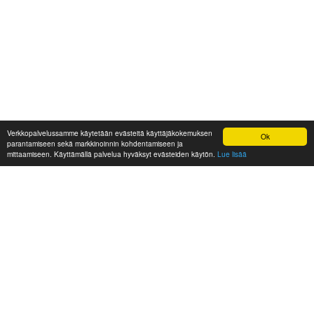
Verkkopalvelussamme käytetään evästeitä käyttäjäkokemuksen
Ok
parantamiseen sekä markkinoinnin kohdentamiseen ja
mittaamiseen. Käyttämällä palvelua hyväksyt evästeiden käytön.
Lue lisää