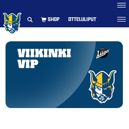
Navi
OTTELULIPUT
Navi