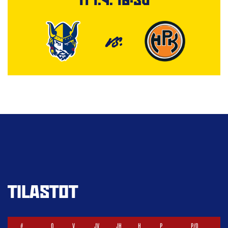
VS.
TILASTOT
#
O
V
JV
JH
H
P
P/O