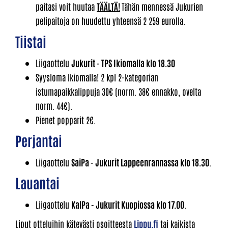
paitasi voit huutaa
TÄÄLTÄ!
Tähän mennessä Jukurien
pelipaitoja on huudettu yhteensä 2 259 eurolla.
Tiistai
Liigaottelu
Jukurit - TPS Ikiomalla klo 18.30
Syysloma Ikiomalla! 2 kpl 2-kategorian
istumapaikkalippuja 30€ (norm. 38€ ennakko, ovelta
norm. 44€).
Pienet popparit 2€.
Perjantai
Liigaottelu
SaiPa - Jukurit Lappeenrannassa klo 18.30
.
Lauantai
Liigaottelu
KalPa - Jukurit Kuopiossa klo 17.00
.
Liput otteluihin kätevästi osoitteesta
Lippu.fi
tai kaikista