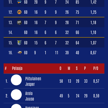
11.
60
20
9
7
24
85
1,42
12.
60
16
9
9
26
75
1,25
13.
60
16
7
9
28
71
1,18
14.
60
16
6
6
32
66
1,10
15.
60
15
6
7
32
64
1,07
16.
60
9
1
11
39
40
0,67
#
Pelaaja
O
M
S
P
P/O
Piitulainen
1.
58
13
20
33
0,57
Jesper
Arola
2.
49
5
24
29
0,59
Juuso
Hynninen