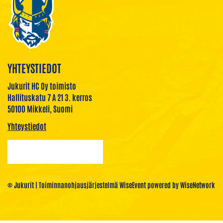
YHTEYSTIEDOT
Jukurit HC Oy toimisto
Hallituskatu 7 A 21 3. kerros
50100 Mikkeli, Suomi
Yhteystiedot
© Jukurit
| Toiminnanohjausjärjestelmä
WiseEvent
powered by
WiseNetwork