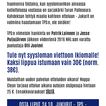
huomenna tiistaina, kun syyslomaviikon ainoassa
kotiottelussa vastassa on sarjakärki Turun Palloseura.
Kahdeksan tehtyä maalia kahteen otteluun - Jukurit on
valmiina haastamaan TPS:n, ole sinäkin!
TPS:n viimeisin hankinta on
Patrik Laineen
ja
Jesse
Puljujärven
jälkeen viidentenä 2016 NHL:aan varattu
puolustaja
Olli Juolevi
.
Tule nyt syysloman viettoon Ikiomalle!
Kaksi lippua istumaan vain 30€ (norm.
38€).
Muistathan uuden palvelun otteluiden aikana! Noppa
Clean tarjoaa ottelun aikana autojen sisäpesuja hintaan
25 €. Ennakkovaraukset
TÄSTÄ
.
OSTA LIPUT 24.10. JUKURIT - TPS -