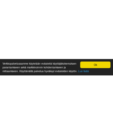
Verkkopalvelussamme käytetään evästeitä käyttäjäkokemuksen
Ok
parantamiseen sekä markkinoinnin kohdentamiseen ja
mittaamiseen. Käyttämällä palvelua hyväksyt evästeiden käytön.
Lue lisää