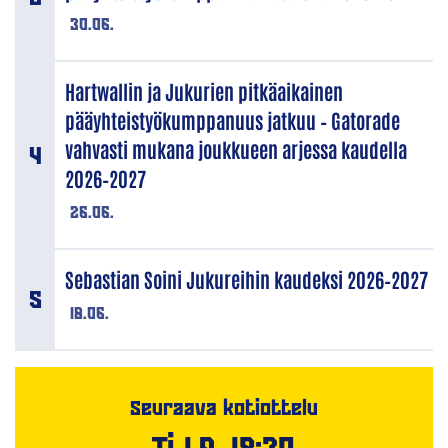
30.06.
Hartwallin ja Jukurien pitkäaikainen
pääyhteistyökumppanuus jatkuu – Gatorade
vahvasti mukana joukkueen arjessa kaudella
2026–2027
26.06.
Sebastian Soini Jukureihin kaudeksi 2026–2027
18.06.
Seuraava kotiottelu
Ti 1.9. 18:30