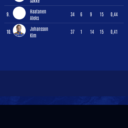
Sakke
Haatanen
9.
34
6
9
15
0,44
Aleks
Johansson
10.
37
1
14
15
0,41
Kim