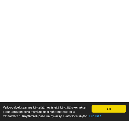
Verkkopalvelussamme käytetään evästeitä käyttäjäkokemuksen
Ok
parantamiseen sekä markkinoinnin kohdentamiseen ja
mittaamiseen. Käyttämällä palvelua hyväksyt evästeiden käytön.
Lue lisää