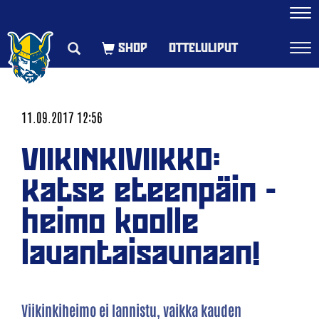
Navi
OTTELULIPUT
Navi
11.09.2017 12:56
VIIKINKIVIIKKO:
Katse eteenpäin -
heimo koolle
lauantaisaunaan!
Viikinkiheimo ei lannistu, vaikka kauden