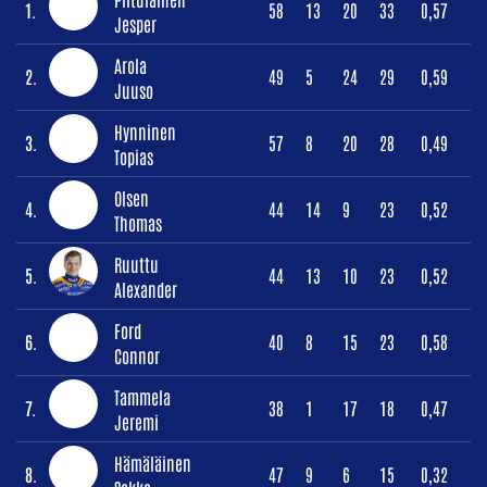
1.
58
13
20
33
0,57
Jesper
Arola
2.
49
5
24
29
0,59
Juuso
Hynninen
3.
57
8
20
28
0,49
Topias
Olsen
4.
44
14
9
23
0,52
Thomas
Ruuttu
5.
44
13
10
23
0,52
Alexander
Ford
6.
40
8
15
23
0,58
Connor
Tammela
7.
38
1
17
18
0,47
Jeremi
Hämäläinen
8.
47
9
6
15
0,32