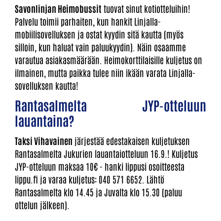
Savonlinjan Heimobussit
tuovat sinut kotiotteluihin!
Palvelu toimii parhaiten, kun hankit Linjalla-
mobiilisovelluksen ja ostat kyydin sitä kautta (myös
silloin, kun haluat vain paluukyydin). Näin osaamme
varautua asiakasmäärään. Heimokorttilaisille kuljetus on
ilmainen, mutta paikka tulee niin ikään varata Linjalla-
sovelluksen kautta!
Rantasalmelta JYP-otteluun
lauantaina?
Taksi Vihavainen
järjestää edestakaisen kuljetuksen
Rantasalmelta Jukurien lauantaiotteluun 16.9.! Kuljetus
JYP-otteluun maksaa 10€ - hanki lippusi osoitteesta
lippu.fi ja varaa kuljetus: 040 571 6652. Lähtö
Rantasalmelta klo 14.45 ja Juvalta klo 15.30 (paluu
ottelun jälkeen).