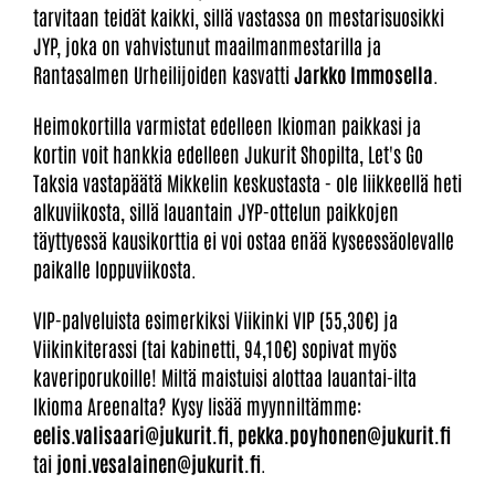
tarvitaan teidät kaikki, sillä vastassa on mestarisuosikki
JYP, joka on vahvistunut maailmanmestarilla ja
Rantasalmen Urheilijoiden kasvatti
Jarkko Immosella
.
Heimokortilla varmistat edelleen Ikioman paikkasi ja
kortin voit hankkia edelleen Jukurit Shopilta, Let's Go
Taksia vastapäätä Mikkelin keskustasta - ole liikkeellä heti
alkuviikosta, sillä lauantain JYP-ottelun paikkojen
täyttyessä kausikorttia ei voi ostaa enää kyseessäolevalle
paikalle loppuviikosta.
VIP-palveluista esimerkiksi Viikinki VIP (55,30€) ja
Viikinkiterassi (tai kabinetti, 94,10€) sopivat myös
kaveriporukoille! Miltä maistuisi alottaa lauantai-ilta
Ikioma Areenalta? Kysy lisää myynniltämme:
eelis.valisaari@jukurit.fi
,
pekka.poyhonen@jukurit.fi
tai
joni.vesalainen@jukurit.fi
.