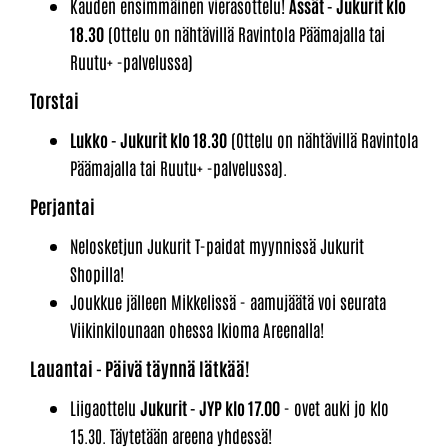
Kauden ensimmäinen vierasottelu!
Ässät - Jukurit klo
18.30
(Ottelu on nähtävillä Ravintola Päämajalla tai
Ruutu+ -palvelussa)
Torstai
Lukko - Jukurit klo 18.30
(Ottelu on nähtävillä Ravintola
Päämajalla tai Ruutu+ -palvelussa).
Perjantai
​Nelosketjun Jukurit T-paidat myynnissä Jukurit
Shopilla!
Joukkue jälleen Mikkelissä - aamujäätä voi seurata
Viikinkilounaan ohessa Ikioma Areenalla!
Lauantai - Päivä täynnä lätkää!
Liigaottelu
Jukurit - JYP klo 17.00
- ovet auki jo klo
15.30. Täytetään areena yhdessä!