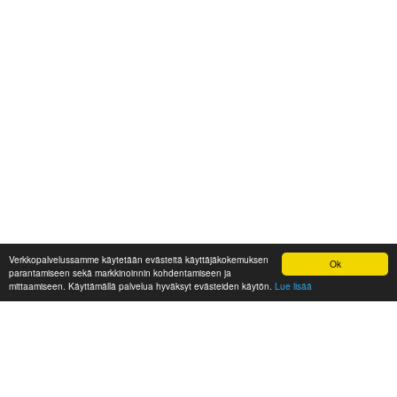
Verkkopalvelussamme käytetään evästeitä käyttäjäkokemuksen
Ok
parantamiseen sekä markkinoinnin kohdentamiseen ja
mittaamiseen. Käyttämällä palvelua hyväksyt evästeiden käytön.
Lue lisää