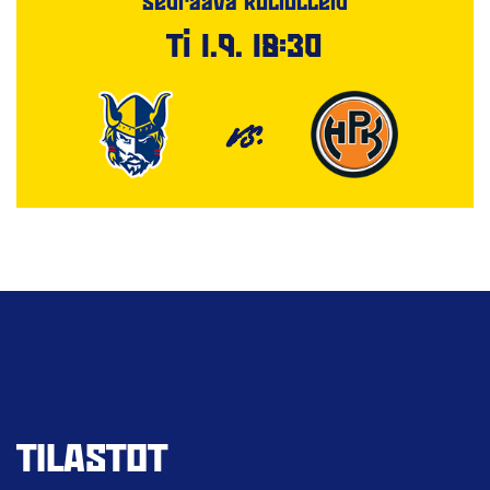
Seuraava kotiottelu
Ti 1.9. 18:30
VS.
TILASTOT