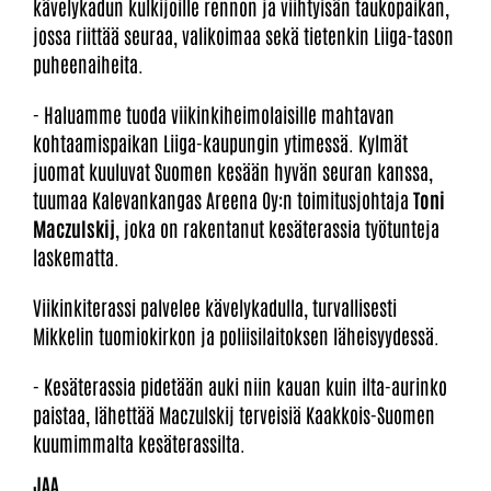
kävelykadun kulkijoille rennon ja viihtyisän taukopaikan,
jossa riittää seuraa, valikoimaa sekä tietenkin Liiga-tason
puheenaiheita.
- Haluamme tuoda viikinkiheimolaisille mahtavan
kohtaamispaikan Liiga-kaupungin ytimessä. Kylmät
juomat kuuluvat Suomen kesään hyvän seuran kanssa,
tuumaa Kalevankangas Areena Oy:n toimitusjohtaja
Toni
Maczulskij
, joka on rakentanut kesäterassia työtunteja
laskematta.
Viikinkiterassi palvelee kävelykadulla, turvallisesti
Mikkelin tuomiokirkon ja poliisilaitoksen läheisyydessä.
- Kesäterassia pidetään auki niin kauan kuin ilta-aurinko
paistaa, lähettää Maczulskij terveisiä Kaakkois-Suomen
kuumimmalta kesäterassilta.