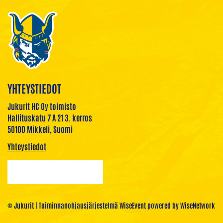
YHTEYSTIEDOT
Jukurit HC Oy toimisto
Hallituskatu 7 A 21 3. kerros
50100 Mikkeli, Suomi
Yhteystiedot
© Jukurit
| Toiminnanohjausjärjestelmä
WiseEvent
powered by
WiseNetwork