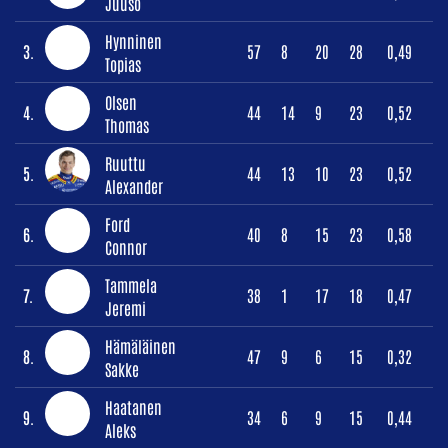
Juuso
Hynninen
3.
57
8
20
28
0,49
Topias
Olsen
4.
44
14
9
23
0,52
Thomas
Ruuttu
5.
44
13
10
23
0,52
Alexander
Ford
6.
40
8
15
23
0,58
Connor
Tammela
7.
38
1
17
18
0,47
Jeremi
Hämäläinen
8.
47
9
6
15
0,32
Sakke
Haatanen
9.
34
6
9
15
0,44
Aleks