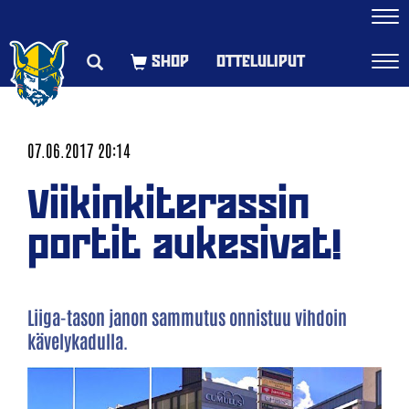
Navi
OTTELULIPUT
Navi
07.06.2017 20:14
Viikinkiterassin
portit aukesivat!
Liiga-tason janon sammutus onnistuu vihdoin
kävelykadulla.