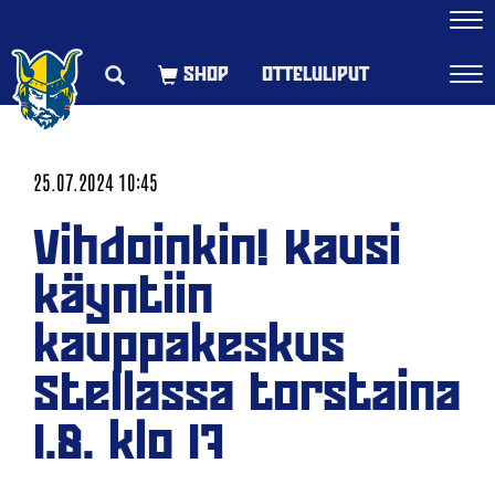
Navi
OTTELULIPUT
Navi
25.07.2024 10:45
Vihdoinkin! Kausi
käyntiin
kauppakeskus
Stellassa torstaina
1.8. klo 17