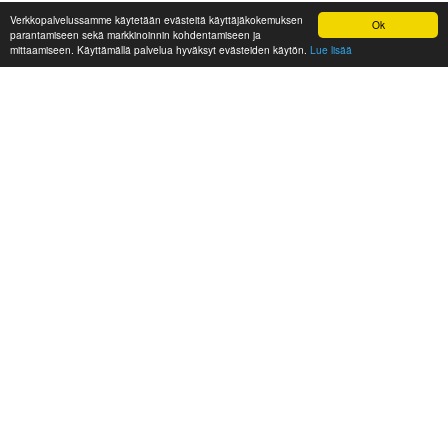
Verkkopalvelussamme käytetään evästeitä käyttäjäkokemuksen
Ok
parantamiseen sekä markkinoinnin kohdentamiseen ja
mittaamiseen. Käyttämällä palvelua hyväksyt evästeiden käytön.
Lue lisää