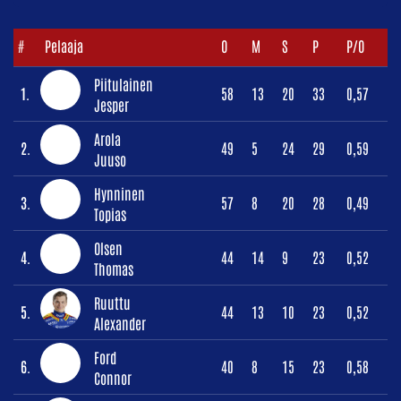
#
Pelaaja
O
M
S
P
P/O
Piitulainen
1.
58
13
20
33
0,57
Jesper
Arola
2.
49
5
24
29
0,59
Juuso
Hynninen
3.
57
8
20
28
0,49
Topias
Olsen
4.
44
14
9
23
0,52
Thomas
Ruuttu
5.
44
13
10
23
0,52
Alexander
Ford
6.
40
8
15
23
0,58
Connor