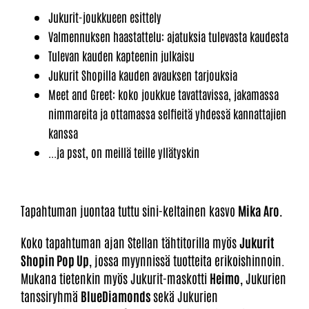
Jukurit-joukkueen esittely
Valmennuksen haastattelu: ajatuksia tulevasta kaudesta
Tulevan kauden kapteenin julkaisu
Jukurit Shopilla kauden avauksen tarjouksia
Meet and Greet: koko joukkue tavattavissa, jakamassa
nimmareita ja ottamassa selfieitä yhdessä kannattajien
kanssa
...ja psst, on meillä teille yllätyskin
Tapahtuman juontaa tuttu sini-keltainen kasvo
Mika Aro.
Koko tapahtuman ajan Stellan tähtitorilla myös
Jukurit
Shopin Pop Up
, jossa myynnissä tuotteita erikoishinnoin.
Mukana tietenkin myös Jukurit-maskotti
Heimo
, Jukurien
tanssiryhmä
BlueDiamonds
sekä Jukurien