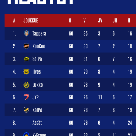
#
JOUKKUE
O
V
JV
JH
H
1.
Tappara
60
35
3
6
16
2.
KooKoo
60
33
7
2
18
3.
SaiPa
60
31
6
7
16
4.
Ilves
60
29
8
4
19
5.
Lukko
60
28
9
4
19
6.
JYP
60
26
11
6
17
7.
KalPa
60
28
7
6
19
8.
Ässät
60
26
6
4
24
9.
K-Espoo
60
23
5
11
21