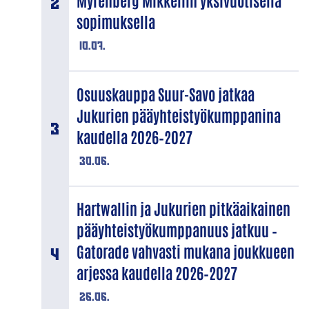
Myrenberg Mikkeliin yksivuotisella
sopimuksella
10.07.
Osuuskauppa Suur-Savo jatkaa
Jukurien pääyhteistyökumppanina
kaudella 2026–2027
30.06.
Hartwallin ja Jukurien pitkäaikainen
pääyhteistyökumppanuus jatkuu –
Gatorade vahvasti mukana joukkueen
arjessa kaudella 2026–2027
26.06.