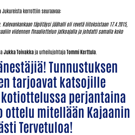
a Jukureista kerrottiin seuraavaa:
alevankankaan täpötäysi jäähalli oli revetä liitoksistaan 17.4.2015,
iin viidennen finaaliottelun jatkoajalla ja johdatti samalla koko
ja
Jukka Toivakka
ja urheilujohtaja
Tommi Kerttula
.
äänestäjiä! Tunnustuksen
n tarjoavat katsojille
kotiottelussa perjantaina
uo ottelu mitellään Kajaanin
sti Tervetuloa!