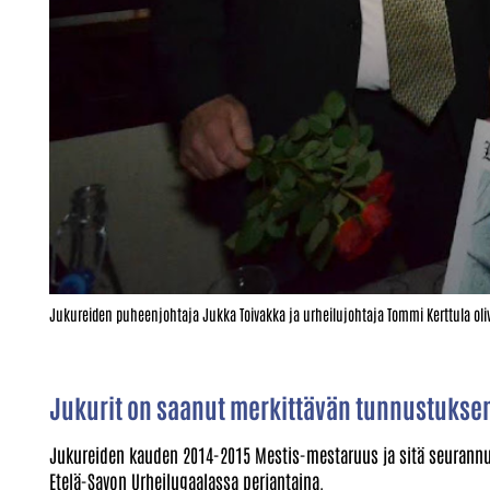
Jukureiden puheenjohtaja Jukka Toivakka ja urheilujohtaja Tommi Kerttula oli
Jukurit on saanut merkittävän tunnustuksen
Jukureiden kauden 2014-2015 Mestis-mestaruus ja sitä seurannu
Etelä-Savon Urheilugaalassa perjantaina.