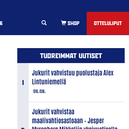
6
OTTELULIPUT
TUOREIMMAT UUTISET
Jukurit vahvistuu puolustaja Alex
Lintuniemellä
06.08.
Jukurit vahvistaa
maalivahtiosastoaan – Jesper