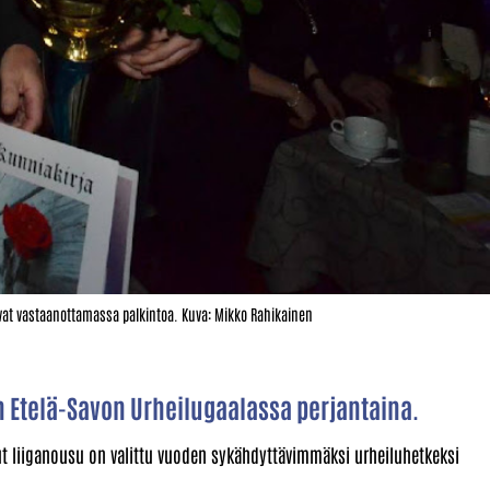
vat vastaanottamassa palkintoa. Kuva: Mikko Rahikainen
 Etelä-Savon Urheilugaalassa perjantaina.
t liiganousu on valittu vuoden sykähdyttävimmäksi urheiluhetkeksi