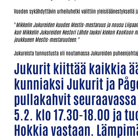
Vuoden sykähdyttävin urheiluhetki valittiin yleisöäänestyksellä j
"
Mikkelin Jukureiden kuudes Mestis-mestaruus ja nousu Liigaan. K
kun Mikkelin Jukureiden Nestori Lähde laukoi kiekon KooKoon maal
joukkueen Mestis-mestaruuteen."
Jukureista tunnustusta oli noutamassa Jukureiden puheenjohta
Jukurit kiittää kaikkia 
kunniaksi Jukurit ja Påge
pullakahvit seuraavassa 
5.2. klo 17.30-18.00 ja t
Hokkia vastaan. Lämpimä