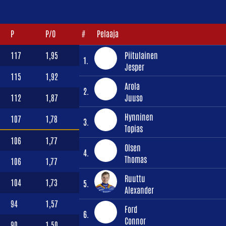
P
P/O
#
Pelaaja
117
1,95
Piitulainen
1.
Jesper
115
1,92
Arola
2.
112
1,87
Juuso
Hynninen
107
1,78
3.
Topias
106
1,77
Olsen
4.
Thomas
106
1,77
Ruuttu
104
1,73
5.
Alexander
94
1,57
Ford
6.
Connor
90
1,50