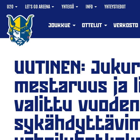
U20
LET'S GO AREENA
YHTEISÖ
INFO
YHTEYSTIEDOT
JOUKKUE
OTTELUT
VERKOSTO
UUTINEN: Jukur
mestaruus ja l
valittu vuoden
sykähdyttävi