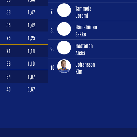
Tammela
7.
88
1,47
Jeremi
85
1,42
Hämäläinen
8.
Sakke
75
1,25
Haatanen
9.
71
1,18
Aleks
66
1,10
Johansson
10.
Kim
64
1,07
40
0,67