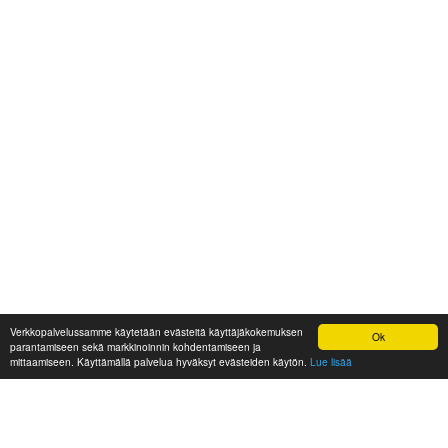
Verkkopalvelussamme käytetään evästeitä käyttäjäkokemuksen
Ok
parantamiseen sekä markkinoinnin kohdentamiseen ja
mittaamiseen. Käyttämällä palvelua hyväksyt evästeiden käytön.
Lue lisää