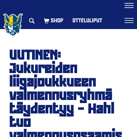
Navi
OTTELULIPUT
Navi
UUTINEN:
Jukureiden
liigajoukkueen
valmennusryhmä
täydentyy – Hahl
tuo
valmennusosaamis