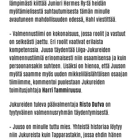
lämpimästi kiittää Juniori Hermes Ry:tä heidän
myötämielisestä suhtautumisesta tämän minulle
avautuneen mahdollisuuden edessä, Hahl viestittää.
– Valmennustiimi on kokonaisuus, jossa roolit ja vastuut
on selkeästi jaettu. Eri roolit vaativat erilaista
kompetenssia. Juuso täydentää Liiga-Jukureiden
valmennustiimiä erinomaisesti niin osaamisensa ja kuin
persoonansakin suhteen. Lisäksi on hienoa, että Juuson
myötä saamme myös uuden mikkeliläislähtöisen osaajan
tiimiimme, kommentoi puolestaan Jukureiden
toimitusjohtaja
Harri Tammiruusu
.
Jukureiden tuleva päävalmentaja
Risto Dufva
on
tyytyväinen valmennusryhmän täydentymisestä.
– Juuso on minulle tuttu mies. Yhteistä historiaa löytyy
niin Jukureista kuin Tapparastakin, jossa ehdin hänen