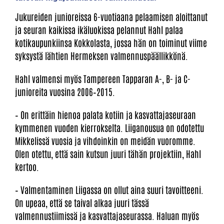
Jukureiden junioreissa 6-vuotiaana pelaamisen aloittanut
ja seuran kaikissa ikäluokissa pelannut Hahl palaa
kotikaupunkiinsa Kokkolasta, jossa hän on toiminut viime
syksystä lähtien Hermeksen valmennuspäällikkönä.
Hahl valmensi myös Tampereen Tapparan A-, B- ja C-
junioreita vuosina 2006–2015.
– On erittäin hienoa palata kotiin ja kasvattajaseuraan
kymmenen vuoden kierrokselta. Liiganousua on odotettu
Mikkelissä vuosia ja vihdoinkin on meidän vuoromme.
Olen otettu, että sain kutsun juuri tähän projektiin, Hahl
kertoo.
– Valmentaminen Liigassa on ollut aina suuri tavoitteeni.
On upeaa, että se taival alkaa juuri tässä
valmennustiimissä ja kasvattajaseurassa. Haluan myös