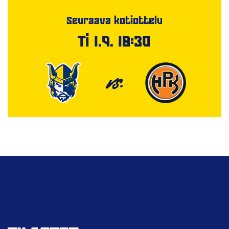
Seuraava kotiottelu
Ti 1.9. 18:30
VS.