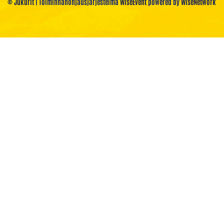
© Jukurit
| Toiminnanohjausjärjestelmä
WiseEvent
powered by
WiseNetwork