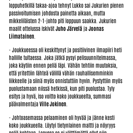
loppuhetkillä takaa-ajoa tehnyt Lukko sai Jukurien pienen
passivoitumisen johdosta painetta aikaan, mutta
mikkeliläisten 2-1-johto piti loppuun saakka. Jukurien
maalit ottelussa iskivät
Juho Järvelä
ja
Joonas
Liimatainen
.
- Joukkueessa oli keskittynyt ja positiivinen ilmapiiri heti
hallille tultaessa. Joka jätkä pysyi pelisuunnitelmassa,
joka käytiin ennen peliä läpi. Vähän tehtiin muutoksia,
että yritettiin lähteä välillä vähän rauhallisemminkin
liikkeelle ja siinä myös onnistuttiin hyvin. Pystyttiin myös
puolustamaan niissä hetkissä, kun piti puolustaa. Tyly
esitys ja hyvä, iso voitto koko joukkueelta, summasi
päävalmentaja
Ville Jokinen
.
- Johtoasemassa pelaaminen oli hyvää ja jänne kesti
koko joukkueella. Löytyi tietynlainen maltti ja nöyryys
peliä kohtaan. Lopussa se ei välttämättä ollut niin