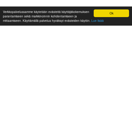
Verkkopalvelussamme käytetään evästeitä käyttäjäkokemuksen
Ok
parantamiseen sekä markkinoinnin kohdentamiseen ja
mittaamiseen. Käyttämällä palvelua hyväksyt evästeiden käytön.
Lue lisää