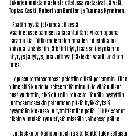
Jukurien muista maaleista ottelussa vastasivat Järvelä,
Topias Kaski
,
Robert von Gerdten
ja
Tuomas Hynninen
.
- Saatiin hyvää jatkumoa eilisestä.
Maalineduspelaamisessa tapahtui tänä viikonloppuna
parannusta. Oltiin molempien maalien edustoilla tosi
vahvoja. Jokaiselta jätkältä löytyi taas se tietynlainen
nöyryys ja tylyys, jota voittava jääkiekko vaatii, Jokinen
totesi.
- Lopussa johtoasemassa pelattiin eilistä paremmin. Eilen
viimeisillä kuudella-seitsemällä minuutilla vähän liikaa
passivoiduttiin, eikä oltu niin rohkeita. Tänään pystyttiin
johtoasemassakin pelaamaan pitkiä hyökkäyksiä,
pysymään kiekossa ja rytmittämään peliä. Ei HPK saanut
oikein viimeistä rynnistystä missään vaiheessa päälle.
- Jääkiekko on kamppailupeli ja sitä kautta tulee sellaista