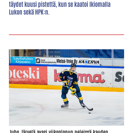
täydet kuusi pistettä, kun se kaatoi Ikiomalla
Lukon sekä HPK:n.
Juho Järvelä avasi viikonlopun peleissä kauden