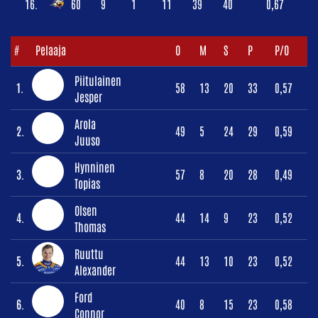
16.
60
9
1
11
39
40
0,67
#
Pelaaja
O
M
S
P
P/O
Piitulainen
1.
58
13
20
33
0,57
Jesper
Arola
2.
49
5
24
29
0,59
Juuso
Hynninen
3.
57
8
20
28
0,49
Topias
Olsen
4.
44
14
9
23
0,52
Thomas
Ruuttu
5.
44
13
10
23
0,52
Alexander
Ford
6.
40
8
15
23
0,58
Connor