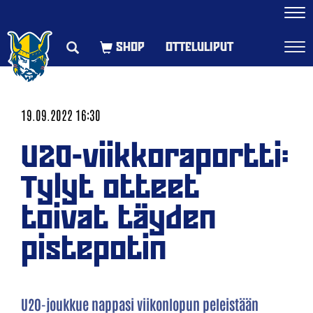
Navi
OTTELULIPUT
Navi
19.09.2022 16:30
U20-viikkoraportti:
Tylyt otteet
toivat täyden
pistepotin
U20-joukkue nappasi viikonlopun peleistään