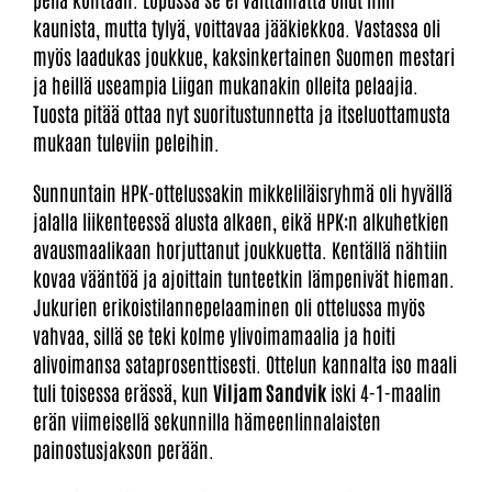
kaunista, mutta tylyä, voittavaa jääkiekkoa. Vastassa oli
myös laadukas joukkue, kaksinkertainen Suomen mestari
ja heillä useampia Liigan mukanakin olleita pelaajia.
Tuosta pitää ottaa nyt suoritustunnetta ja itseluottamusta
mukaan tuleviin peleihin.
Sunnuntain HPK-ottelussakin mikkeliläisryhmä oli hyvällä
jalalla liikenteessä alusta alkaen, eikä HPK:n alkuhetkien
avausmaalikaan horjuttanut joukkuetta. Kentällä nähtiin
kovaa vääntöä ja ajoittain tunteetkin lämpenivät hieman.
Jukurien erikoistilannepelaaminen oli ottelussa myös
vahvaa, sillä se teki kolme ylivoimamaalia ja hoiti
alivoimansa sataprosenttisesti. Ottelun kannalta iso maali
tuli toisessa erässä, kun
Viljam Sandvik
iski 4-1-maalin
erän viimeisellä sekunnilla hämeenlinnalaisten
painostusjakson perään.