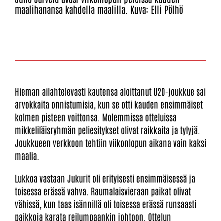
maalihanansa kahdella maalilla. Kuva: Elli Pölhö
Hieman ailahtelevasti kautensa aloittanut U20-joukkue sai
arvokkaita onnistumisia, kun se otti kauden ensimmäiset
kolmen pisteen voittonsa. Molemmissa otteluissa
mikkeliläisryhmän peliesitykset olivat raikkaita ja tylyjä.
Joukkueen verkkoon tehtiin viikonlopun aikana vain kaksi
maalia.
Lukkoa vastaan Jukurit oli erityisesti ensimmäisessä ja
toisessa erässä vahva. Raumalaisvieraan paikat olivat
vähissä, kun taas isännillä oli toisessa erässä runsaasti
paikkoja karata reilumpaankin johtoon. Ottelun