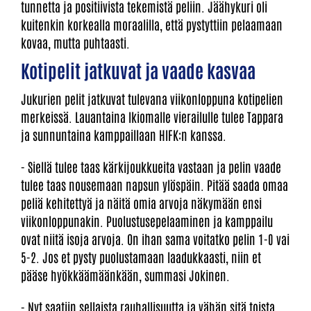
tunnetta ja positiivista tekemistä peliin. Jäähykuri oli
kuitenkin korkealla moraalilla, että pystyttiin pelaamaan
kovaa, mutta puhtaasti.
Kotipelit jatkuvat ja vaade kasvaa
Jukurien pelit jatkuvat tulevana viikonloppuna kotipelien
merkeissä. Lauantaina Ikiomalle vierailulle tulee Tappara
ja sunnuntaina kamppaillaan HIFK:n kanssa.
- Siellä tulee taas kärkijoukkueita vastaan ja pelin vaade
tulee taas nousemaan napsun ylöspäin. Pitää saada omaa
peliä kehitettyä ja näitä omia arvoja näkymään ensi
viikonloppunakin. Puolustusepelaaminen ja kamppailu
ovat niitä isoja arvoja. On ihan sama voitatko pelin 1-0 vai
5-2. Jos et pysty puolustamaan laadukkaasti, niin et
pääse hyökkäämäänkään, summasi Jokinen.
- Nyt saatiin sellaista rauhallisuutta ja vähän sitä toista