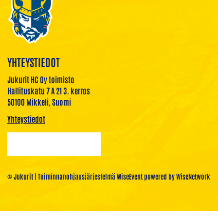
YHTEYSTIEDOT
Jukurit HC Oy toimisto
Hallituskatu 7 A 21 3. kerros
50100 Mikkeli, Suomi
Yhteystiedot
© Jukurit
| Toiminnanohjausjärjestelmä
WiseEvent
powered by
WiseNetwork