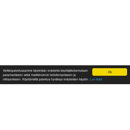
Verkkopalvelussamme käytetään evästeitä käyttäjäkokemuksen
Ok
parantamiseen sekä markkinoinnin kohdentamiseen ja
mittaamiseen. Käyttämällä palvelua hyväksyt evästeiden käytön.
Lue lisää