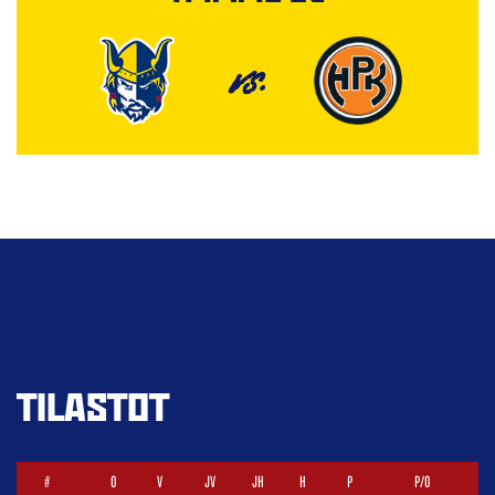
VS.
TILASTOT
#
O
V
JV
JH
H
P
P/O