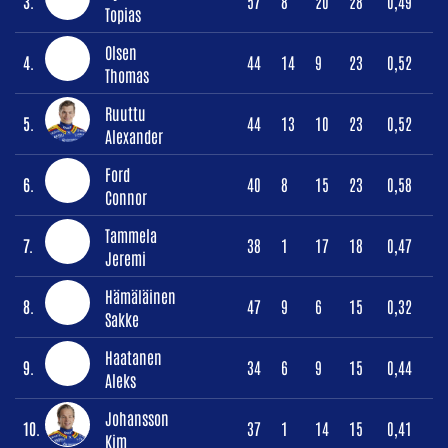
3.
57
8
20
28
0,49
Topias
Olsen
4.
44
14
9
23
0,52
Thomas
Ruuttu
5.
44
13
10
23
0,52
Alexander
Ford
6.
40
8
15
23
0,58
Connor
Tammela
7.
38
1
17
18
0,47
Jeremi
Hämäläinen
8.
47
9
6
15
0,32
Sakke
Haatanen
9.
34
6
9
15
0,44
Aleks
Johansson
10.
37
1
14
15
0,41
Kim