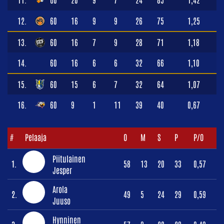
12.
60
16
9
9
26
75
1,25
13.
60
16
7
9
28
71
1,18
14.
60
16
6
6
32
66
1,10
15.
60
15
6
7
32
64
1,07
16.
60
9
1
11
39
40
0,67
#
Pelaaja
O
M
S
P
P/O
Piitulainen
1.
58
13
20
33
0,57
Jesper
Arola
2.
49
5
24
29
0,59
Juuso
Hynninen