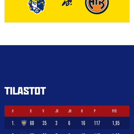
VS.
TILASTOT
#
O
V
JV
JH
H
P
P/O
1.
60
35
3
6
16
117
1,95