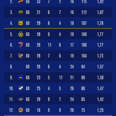
2.
60
33
7
2
18
115
1,92
3.
60
31
6
7
16
112
1,87
4.
60
29
8
4
19
107
1,78
5.
60
28
9
4
19
106
1,77
6.
60
26
11
6
17
106
1,77
7.
60
28
7
6
19
104
1,73
8.
60
26
6
4
24
94
1,57
9.
60
23
5
11
21
90
1,50
10.
60
25
4
5
26
88
1,47
11.
60
20
9
7
24
85
1,42
12.
60
16
9
9
26
75
1,25