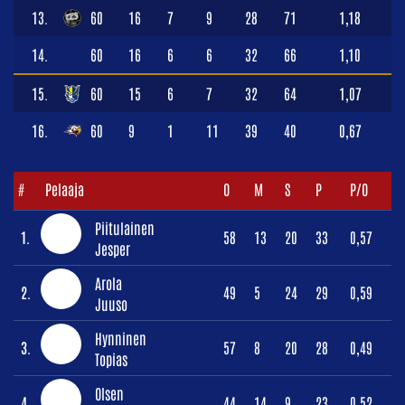
13.
60
16
7
9
28
71
1,18
14.
60
16
6
6
32
66
1,10
15.
60
15
6
7
32
64
1,07
16.
60
9
1
11
39
40
0,67
#
Pelaaja
O
M
S
P
P/O
Piitulainen
1.
58
13
20
33
0,57
Jesper
Arola
2.
49
5
24
29
0,59
Juuso
Hynninen
3.
57
8
20
28
0,49
Topias
Olsen
4.
44
14
9
23
0,52