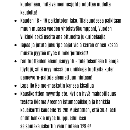
kuulemaan, mitä valmennusjohto odottaa uudelta
kaudelta!
Kauden 18 - 19 palkintojen jako. Tilaisuudessa palkitaan
muun muassa vuoden yhteistyökumppani, Vuoden
Viikinki sekä useita ansioituneita jukuripelaajia.
Tapaa ja jututa jukuripelaajat vielä kerran ennen kesää -
muista pyytää myös nimikirjoitukset!
Fanituotteiden alennusmyynti - tule tekemään hienoja
löytöjä, sillä myynnissä on uniikkeja tuotteita kuten
gameworn-paitoja alennettuun hintaan!
Lapsille Heimo-maskotin kanssa kisailua
Kausikorttien myyntipiste. Nyt on hyvä mahdollisuus
testata Ikioma Areenan istumapaikkoja ja hankkia
kausikortti kaudelle 19-20! Muistathan, että 30.4. asti
ehdit hankkia myös huippuedullisen
seisomakausikortin vain hintaan 129 €!