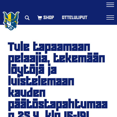
Navi
OTTELULIPUT
Navi
Tule tapaamaan
pelaajia, tekemään
löytöjä ja
luistelemaan
kauden
päätöstapahtumaa
n 25.4. klo 16-19!