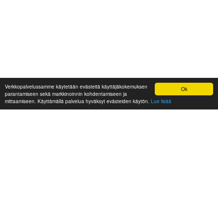
Verkkopalvelussamme käytetään evästeitä käyttäjäkokemuksen
Ok
parantamiseen sekä markkinoinnin kohdentamiseen ja
mittaamiseen. Käyttämällä palvelua hyväksyt evästeiden käytön.
Lue lisää