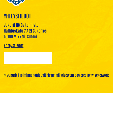
YHTEYSTIEDOT
Jukurit HC Oy toimisto
Hallituskatu 7 A 21 3. kerros
50100 Mikkeli, Suomi
Yhteystiedot
© Jukurit
| Toiminnanohjausjärjestelmä
WiseEvent
powered by
WiseNetwork