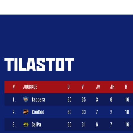
TILASTOT
#
JOUKKUE
O
V
JV
JH
H
1.
Tappara
60
35
3
6
16
2.
KooKoo
60
33
7
2
18
3.
SaiPa
60
31
6
7
16