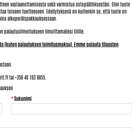
otteen vastaanottamisesta sekä varmistua ostopäätöksestäsi. Ellei tuote
htaa toiseen tuotteeseen. Edellytyksenä on kuitenkin se, että tuote on
aina alkuperäispakkauksessaan.
alautusilmoitukseen ilmoittamallesi tilille.
ista (kuten palautuksen toimitusmaksu). Emme palauta tilausten
astaan.
.fi tai +358 40 163 0855.
lauksen
*
Sukunimi