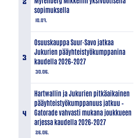
Myrenberg Mikkeliin yksivuotisella
sopimuksella
10.07.
Osuuskauppa Suur-Savo jatkaa
Jukurien pääyhteistyökumppanina
kaudella 2026–2027
30.06.
Hartwallin ja Jukurien pitkäaikainen
pääyhteistyökumppanuus jatkuu –
Gatorade vahvasti mukana joukkueen
arjessa kaudella 2026–2027
26.06.