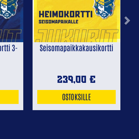
Next
tti 3-
Seisomapaikkakausikortti
239,00
€
OSTOKSILLE