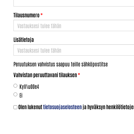
Tilausnumero
*
Lisätietoja
Peruutuksen vahvistus saapuu teille sähköpostitse
Vahvistan peruuttavani tilauksen
*
Kyll\u00e4
Ei
Olen lukenut
tietosuojaselosteen
ja hyväksyn henkilötietojen