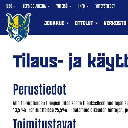
U20
LET'S GO AREENA
YHTEISÖ
INFO
YHTEYSTIEDOT
JOUKKUE
OTTELUT
VERKOSTO
Tilaus- ja käy
Perustiedot
Alle 18-vuotiaiden tilaajien pitää saada tilaukselleen huoltajan 
13,5 %. Fanituotteissa 25,5%. Pidätämme oikeuden hintojen, pos
Toimitustavat