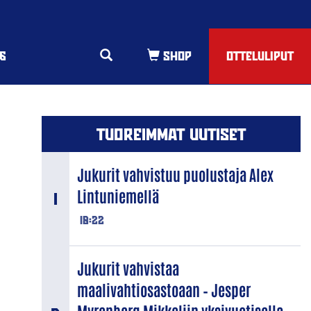
6
OTTELULIPUT
TUOREIMMAT UUTISET
Jukurit vahvistuu puolustaja Alex
Lintuniemellä
18:22
Jukurit vahvistaa
maalivahtiosastoaan – Jesper