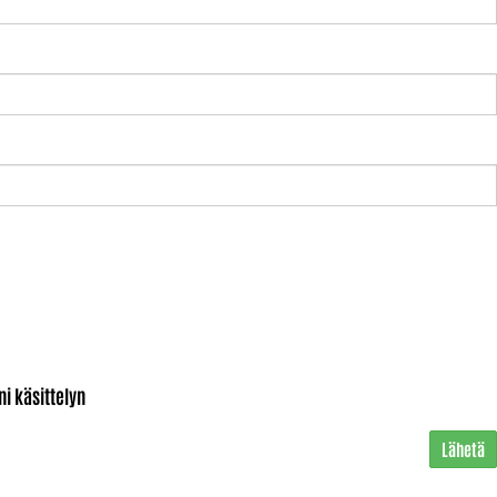
i käsittelyn
Lähetä