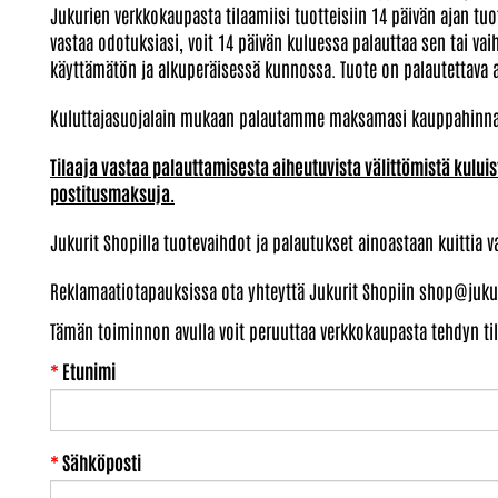
Jukurien verkkokaupasta tilaamiisi tuotteisiin 14 päivän ajan tu
vastaa odotuksiasi, voit 14 päivän kuluessa palauttaa sen tai vai
käyttämätön ja alkuperäisessä kunnossa. Tuote on palautettava 
Kuluttajasuojalain mukaan palautamme maksamasi kauppahinnan p
Tilaaja vastaa palauttamisesta aiheutuvista välittömistä kulu
postitusmaksuja.
Jukurit Shopilla tuotevaihdot ja palautukset ainoastaan kuittia v
Reklamaatiotapauksissa ota yhteyttä Jukurit Shopiin shop@jukurit
Tämän toiminnon avulla voit peruuttaa verkkokaupasta tehdyn ti
*
Etunimi
*
Sähköposti