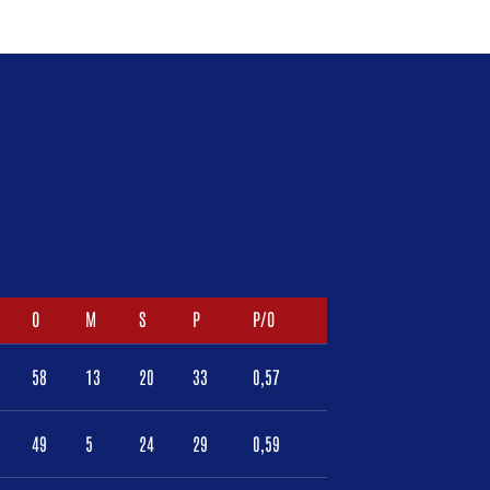
O
M
S
P
P/O
58
13
20
33
0,57
49
5
24
29
0,59