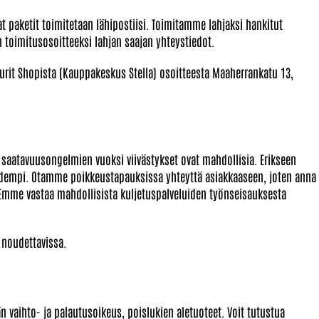
t paketit toimitetaan lähipostiisi. Toimitamme lahjaksi hankitut
n toimitusosoitteeksi lahjan saajan yhteystiedot.
urit Shopista (Kauppakeskus Stella) osoitteesta Maaherrankatu 13,
 saatavuusongelmien vuoksi viivästykset ovat mahdollisia. Erikseen
 pidempi. Otamme poikkeustapauksissa yhteyttä asiakkaaseen, joten anna
Emme vastaa mahdollisista kuljetuspalveluiden työnseisauksesta
/ noudettavissa.
 vaihto- ja palautusoikeus, poislukien aletuoteet. Voit tutustua