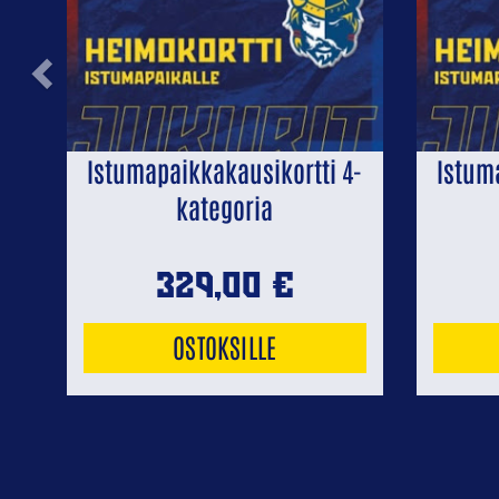
Previous
Istumapaikkakausikortti 4-
Istum
kategoria
329,00
€
OSTOKSILLE