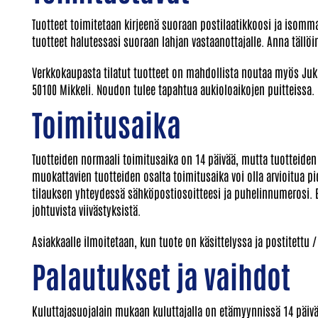
Tuotteet toimitetaan kirjeenä suoraan postilaatikkoosi ja isomma
tuotteet halutessasi suoraan lahjan vastaanottajalle. Anna tällöi
Verkkokaupasta tilatut tuotteet on mahdollista noutaa myös Juk
50100 Mikkeli. Noudon tulee tapahtua aukioloaikojen puitteissa.
Toimitusaika
Tuotteiden normaali toimitusaika on 14 päivää, mutta tuotteiden
muokattavien tuotteiden osalta toimitusaika voi olla arvioitua
tilauksen yhteydessä sähköpostiosoitteesi ja puhelinnumerosi. 
johtuvista viivästyksistä.
Asiakkaalle ilmoitetaan, kun tuote on käsittelyssa ja postitettu 
Palautukset ja vaihdot
Kuluttajasuojalain mukaan kuluttajalla on etämyynnissä 14 päivän