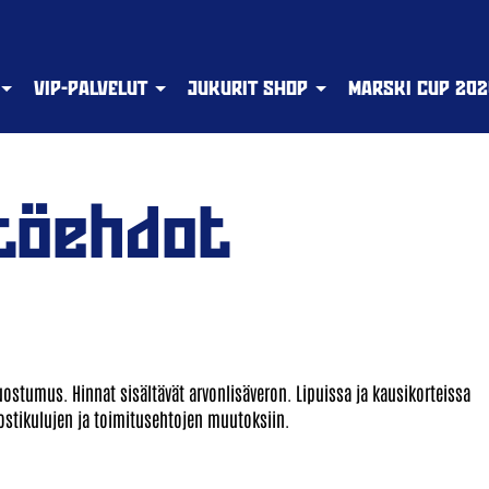
VIP-PALVELUT
JUKURIT SHOP
MARSKI CUP 202
ttöehdot
suostumus. Hinnat sisältävät arvonlisäveron. Lipuissa ja kausikorteissa
tikulujen ja toimitusehtojen muutoksiin.​