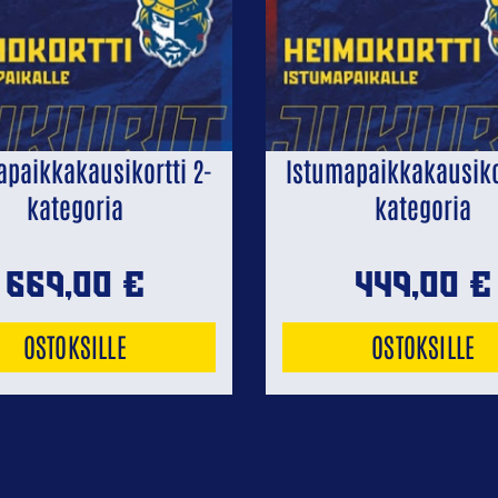
apaikkakausikortti 2-
Istumapaikkakausikor
kategoria
kategoria
669,00
€
449,00
€
OSTOKSILLE
OSTOKSILLE