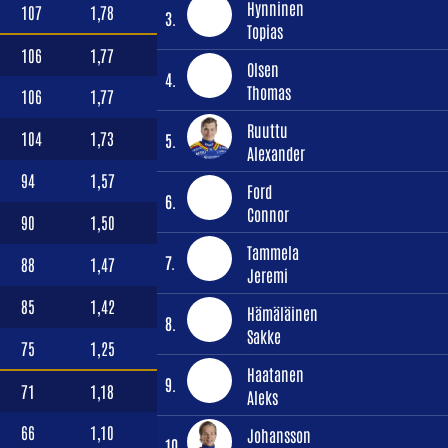
Hynninen
107
1,78
3.
Topias
106
1,77
Olsen
4.
Thomas
106
1,77
Ruuttu
104
1,73
5.
Alexander
94
1,57
Ford
6.
Connor
90
1,50
Tammela
7.
88
1,47
Jeremi
85
1,42
Hämäläinen
8.
Sakke
75
1,25
Haatanen
9.
71
1,18
Aleks
66
1,10
Johansson
10.