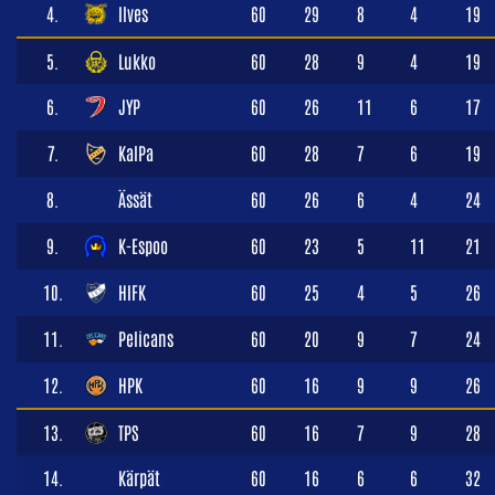
4.
Ilves
60
29
8
4
19
5.
Lukko
60
28
9
4
19
6.
JYP
60
26
11
6
17
7.
KalPa
60
28
7
6
19
8.
Ässät
60
26
6
4
24
9.
K-Espoo
60
23
5
11
21
10.
HIFK
60
25
4
5
26
11.
Pelicans
60
20
9
7
24
12.
HPK
60
16
9
9
26
13.
TPS
60
16
7
9
28
14.
Kärpät
60
16
6
6
32