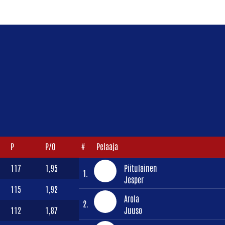
P
P/O
#
Pelaaja
117
1,95
Piitulainen
1.
Jesper
115
1,92
Arola
2.
112
1,87
Juuso