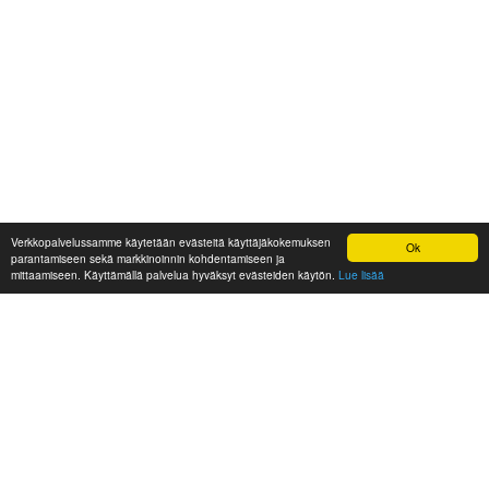
Verkkopalvelussamme käytetään evästeitä käyttäjäkokemuksen
Ok
parantamiseen sekä markkinoinnin kohdentamiseen ja
mittaamiseen. Käyttämällä palvelua hyväksyt evästeiden käytön.
Lue lisää