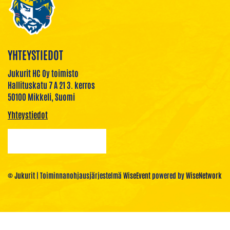
YHTEYSTIEDOT
Jukurit HC Oy toimisto
Hallituskatu 7 A 21 3. kerros
50100 Mikkeli, Suomi
Yhteystiedot
© Jukurit
| Toiminnanohjausjärjestelmä
WiseEvent
powered by
WiseNetwork