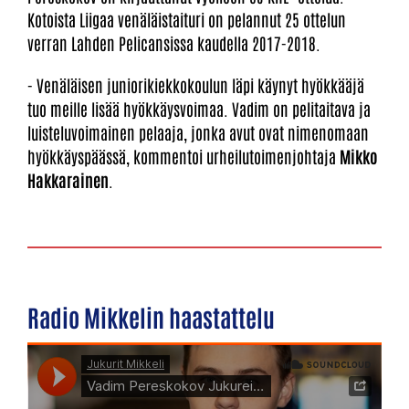
Kotoista Liigaa venäläistaituri on pelannut 25 ottelun
verran Lahden Pelicansissa kaudella 2017-2018.
- Venäläisen juniorikiekkokoulun läpi käynyt hyökkääjä
tuo meille lisää hyökkäysvoimaa. Vadim on pelitaitava ja
luisteluvoimainen pelaaja, jonka avut ovat nimenomaan
hyökkäyspäässä, kommentoi urheilutoimenjohtaja
Mikko
Hakkarainen
.
Radio Mikkelin haastattelu