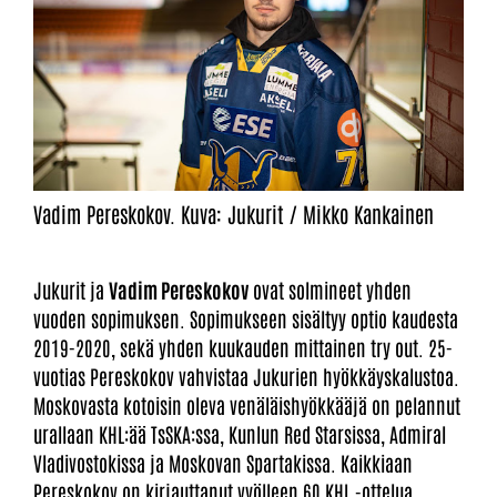
Vadim Pereskokov. Kuva: Jukurit / Mikko Kankainen
Jukurit ja
Vadim Pereskokov
ovat solmineet yhden
vuoden sopimuksen. Sopimukseen sisältyy optio kaudesta
2019-2020, sekä yhden kuukauden mittainen try out. 25-
vuotias Pereskokov vahvistaa Jukurien hyökkäyskalustoa.
Moskovasta kotoisin oleva venäläishyökkääjä on pelannut
urallaan KHL:ää TsSKA:ssa, Kunlun Red Starsissa, Admiral
Vladivostokissa ja Moskovan Spartakissa. Kaikkiaan
Pereskokov on kirjauttanut vyölleen 60 KHL -ottelua.