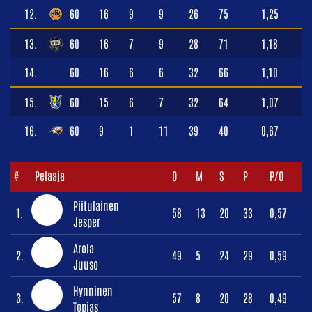
12.
60
16
9
9
26
75
1,25
13.
60
16
7
9
28
71
1,18
14.
60
16
6
6
32
66
1,10
15.
60
15
6
7
32
64
1,07
16.
60
9
1
11
39
40
0,67
#
Pelaaja
O
M
S
P
P/O
Piitulainen
1.
58
13
20
33
0,57
Jesper
Arola
2.
49
5
24
29
0,59
Juuso
Hynninen
3.
57
8
20
28
0,49
Topias