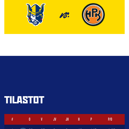
VS.
TILASTOT
#
O
V
JV
JH
H
P
P/O