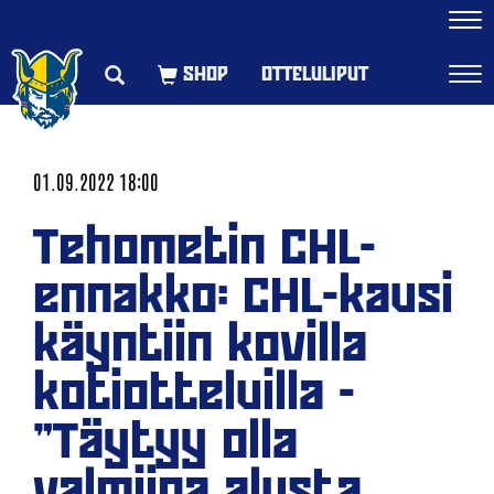
Navi
OTTELULIPUT
Navi
01.09.2022 18:00
Tehometin CHL-
ennakko: CHL-kausi
käyntiin kovilla
kotiotteluilla -
"Täytyy olla
valmiina alusta