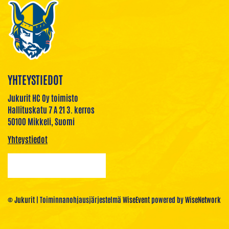
YHTEYSTIEDOT
Jukurit HC Oy toimisto
Hallituskatu 7 A 21 3. kerros
50100 Mikkeli, Suomi
Yhteystiedot
© Jukurit
| Toiminnanohjausjärjestelmä
WiseEvent
powered by
WiseNetwork