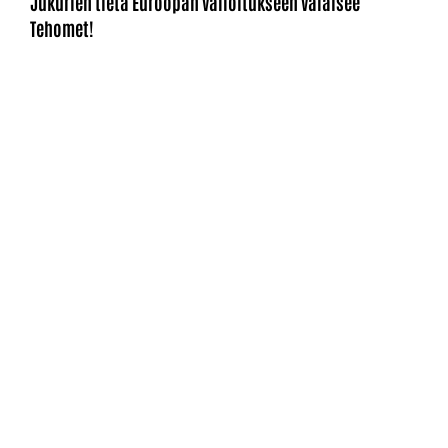
Jukurien tietä Euroopan valloitukseen valaisee
Tehomet!