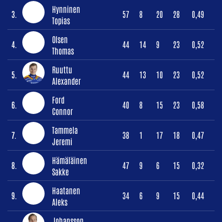
Hynninen
3.
57
8
20
28
0,49
Topias
Olsen
4.
44
14
9
23
0,52
Thomas
Ruuttu
5.
44
13
10
23
0,52
Alexander
Ford
6.
40
8
15
23
0,58
Connor
Tammela
7.
38
1
17
18
0,47
Jeremi
Hämäläinen
8.
47
9
6
15
0,32
Sakke
Haatanen
9.
34
6
9
15
0,44
Aleks
Johansson