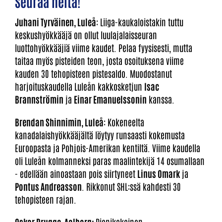
Seuraa heitä!
Juhani Tyrväinen, Luleå
: Liiga-kaukaloistakin tuttu
keskushyökkääjä on ollut luulajalaisseuran
luottohyökkääjiä viime kaudet. Pelaa fyysisesti, mutta
taitaa myös pisteiden teon, josta osoituksena viime
kauden 30 tehopisteen pistesaldo. Muodostanut
harjoituskaudella Luleån kakkosketjun
Isac
Brannströmin
ja
Einar Emanuelssonin
kanssa.
Brendan Shinnimin, Luleå
: Kokeneelta
kanadalaishyökkääjältä löytyy runsaasti kokemusta
Euroopasta ja Pohjois-Amerikan kentiltä. Viime kaudella
oli Luleån kolmanneksi paras maalintekijä 14 osumallaan
- edellään ainoastaan pois siirtyneet
Linus Omark
ja
Pontus Andreasson
. Rikkonut SHL:ssä kahdesti 30
tehopisteen rajan.
Oskar Drugge, Aalborg:
Pienikokoinen