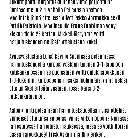
Jukurit päätti harjoituskautensa viime perjantaina
Rantasalmella 2-1-voitolla Pelicansia vastaan.
Maalintekijöinä ottelussa olivat
Pekka Jormakka
sekä
Patrik Puistola
. Maalinsuulla
Frans Tuohimaa
venyi
kiekon tielle 25 kertaa. Mikkeliläisryhmä voitti
harjoituskauden neljästä ottelustaan kaksi.
Avausvastustaja Luleå kävi jo Suomessa pelaamassa
harjoituskaudella Kärppiä vastaan taipuen 3-1-tappioon.
Kotikaukalossaan se puolestaan voitti oululaisjoukkueen
1-0-lukemin. Kärppäpelien lisäksi luulajalaisryhmä pelasi
ottelun Skellefteåta vastaan, jossa kärsi 3-2-
jatkoaikatappion.
Aalborg ehti pelaamaan harjoituskaudellaan viisi ottelua.
Viimeiset ottelunsa se pelasi viime viikonloppuna Norjassa
järjestetyssä harjoitusturnauksessa, jossa se voitti Norjan
pääsarjajoukkueet Frisk Askerin ja Ringeriken.