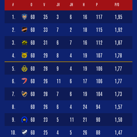
#
O
V
JV
JH
H
P
P/O
1.
60
35
3
6
16
117
1,95
2.
60
33
7
2
18
115
1,92
3.
60
31
6
7
16
112
1,87
4.
60
29
8
4
19
107
1,78
5.
60
28
9
4
19
106
1,77
6.
60
26
11
6
17
106
1,77
7.
60
28
7
6
19
104
1,73
8.
60
26
6
4
24
94
1,57
9.
60
23
5
11
21
90
1,50
10.
60
25
4
5
26
88
1,47