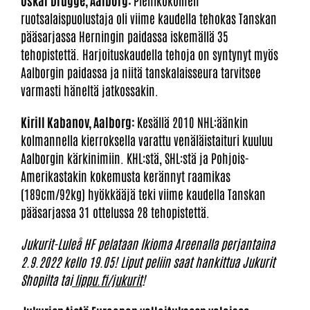
ruotsalaispuolustaja oli viime kaudella tehokas Tanskan
pääsarjassa Herningin paidassa iskemällä 35
tehopistettä. Harjoituskaudella tehoja on syntynyt myös
Aalborgin paidassa ja niitä tanskalaisseura tarvitsee
varmasti häneltä jatkossakin.
Kirill Kabanov, Aalborg:
Kesällä 2010 NHL:äänkin
kolmannella kierroksella varattu venäläistaituri kuuluu
Aalborgin kärkinimiin. KHL:stä, SHL:stä ja Pohjois-
Amerikastakin kokemusta kerännyt raamikas
(189cm/92kg) hyökkääjä teki viime kaudella Tanskan
pääsarjassa 31 ottelussa 28 tehopistettä.
Jukurit-Luleå HF pelataan Ikioma Areenalla perjantaina
2.9.2022 kello 19.05! Liput peliin saat hankittua Jukurit
Shopilta tai
lippu.fi/jukurit
!