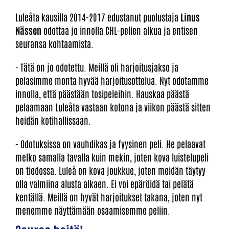
Luleåta kausilla 2014-2017 edustanut puolustaja
Linus
Nässen
odottaa jo innolla CHL-pelien alkua ja entisen
seuransa kohtaamista.
- Tätä on jo odotettu. Meillä oli harjoitusjakso ja
pelasimme monta hyvää harjoitusottelua. Nyt odotamme
innolla, että päästään tosipeleihin. Hauskaa päästä
pelaamaan Luleåta vastaan kotona ja viikon päästä sitten
heidän kotihallissaan.
- Odotuksissa on vauhdikas ja fyysinen peli. He pelaavat
melko samalla tavalla kuin mekin, joten kova luistelupeli
on tiedossa. Luleå on kova joukkue, joten meidän täytyy
olla valmiina alusta alkaen. Ei voi epäröidä tai pelätä
kentällä. Meillä on hyvät harjoitukset takana, joten nyt
menemme näyttämään osaamisemme peliin.