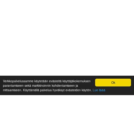
Verkkopalvelussamme käytetään evästeitä käyttäjäkokemuksen
Ok
parantamiseen sekä markkinoinnin kohdentamiseen ja
mittaamiseen. Käyttämällä palvelua hyväksyt evästeiden käytön.
Lue lisää