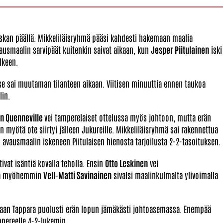
 niskan päällä. Mikkeliläisryhmä pääsi kahdesti hakemaan maalia
Avausmaalin sarvipäät kuitenkin saivat aikaan, kun
Jesper Piitulainen
iski
lkeen.
 se sai muutaman tilanteen aikaan. Viitisen minuuttia ennen taukoa
lin.
n Quenneville
vei tamperelaiset ottelussa myös johtoon, mutta erän
n myötä ote siirtyi jälleen Jukureille. Mikkeliläisryhmä sai rakennettua
 avausmaalin iskeneen Piitulaisen hienosta tarjoilusta 2-2-tasoituksen.
ivat isäntiä kovalla teholla. Ensin
Otto Leskinen
vei
tia myöhemmin
Vell-Matti Savinainen
sivalsi maalinkulmalta ylivoimalla
, vaan Tappara puolusti erän lopun jämäkästi johtoasemassa. Enempää
mpereelle 4-2-lukemin.