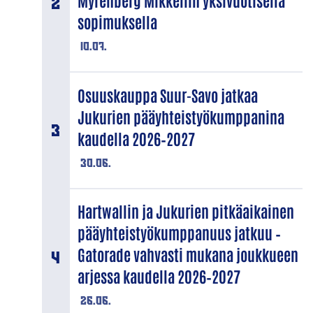
Myrenberg Mikkeliin yksivuotisella
sopimuksella
10.07.
Osuuskauppa Suur-Savo jatkaa
Jukurien pääyhteistyökumppanina
kaudella 2026–2027
30.06.
Hartwallin ja Jukurien pitkäaikainen
pääyhteistyökumppanuus jatkuu –
Gatorade vahvasti mukana joukkueen
arjessa kaudella 2026–2027
26.06.