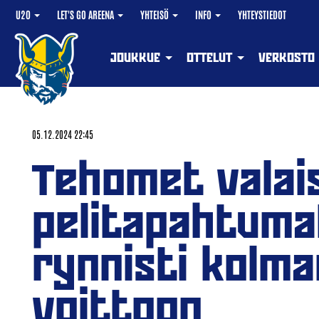
U20
LET'S GO AREENA
YHTEISÖ
INFO
YHTEYSTIEDOT
JOUKKUE
OTTELUT
VERKOSTO
05.12.2024 22:45
Tehomet valai
pelitapahtuma
rynnisti kolm
voittoon