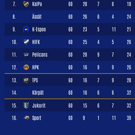
7.
KalPa
60
28
7
6
19
8.
Ässät
60
26
6
4
24
9.
K-Espoo
60
23
5
11
21
10.
HIFK
60
25
4
5
26
11.
Pelicans
60
20
9
7
24
12.
HPK
60
16
9
9
26
13.
TPS
60
16
7
9
28
14.
Kärpät
60
16
6
6
32
15.
Jukurit
60
15
6
7
32
16.
Sport
60
9
1
11
39