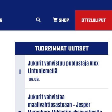
6
OTTELULIPUT
TUOREIMMAT UUTISET
Jukurit vahvistuu puolustaja Alex
Lintuniemellä
06.08.
Jukurit vahvistaa
maalivahtiosastoaan – Jesper