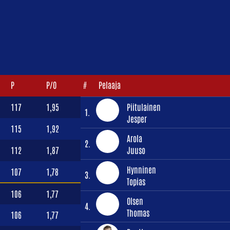
P
P/O
#
Pelaaja
117
1,95
Piitulainen
1.
Jesper
115
1,92
Arola
2.
112
1,87
Juuso
Hynninen
107
1,78
3.
Topias
106
1,77
Olsen
4.
Thomas
106
1,77