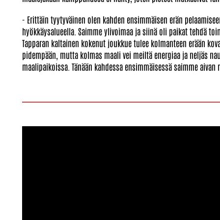
- Erittäin tyytyväinen olen kahden ensimmäisen erän pelaamisee
hyökkäysalueella. Saimme ylivoimaa ja siinä oli paikat tehdä toin
Tapparan kaltainen kokenut joukkue tulee kolmanteen erään kovaa
pidempään, mutta kolmas maali vei meiltä energiaa ja neljäs nau
maalipaikoissa. Tänään kahdessa ensimmäisessä saimme aivan rii