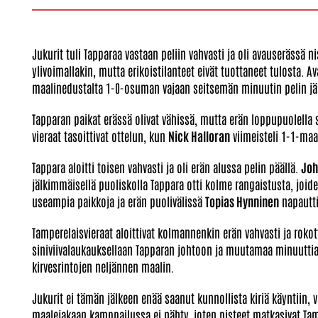
Jukurit tuli Tapparaa vastaan peliin vahvasti ja oli avauserässä
ylivoimallakin, mutta erikoistilanteet eivät tuottaneet tulosta. 
maalinedustalta 1-0-osuman vajaan seitsemän minuutin pelin jä
Tapparan paikat erässä olivat vähissä, mutta erän loppupuolella
vieraat tasoittivat ottelun, kun
Nick Halloran
viimeisteli 1-1-maa
Tappara aloitti toisen vahvasti ja oli erän alussa pelin päällä.
Joh
jälkimmäisellä puoliskolla Tappara otti kolme rangaistusta, joide
useampia paikkoja ja erän puolivälissä
Topias Hynninen
napautti
Tamperelaisvieraat aloittivat kolmannenkin erän vahvasti ja rokott
siniviivalaukauksellaan Tapparan johtoon ja muutamaa minuut
kirvesrintojen neljännen maalin.
Jukurit ei tämän jälkeen enää saanut kunnollista kiriä käyntiin
maalejakaan kamppailussa ei nähty, joten pisteet matkasivat Ta