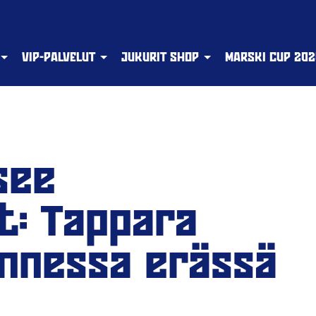
VIP-PALVELUT
JUKURIT SHOP
MARSKI CUP 202
see
t: Tappara
annessa erässä