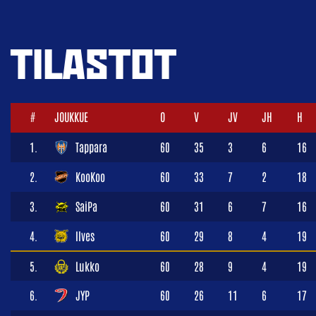
TILASTOT
#
JOUKKUE
O
V
JV
JH
H
1.
Tappara
60
35
3
6
16
2.
KooKoo
60
33
7
2
18
3.
SaiPa
60
31
6
7
16
4.
Ilves
60
29
8
4
19
5.
Lukko
60
28
9
4
19
6.
JYP
60
26
11
6
17