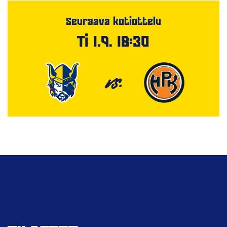
Seuraava kotiottelu
Ti 1.9. 18:30
VS.