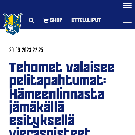
Navi
OTTELULIPUT
Navi
20.09.2023 22:25
Tehomet valaisee
pelitapahtumat:
Hämeenlinnasta
jämäkällä
esityksellä
vieraspisteet