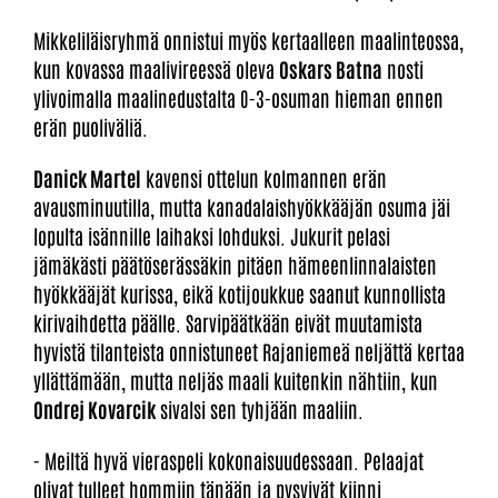
Mikkeliläisryhmä onnistui myös kertaalleen maalinteossa,
kun kovassa maalivireessä oleva
Oskars Batna
nosti
ylivoimalla maalinedustalta 0-3-osuman hieman ennen
erän puoliväliä.
Danick Martel
kavensi ottelun kolmannen erän
avausminuutilla, mutta kanadalaishyökkääjän osuma jäi
lopulta isännille laihaksi lohduksi. Jukurit pelasi
jämäkästi päätöserässäkin pitäen hämeenlinnalaisten
hyökkääjät kurissa, eikä kotijoukkue saanut kunnollista
kirivaihdetta päälle. Sarvipäätkään eivät muutamista
hyvistä tilanteista onnistuneet Rajaniemeä neljättä kertaa
yllättämään, mutta neljäs maali kuitenkin nähtiin, kun
Ondrej Kovarcik
sivalsi sen tyhjään maaliin.
- Meiltä hyvä vieraspeli kokonaisuudessaan. Pelaajat
olivat tulleet hommiin tänään ja pysyivät kiinni