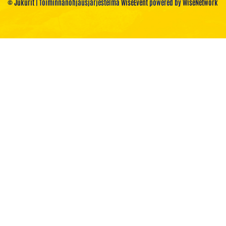
© Jukurit
| Toiminnanohjausjärjestelmä
WiseEvent
powered by
WiseNetwork