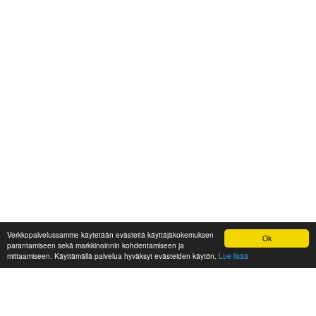
Verkkopalvelussamme käytetään evästeitä käyttäjäkokemuksen
Ok
parantamiseen sekä markkinoinnin kohdentamiseen ja
mittaamiseen. Käyttämällä palvelua hyväksyt evästeiden käytön.
Lue lisää