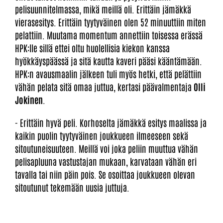
pelisuunnitelmassa, mikä meillä oli. Erittäin jämäkkä
vierasesitys. Erittäin tyytyväinen olen 52 minuuttiin miten
pelattiin. Muutama momentum annettiin toisessa erässä
HPK:lle sillä ettei oltu huolellisia kiekon kanssa
hyökkäyspäässä ja sitä kautta kaveri pääsi kääntämään.
HPK:n avausmaalin jälkeen tuli myös hetki, että pelättiin
vähän pelata sitä omaa juttua, kertasi päävalmentaja
Olli
Jokinen
.
- Erittäin hyvä peli. Korhoselta jämäkkä esitys maalissa ja
kaikin puolin tyytyväinen joukkueen ilmeeseen sekä
sitoutuneisuuteen. Meillä voi joka peliin muuttua vähän
pelisapluuna vastustajan mukaan, karvataan vähän eri
tavalla tai niin päin pois. Se osoittaa joukkueen olevan
sitoutunut tekemään uusia juttuja.