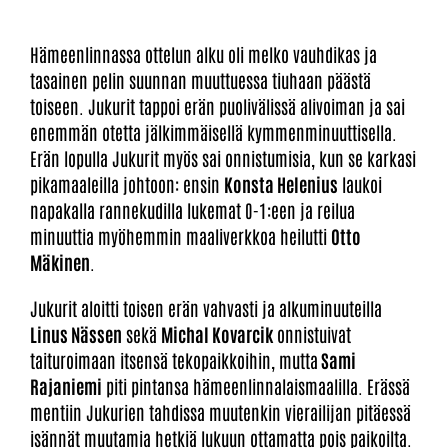
Hämeenlinnassa ottelun alku oli melko vauhdikas ja
tasainen pelin suunnan muuttuessa tiuhaan päästä
toiseen. Jukurit tappoi erän puolivälissä alivoiman ja sai
enemmän otetta jälkimmäisellä kymmenminuuttisella.
Erän lopulla Jukurit myös sai onnistumisia, kun se karkasi
pikamaaleilla johtoon: ensin
Konsta Helenius
laukoi
napakalla rannekudilla lukemat 0-1:een ja reilua
minuuttia myöhemmin maaliverkkoa heilutti
Otto
Mäkinen
.
Jukurit aloitti toisen erän vahvasti ja alkuminuuteilla
Linus Nässen
sekä
Michal Kovarcik
onnistuivat
taituroimaan itsensä tekopaikkoihin, mutta
Sami
Rajaniemi
piti pintansa hämeenlinnalaismaalilla. Erässä
mentiin Jukurien tahdissa muutenkin vierailijan pitäessä
isännät muutamia hetkiä lukuun ottamatta pois paikoilta.