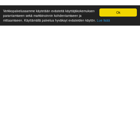
Verkkopalvelussamme käytetään evästeitä käyttäjäkokemuksen
Ok
parantamiseen sekä markkinoinnin kohdentamiseen ja
mittaamiseen. Käyttämällä palvelua hyväksyt evästeiden käytön.
Lue lisää