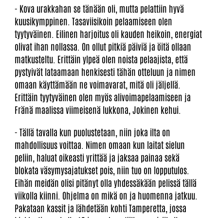
- Kova urakkahan se tänään oli, mutta pelattiin hyvä
kuusikymppinen. Tasaviisikoin pelaamiseen olen
tyytyväinen. Eilinen harjoitus oli kauden heikoin, energiat
olivat ihan nollassa. On ollut pitkiä päiviä ja öitä ollaan
matkusteltu. Erittäin ylpeä olen noista pelaajista, että
pystyivät lataamaan henkisesti tähän otteluun ja nimen
omaan käyttämään ne voimavarat, mitä oli jäljellä.
Erittäin tyytyväinen olen myös alivoimapelaamiseen ja
Fränä maalissa viimeisenä lukkona, Jokinen kehui.
- Tällä tavalla kun puolustetaan, niin joka ilta on
mahdollisuus voittaa. Nimen omaan kun laitat sielun
peliin, haluat oikeasti yrittää ja jaksaa painaa sekä
blokata väsymysajatukset pois, niin tuo on lopputulos.
Eihän meidän olisi pitänyt olla yhdessäkään pelissä tällä
viikolla kiinni. Ohjelma on mikä on ja huomenna jatkuu.
Pakataan kassit ja lähdetään kohti Tamperetta, jossa