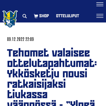
Navi
OTTELULIPUT
Navi
09.12.2022 22:09
Tehomet valaisee
ottelutapahtumat:
Ykkösketju nousi
ratkaisijaksi
tiukassa
väännössä - "Ylpeä