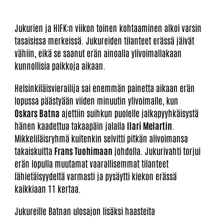
Jukurien ja HIFK:n viikon toinen kohtaaminen alkoi varsin
tasaisissa merkeissä. Jukureiden tilanteet erässä jäivät
vähiin, eikä se saanut erän ainoalla ylivoimallakaan
kunnollisia paikkoja aikaan.
Helsinkiläisvierailija sai enemmän painetta aikaan erän
lopussa päästyään viiden minuutin ylivoimalle, kun
Oskars Batna
ajettiin suihkun puolelle jalkapyyhkäisystä
hänen kaadettua takaapäin jalalla
Ilari Melartin
.
Mikkeliläisryhmä kuitenkin selvitti pitkän alivoimansa
takaiskuitta
Frans Tuohimaan
johdolla. Jukurivahti torjui
erän lopulla muutamat vaarallisemmat tilanteet
lähietäisyydeltä varmasti ja pysäytti kiekon erässä
kaikkiaan 11 kertaa.
Jukureille Batnan ulosajon lisäksi haasteita