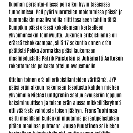
Ikioman perjantai-illassa peli alkoi hyvin tasaisissa
tunnelmissa. Peli pyöri vuorotellen molemmissa päissä ja
kummallakin maalivahdilla riitti tasaiseen tahtiin töitä.
Kumpikin pääsi erässä kokeilemaan kertaalleen
ylivoimansakin toimivuutta. Jukurien erikoistilanne oli
erässä tehokkaampaa, sillä 17 sekuntia ennen erän
päätöstä
Pekka Jormakka
pääsi laukomaan
maalinedustalta
Patrik Puistolan
ja
Juhamatti Aaltosen
rakentamasta paikasta ottelun avausmaalin.
Ottelun toinen erä oli erikoistilanteiden värittämä. JYP
pääsi erän alkuun hakemaan tasoitusta kahden miehen
ylivoimalla
Niclas Lundgrenin
saatua avauserän loppuun
kaksiminuuttisen ja toisen erän alussa mikkeliläisryhmä
otti väärästä vaihdosta toisen jäähyn.
Frans Tuohimaa
esitti maalillaan kuitenkin muutamia paraatipelastuksia
pitäen maalinsa puhtaana.
Juuso Puustinen
sai kiekon