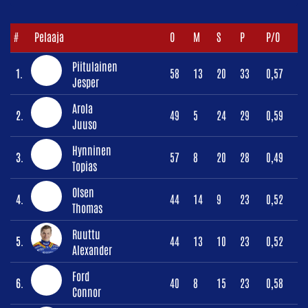
#
Pelaaja
O
M
S
P
P/O
Piitulainen
1.
58
13
20
33
0,57
Jesper
Arola
2.
49
5
24
29
0,59
Juuso
Hynninen
3.
57
8
20
28
0,49
Topias
Olsen
4.
44
14
9
23
0,52
Thomas
Ruuttu
5.
44
13
10
23
0,52
Alexander
Ford
6.
40
8
15
23
0,58
Connor