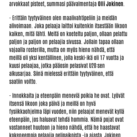
arvokkaat pisteet, summasi päävalmentaja
Olli Jokinen
.
- Erittäin tyytyväinen olen maalivahtipeliin ja meidän
alivoimaan. Joka pelaaja laittoi kuitenkin itsestään likoon
kaiken, mitä lähti. Meitä on koeteltu paljon, ollaan pelattu
paljon ja paljon on pelaajia sivussa. Jollain tapaa ollaan
vajaalla rosterilla, mutta on myös hieno nähdä, että
meillä oli yksi kentällinen, jolla keski-ikä oli 17 vuotta ja
kuusi pelaajaa, jotka pääosin pelasivat U20:sen
alkusarjaa. Siinä mielessä erittäin tyytyväinen, että
saatiin voitto.
- Innokkaita ja eteenpäin meneviä poikia he ovat. Lyövät
itsensä likoon joka päivä ja meillä on hyvä
fysiikkaohjelma läpi vuoden, niin pelaajat menevät kyllä
eteenpäin, jos haluavat tehdä hommia. Nämä pojat ovat
vastanneet huutoon ja hieno nähdä, että he haastavat
kokeneempia pelaajia pelipaikoista -ja ajasta, Jokinen