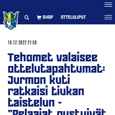
Navi
OTTELULIPUT
Navi
16.12.2022 21:59
Tehomet valaisee
ottelutapahtumat:
Jurmon kuti
ratkaisi tiukan
taistelun -
"Pelaajat pystyivät