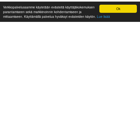
Verkkopalvelussamme käytetään evästeitä käyttäjäkokemuksen
Ok
parantamiseen sekä markkinoinnin kohdentamiseen ja
mittaamiseen. Käyttämällä palvelua hyväksyt evästeiden käytön.
Lue lisää