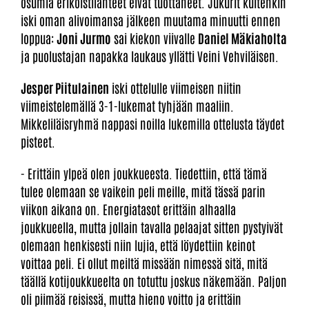
osumia erikoistilanteet eivät tuottaneet. Jukurit kuitenkin
iski oman alivoimansa jälkeen muutama minuutti ennen
loppua:
Joni Jurmo
sai kiekon viivalle
Daniel Mäkiaholta
ja puolustajan napakka laukaus yllätti Veini Vehviläisen.
Jesper Piitulainen
iski ottelulle viimeisen niitin
viimeistelemällä 3-1-lukemat tyhjään maaliin.
Mikkeliläisryhmä nappasi noilla lukemilla ottelusta täydet
pisteet.
- Erittäin ylpeä olen joukkueesta. Tiedettiin, että tämä
tulee olemaan se vaikein peli meille, mitä tässä parin
viikon aikana on. Energiatasot erittäin alhaalla
joukkueella, mutta jollain tavalla pelaajat sitten pystyivät
olemaan henkisesti niin lujia, että löydettiin keinot
voittaa peli. Ei ollut meiltä missään nimessä sitä, mitä
täällä kotijoukkueelta on totuttu joskus näkemään. Paljon
oli piimää reisissä, mutta hieno voitto ja erittäin