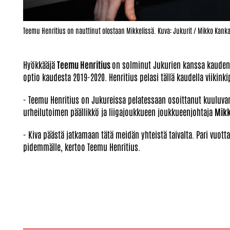
Teemu Henritius on nauttinut olostaan Mikkelissä. Kuva: Jukurit / Mikko Kank
Hyökkääjä
Teemu Henritius
on solminut Jukurien kanssa kauden
optio kaudesta 2019-2020. Henritius pelasi tällä kaudella viikink
- Teemu Henritius on Jukureissa pelatessaan osoittanut kuuluva
urheilutoimen päällikkö ja liigajoukkueen joukkueenjohtaja
Mikk
- Kiva päästä jatkamaan tätä meidän yhteistä taivalta. Pari vuotta
pidemmälle, kertoo Teemu Henritius.