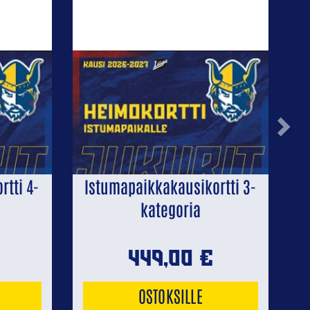
Next
tti 4-
Istumapaikkakausikortti 3-
kategoria
449,00
€
OSTOKSILLE