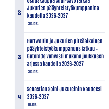
Osuuskauppa Suur-Savo jatkaa
Jukurien pääyhteistyökumppanina
kaudella 2026–2027
30.06.
Hartwallin ja Jukurien pitkäaikainen
pääyhteistyökumppanuus jatkuu –
Gatorade vahvasti mukana joukkueen
arjessa kaudella 2026–2027
26.06.
Sebastian Soini Jukureihin kaudeksi
2026–2027
18.06.