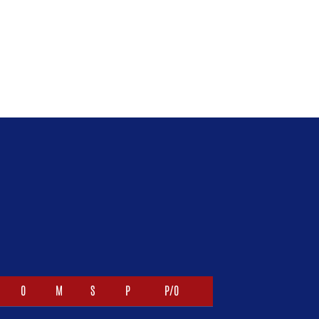
O
M
S
P
P/O