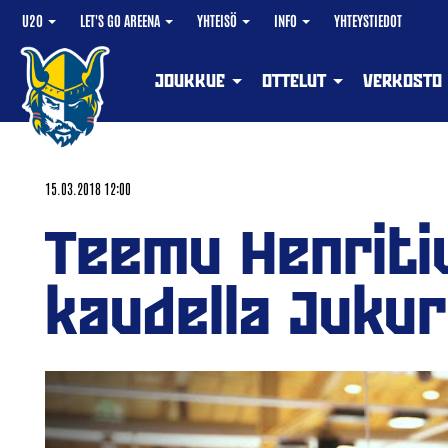
U20
LET'S GO AREENA
YHTEISÖ
INFO
YHTEYSTIEDOT
JOUKKUE
OTTELUT
VERKOSTO
15.03.2018 12:00
Teemu Henritiu
kaudella Jukur