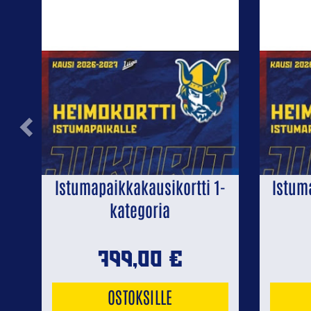
Previous
Istumapaikkakausikortti 1-
Istum
kategoria
799,00
€
OSTOKSILLE