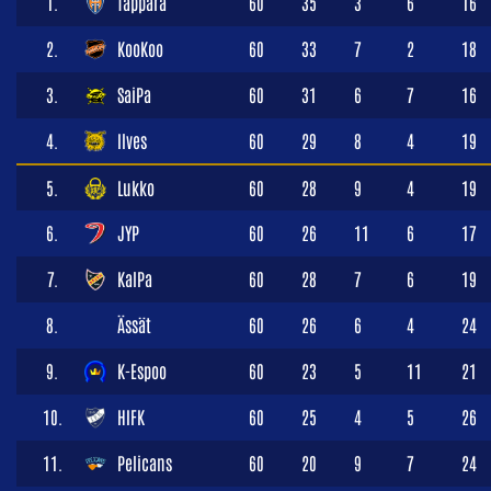
1.
Tappara
60
35
3
6
16
2.
KooKoo
60
33
7
2
18
3.
SaiPa
60
31
6
7
16
4.
Ilves
60
29
8
4
19
5.
Lukko
60
28
9
4
19
6.
JYP
60
26
11
6
17
7.
KalPa
60
28
7
6
19
8.
Ässät
60
26
6
4
24
9.
K-Espoo
60
23
5
11
21
10.
HIFK
60
25
4
5
26
11.
Pelicans
60
20
9
7
24