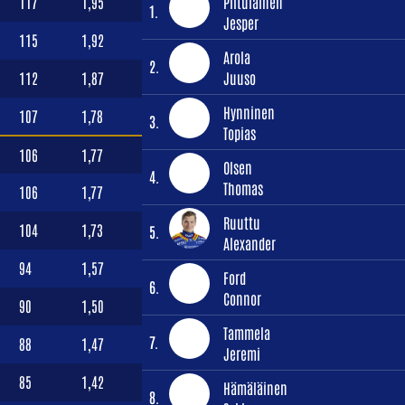
117
1,95
Piitulainen
1.
Jesper
115
1,92
Arola
2.
112
1,87
Juuso
Hynninen
107
1,78
3.
Topias
106
1,77
Olsen
4.
Thomas
106
1,77
Ruuttu
104
1,73
5.
Alexander
94
1,57
Ford
6.
Connor
90
1,50
Tammela
7.
88
1,47
Jeremi
85
1,42
Hämäläinen
8.