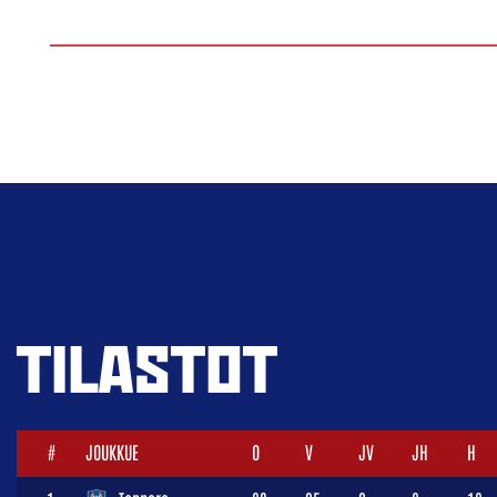
TILASTOT
#
JOUKKUE
O
V
JV
JH
H