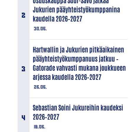
Osuuskauppa Suur-Savo jatkaa
Jukurien pääyhteistyökumppanina
kaudella 2026–2027
30.06.
Hartwallin ja Jukurien pitkäaikainen
pääyhteistyökumppanuus jatkuu –
Gatorade vahvasti mukana joukkueen
arjessa kaudella 2026–2027
26.06.
Sebastian Soini Jukureihin kaudeksi
2026–2027
18.06.