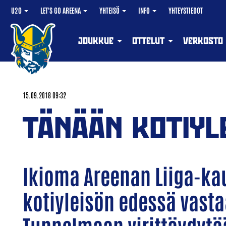
U20
LET'S GO AREENA
YHTEISÖ
INFO
YHTEYSTIEDOT
JOUKKUE
OTTELUT
VERKOSTO
15.09.2018 09:32
TÄNÄÄN KOTIYL
Ikioma Areenan Liiga-kau
kotiyleisön edessä vastaa
Tunnelmaan virittäydytää