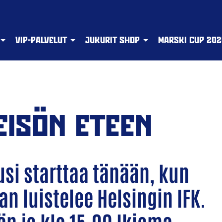
VIP-PALVELUT
JUKURIT SHOP
MARSKI CUP 202
EISÖN ETEEN
si starttaa tänään, kun
n luistelee Helsingin IFK.
n jo klo 15.00 Ikioma