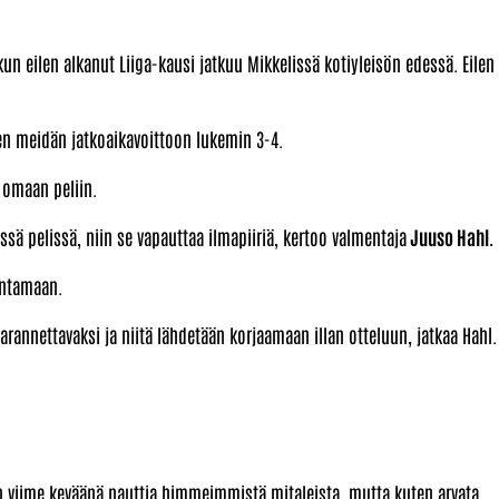
 eilen alkanut Liiga-kausi jatkuu Mikkelissä kotiyleisön edessä. Eilen
een meidän jatkoaikavoittoon lukemin 3-4.
a omaan peliin.
ssä pelissä, niin se vapauttaa ilmapiiriä, kertoo valmentaja
Juuso Hahl.
rantamaan.
parannettavaksi ja niitä lähdetään korjaamaan illan otteluun, jatkaa Hahl.
in viime keväänä nauttia himmeimmistä mitaleista, mutta kuten arvata