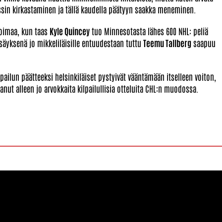
onssin kirkastaminen ja tällä kaudella päätyyn saakka meneminen.
voimaa, kun taas
Kyle Quincey
tuo Minnesotasta lähes 600 NHL: peliä
äyksenä jo mikkeliläisille entuudestaan tuttu
Teemu Tallberg
saapuu
pailun päätteeksi helsinkiläiset pystyivät vääntämään itselleen voiton,
nut alleen jo arvokkaita kilpailullisia otteluita CHL:n muodossa.