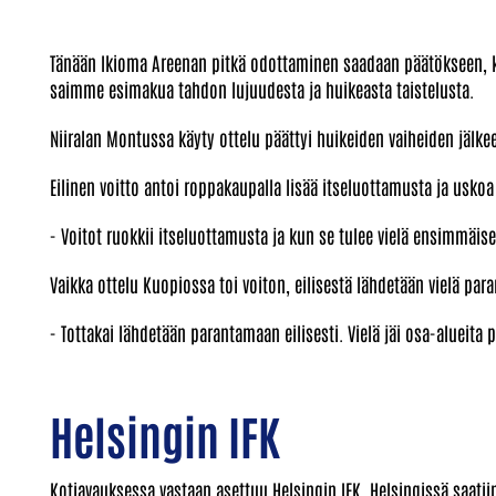
Tänään Ikioma Areenan pitkä odottaminen saadaan päätökseen, kun
saimme esimakua tahdon lujuudesta ja huikeasta taistelusta.
Niiralan Montussa käyty ottelu päättyi huikeiden vaiheiden jälk
Eilinen voitto antoi roppakaupalla lisää itseluottamusta ja usko
- Voitot ruokkii itseluottamusta ja kun se tulee vielä ensimmäise
Vaikka ottelu Kuopiossa toi voiton, eilisestä lähdetään vielä pa
- Tottakai lähdetään parantamaan eilisesti. Vielä jäi osa-alueita 
Helsingin IFK
Kotiavauksessa vastaan asettuu Helsingin IFK. Helsingissä saati