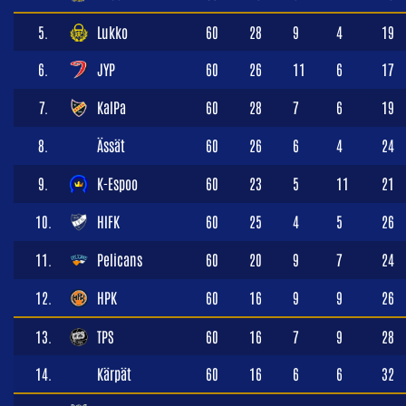
5.
Lukko
60
28
9
4
19
6.
JYP
60
26
11
6
17
7.
KalPa
60
28
7
6
19
8.
Ässät
60
26
6
4
24
9.
K-Espoo
60
23
5
11
21
10.
HIFK
60
25
4
5
26
11.
Pelicans
60
20
9
7
24
12.
HPK
60
16
9
9
26
13.
TPS
60
16
7
9
28
14.
Kärpät
60
16
6
6
32