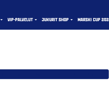
VIP-PALVELUT
JUKURIT SHOP
MARSKI CUP 202
H
TM
PM
LP
P
P/O