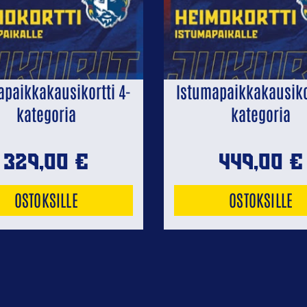
apaikkakausikortti 4-
Istumapaikkakausikor
kategoria
kategoria
329,00
€
449,00
€
OSTOKSILLE
OSTOKSILLE