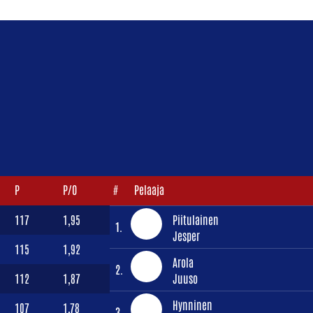
P
P/O
#
Pelaaja
117
1,95
Piitulainen
1.
Jesper
115
1,92
Arola
2.
112
1,87
Juuso
Hynninen
107
1,78
3.