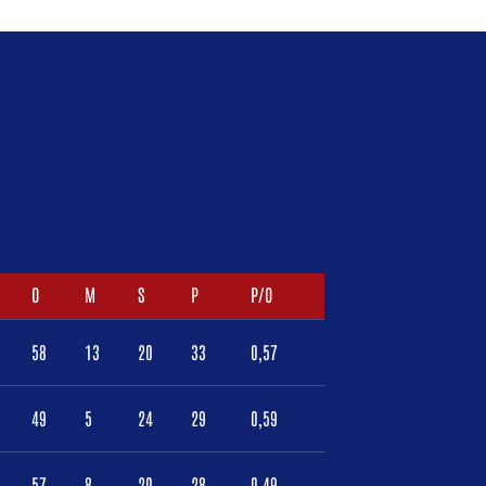
O
M
S
P
P/O
58
13
20
33
0,57
49
5
24
29
0,59
57
8
20
28
0,49