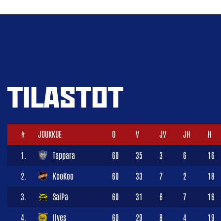
TILASTOT
#
JOUKKUE
O
V
JV
JH
H
1.
Tappara
60
35
3
6
16
2.
KooKoo
60
33
7
2
18
3.
SaiPa
60
31
6
7
16
4.
Ilves
60
29
8
4
19