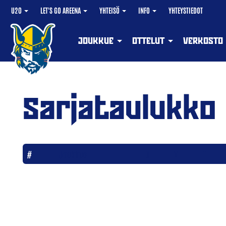
U20
LET'S GO AREENA
YHTEISÖ
INFO
YHTEYSTIEDOT
JOUKKUE
OTTELUT
VERKOSTO
Sarjataulukko
#
Joukkue
O
V
T