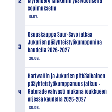
Myrenberg Mikkeliin yksivuotisella
sopimuksella
10.07.
Osuuskauppa Suur-Savo jatkaa
Jukurien pääyhteistyökumppanina
kaudella 2026–2027
30.06.
Hartwallin ja Jukurien pitkäaikainen
pääyhteistyökumppanuus jatkuu –
Gatorade vahvasti mukana joukkueen
arjessa kaudella 2026–2027
26.06.