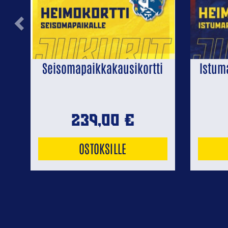
Previous
Seisomapaikkakausikortti
Istum
239,00
€
OSTOKSILLE