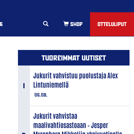
6
OTTELULIPUT
TUOREIMMAT UUTISET
Jukurit vahvistuu puolustaja Alex
Lintuniemellä
06.08.
Jukurit vahvistaa
maalivahtiosastoaan – Jesper