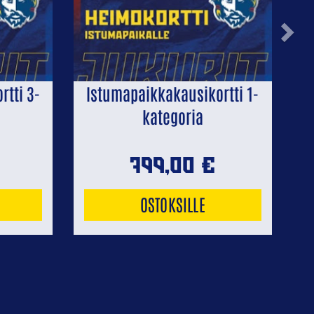
Next
tti 3-
Istumapaikkakausikortti 1-
kategoria
799,00
€
OSTOKSILLE