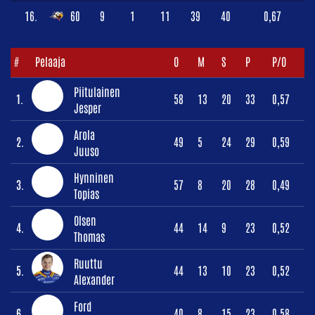
16.
60
9
1
11
39
40
0,67
#
Pelaaja
O
M
S
P
P/O
Piitulainen
1.
58
13
20
33
0,57
Jesper
Arola
2.
49
5
24
29
0,59
Juuso
Hynninen
3.
57
8
20
28
0,49
Topias
Olsen
4.
44
14
9
23
0,52
Thomas
Ruuttu
5.
44
13
10
23
0,52
Alexander
Ford
6.
40
8
15
23
0,58