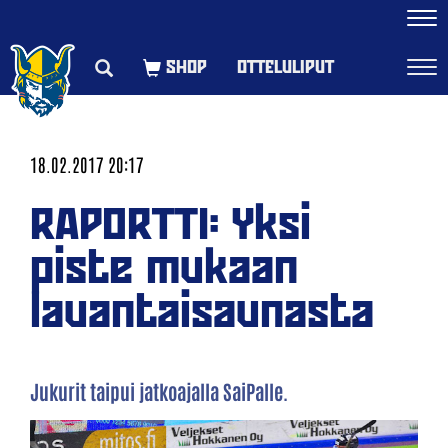
Navi
OTTELULIPUT
Navi
18.02.2017 20:17
RAPORTTI: Yksi
piste mukaan
lauantaisaunasta
Jukurit taipui jatkoajalla SaiPalle.