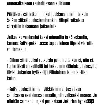
ennenaikaiseen rauhoittavaan suihkuun.
Päätöserässä jatkui niin kotijoukkueen hallinta kuin
SaiPan sitkeä puolustaminenkin. Niinpä ratkaisua
siirryttiin hakemaan jatkoajalla.
Jatkoaika vanhentui kaksi minuuttia ja 45 sekuntia,
kunnes SaiPa-pakki
Lasse Lappalainen
liipaisi vieraille
voittomaalin.
- Olihan siinä paikat ratkaista peli, mutta kun ei, niin ei.
Turha tässä on selitellä tai hakea minkäänlaisia tekosyitä,
tiivisti Jukurien hyökkääjä Piitulainen lauantai-illan
kulun.
- SaiPa puolusti ja me hyökkäsimme. Jos et saa
sellaisessa asetelmassa maalia, niin vaikeaksi menee. Ja
niinhän se meni, linjasi puolestaan Jukurien hyökkääjä