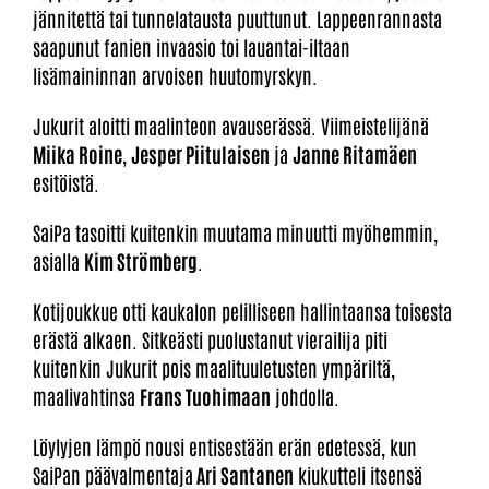
jännitettä tai tunnelatausta puuttunut. Lappeenrannasta
saapunut fanien invaasio toi lauantai-iltaan
lisämaininnan arvoisen huutomyrskyn.
Jukurit aloitti maalinteon avauserässä. Viimeistelijänä
Miika Roine
,
Jesper Piitulaisen
ja
Janne Ritamäen
esitöistä.
SaiPa tasoitti kuitenkin muutama minuutti myöhemmin,
asialla
Kim Strömberg
.
Kotijoukkue otti kaukalon pelilliseen hallintaansa toisesta
erästä alkaen. Sitkeästi puolustanut vierailija piti
kuitenkin Jukurit pois maalituuletusten ympäriltä,
maalivahtinsa
Frans Tuohimaan
johdolla.
Löylyjen lämpö nousi entisestään erän edetessä, kun
SaiPan päävalmentaja
Ari Santanen
kiukutteli itsensä