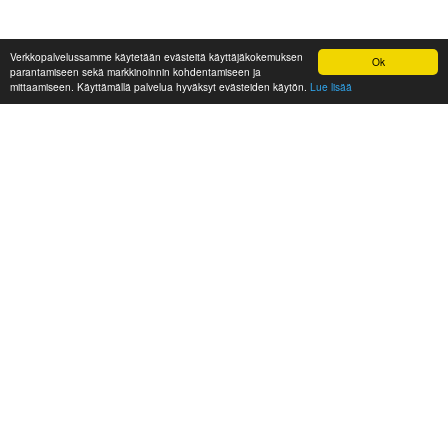
Verkkopalvelussamme käytetään evästeitä käyttäjäkokemuksen
Ok
parantamiseen sekä markkinoinnin kohdentamiseen ja
mittaamiseen. Käyttämällä palvelua hyväksyt evästeiden käytön.
Lue lisää