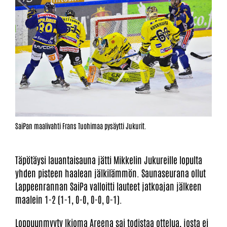
SaiPan maalivahti Frans Tuohimaa pysäytti Jukurit.
Täpötäysi lauantaisauna jätti Mikkelin Jukureille lopulta
yhden pisteen haalean jälkilämmön. Saunaseurana ollut
Lappeenrannan SaiPa valloitti lauteet jatkoajan jälkeen
maalein 1-2 (1-1, 0-0, 0-0, 0-1).
Loppuunmyyty Ikioma Areena sai todistaa ottelua, josta ei