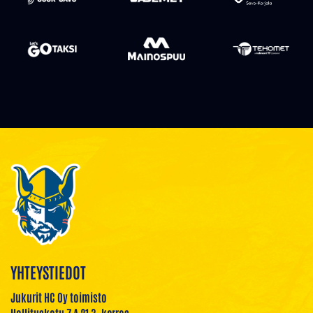
YHTEYSTIEDOT
Jukurit HC Oy toimisto
Hallituskatu 7 A 21 3. kerros