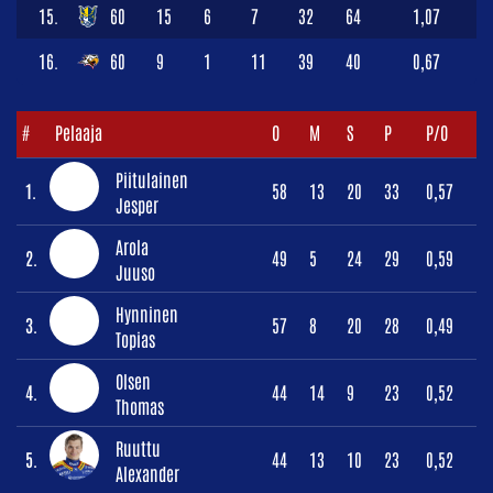
15.
60
15
6
7
32
64
1,07
16.
60
9
1
11
39
40
0,67
#
Pelaaja
O
M
S
P
P/O
Piitulainen
1.
58
13
20
33
0,57
Jesper
Arola
2.
49
5
24
29
0,59
Juuso
Hynninen
3.
57
8
20
28
0,49
Topias
Olsen
4.
44
14
9
23
0,52
Thomas
Ruuttu
5.
44
13
10
23
0,52
Alexander