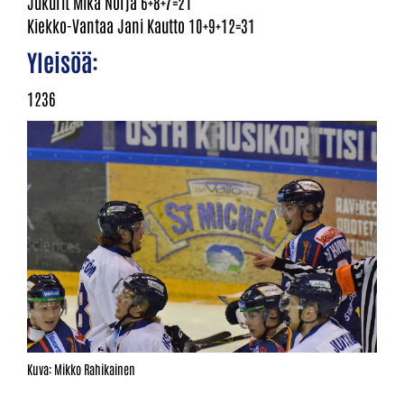
Jukurit Mika Norja 6+8+7=21
Kiekko-Vantaa Jani Kautto 10+9+12=31
Yleisöä:
1236
Kuva: Mikko Rahikainen