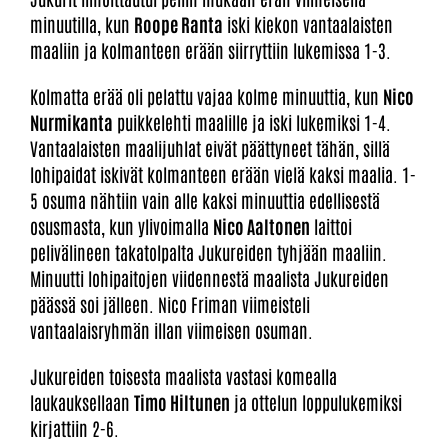
minuutilla, kun
Roope Ranta
iski kiekon vantaalaisten
maaliin ja kolmanteen erään siirryttiin lukemissa 1-3.
Kolmatta erää oli pelattu vajaa kolme minuuttia, kun
Nico
Nurmikanta
puikkelehti maalille ja iski lukemiksi 1-4.
Vantaalaisten maalijuhlat eivät päättyneet tähän, sillä
lohipaidat iskivät kolmanteen erään vielä kaksi maalia. 1-
5 osuma nähtiin vain alle kaksi minuuttia edellisestä
osusmasta, kun ylivoimalla
Nico Aaltonen
laittoi
pelivälineen takatolpalta Jukureiden tyhjään maaliin.
Minuutti lohipaitojen viidennestä maalista Jukureiden
päässä soi jälleen. Nico Friman viimeisteli
vantaalaisryhmän illan viimeisen osuman.
Jukureiden toisesta maalista vastasi komealla
laukauksellaan
Timo Hiltunen
ja ottelun loppulukemiksi
kirjattiin 2-6.