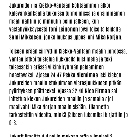
Jukureiden ja Kiekko-Vantaan kohtaaminen alkoi
Kalevankankaalla tiukoissa tunnelmissa ja ensimmäinen
maali nähtiin jo minuutin pelin jälkeen, kun
vastahyökkäysestä
Toni Leinonen
löysi toiselta laidalta
Sami Mikkosen
, jonka laukaus upposi ohi
Mika Norjan
.
Toiseen erään siirryttiin Kiekko-Vantaan maalin johdossa.
Vantaa jatkoi taistelua liukkaalla luistimella ja teki
toisessakin erässä viikinkiryhmän pelaaminen
haastavaksi. Ajassa 24.47
Pekka Niemimaa
iski kiekon
Jukureiden maalin etukulmaan vierasjoukkueen pitkän
pyörityksen päätteeksi. Ajassa 32.40
Nico Firman
sai
laitettua kiekon Jukureiden maaliin ja samalla ajoi
maalivahti Mika Norjan maalin sisään. Tilannetta
tarkasteltiin videolta, minkä jälkeen lukemiksi kirjattiin jo
0-3.
Jukurit ilmoittautui peliin mukaan erän viimeisellä