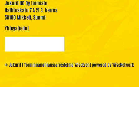
Jukurit HC Oy toimisto
Hallituskatu 7 A 21 3. kerros
50100 Mikkeli, Suomi
Yhteystiedot
© Jukurit
| Toiminnanohjausjärjestelmä
WiseEvent
powered by
WiseNetwork