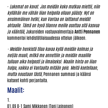
-
Lukemat on kovat. Jos meidän koko matkaa miettii, niin
kyllähän me vähän liian helpolla ollaan päästy. Nyt on
ensimmäinen hetki, kun Vantaa on laittanut meidät
ahtaalle. Tämä on hyvä tilanne meille osottaa sitä kasvua
ja vääntöä,
Jukureiden vastuuvalmentaja
Antti Pennanen
kommentoi lehdistötilaisuudessa ottelun jälkeen.
- Meidän henkistä tilaa kuvaa kyllä meidän kolmas ja
neljäs maali, mitkä me annettiin ja meidän maalille
tullaan aika helposti ja ilmaiseksi. Maalin hinta on liian
halpa, vaikka ei Vantaalta mitään pois. Meitä koetellaan,
mutta noustaan tästä
, Pennanen summasi ja käänsi
katseet kohti perjantaita.
Maalit:
1.
01.09 0-1 Sami Mikkonen (Toni Leinonen)