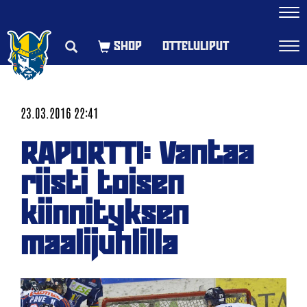
Navi
OTTELULIPUT
Navi
23.03.2016 22:41
RAPORTTI: Vantaa
riisti toisen
kiinnityksen
maalijuhlilla