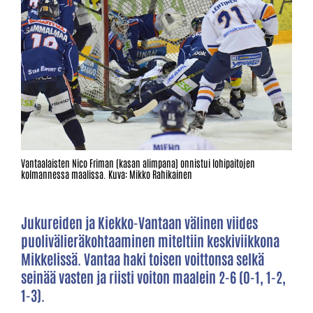
Vantaalaisten Nico Friman (kasan alimpana) onnistui lohipaitojen
kolmannessa maalissa. Kuva: Mikko Rahikainen
Jukureiden ja Kiekko-Vantaan välinen viides
puolivälieräkohtaaminen miteltiin keskiviikkona
Mikkelissä. Vantaa haki toisen voittonsa selkä
seinää vasten ja riisti voiton maalein 2-6 (0-1, 1-2,
1-3).