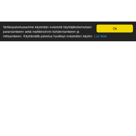
Verkkopalvelussamme käytetään evästeitä käyttäjäkokemuksen
Ok
parantamiseen sekä markkinoinnin kohdentamiseen ja
mittaamiseen. Käyttämällä palvelua hyväksyt evästeiden käytön.
Lue lisää