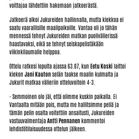
voittajaa lähdettiin hakemaan jatkoerästä.
Jatkoerä alkoi Jukureiden hallinnalla, mutta kiekkoa ei
saatu vaarallisille maalipaikoille. Vantaa oli jo tähän
mennessä tehnyt Jukureiden matkan puolivälierissä
haastavaksi, eikä se tehnyt seiskapelistäkään
viikinkilaumalle helppoa.
Ottelu ratkesi lopulta ajassa 63.07, kun
Eetu Koski
laittoi
kiekon
Jani Kauton
selän taakse maalin kulmalta ja
Jukurit matkaa välieriin otteluvoitoin 4-3.
- Semmoinen olo jäi, että olimme kuskin paikalla. Ei
Vantaalta mitään pois, mutta me hallitsimme peliä ja
tämän pelin osalta voitettiin ansaitusti, Jukureiden
vastuuvalmentaja
Antti Pennanen
kommentoi
lehdistötilaisuudessa ottelun jälkeen.