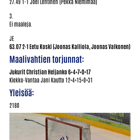
27.49 1-1 Joel Lehtinen (Pekka Niemimaa)
3.
Ei maaleja.
JE
63.07 2-1 Eetu Koski (Joonas Kalliola, Joonas Valkonen)
Maalivahtien torjunnat:
Jukurit Christian Heljanko 6+4+7+0=17
Kiekko-Vantaa Jani Kautto 12+4+15+0=31
Yleisöä:
2180