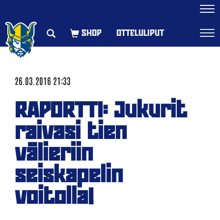
Navi
OTTELULIPUT
Navi
26.03.2016 21:33
RAPORTTI: Jukurit
raivasi tien
välieriin
seiskapelin
voitolla!