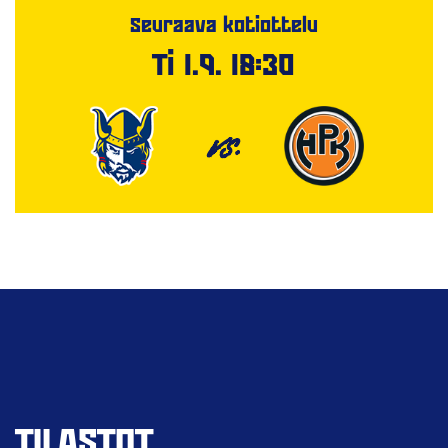
Seuraava kotiottelu
Ti 1.9. 18:30
VS.
TILASTOT