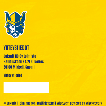
YHTEYSTIEDOT
Jukurit HC Oy toimisto
Hallituskatu 7 A 21 3. kerros
50100 Mikkeli, Suomi
Yhteystiedot
© Jukurit
| Toiminnanohjausjärjestelmä
WiseEvent
powered by
WiseNetwork