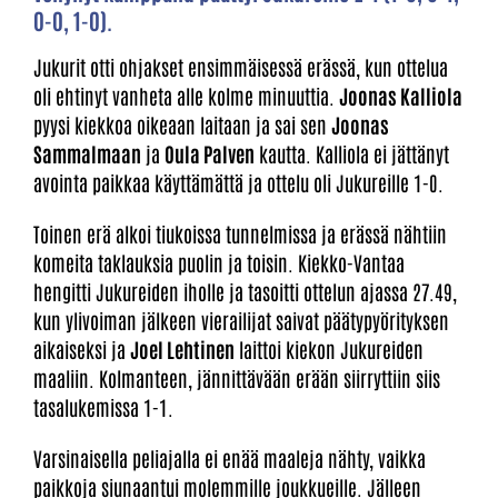
0-0, 1-0).
Jukurit otti ohjakset ensimmäisessä erässä, kun ottelua
oli ehtinyt vanheta alle kolme minuuttia.
Joonas Kalliola
pyysi kiekkoa oikeaan laitaan ja sai sen
Joonas
Sammalmaan
ja
Oula Palven
kautta. Kalliola ei jättänyt
avointa paikkaa käyttämättä ja ottelu oli Jukureille 1-0.
Toinen erä alkoi tiukoissa tunnelmissa ja erässä nähtiin
komeita taklauksia puolin ja toisin. Kiekko-Vantaa
hengitti Jukureiden iholle ja tasoitti ottelun ajassa 27.49,
kun ylivoiman jälkeen vierailijat saivat päätypyörityksen
aikaiseksi ja
Joel Lehtinen
laittoi kiekon Jukureiden
maaliin. Kolmanteen, jännittävään erään siirryttiin siis
tasalukemissa 1-1.
Varsinaisella peliajalla ei enää maaleja nähty, vaikka
paikkoja siunaantui molemmille joukkueille. Jälleen