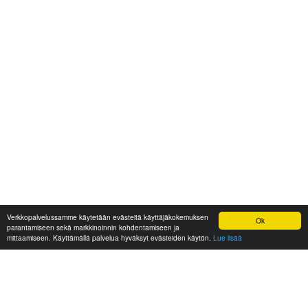
Verkkopalvelussamme käytetään evästeitä käyttäjäkokemuksen
Ok
parantamiseen sekä markkinoinnin kohdentamiseen ja
mittaamiseen. Käyttämällä palvelua hyväksyt evästeiden käytön.
Lue lisää