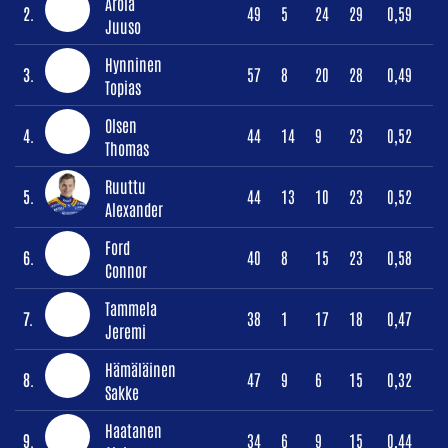
Arola
2.
49
5
24
29
0,59
Juuso
Hynninen
3.
57
8
20
28
0,49
Topias
Olsen
4.
44
14
9
23
0,52
Thomas
Ruuttu
5.
44
13
10
23
0,52
Alexander
Ford
6.
40
8
15
23
0,58
Connor
Tammela
7.
38
1
17
18
0,47
Jeremi
Hämäläinen
8.
47
9
6
15
0,32
Sakke
Haatanen
9.
34
6
9
15
0,44