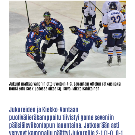
Jukurit matkaa välieriin otteluvoitoin 4-3. Lauantain ottelun ratkaisijaksi
nousi Eetu Koski (edessä oikealla). Kuva: Mikko Rahikainen
Jukureiden ja Kiekko-Vantaan
puolivälieräkamppailu tiivistyi game seveniin
pääsiäisviikonlopun lauantaina. Jatkoerään asti
venynyt kamppailu päättyi Jukureille 2-1 (1-0, 0-1,