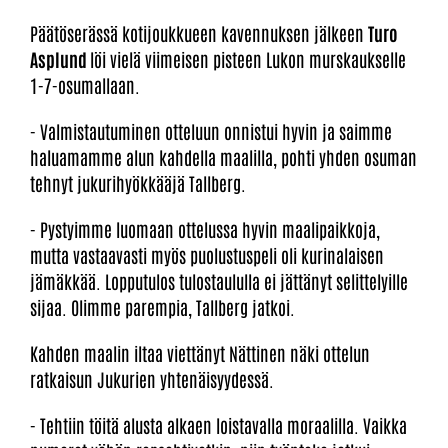
Päätöserässä kotijoukkueen kavennuksen jälkeen
Turo
Asplund
löi vielä viimeisen pisteen Lukon murskaukselle
1-7-osumallaan.
- Valmistautuminen otteluun onnistui hyvin ja saimme
haluamamme alun kahdella maalilla, pohti yhden osuman
tehnyt jukurihyökkääjä Tallberg.
- Pystyimme luomaan ottelussa hyvin maalipaikkoja,
mutta vastaavasti myös puolustuspeli oli kurinalaisen
jämäkkää. Lopputulos tulostaululla ei jättänyt selittelyille
sijaa. Olimme parempia, Tallberg jatkoi.
Kahden maalin iltaa viettänyt Nättinen näki ottelun
ratkaisun Jukurien yhtenäisyydessä.
- Tehtiin töitä alusta alkaen loistavalla moraalilla. Vaikka