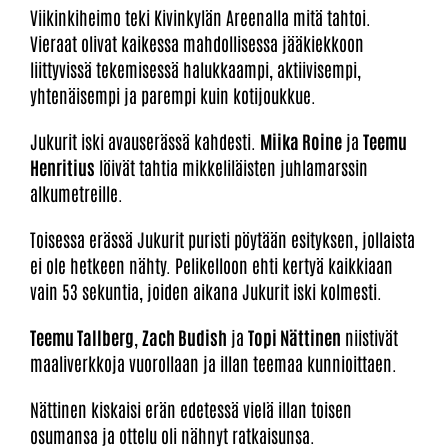
Viikinkiheimo teki Kivinkylän Areenalla mitä tahtoi.
Vieraat olivat kaikessa mahdollisessa jääkiekkoon
liittyvissä tekemisessä halukkaampi, aktiivisempi,
yhtenäisempi ja parempi kuin kotijoukkue.
Jukurit iski avauserässä kahdesti.
Miika Roine
ja
Teemu
Henritius
löivät tahtia mikkeliläisten juhlamarssin
alkumetreille.
Toisessa erässä Jukurit puristi pöytään esityksen, jollaista
ei ole hetkeen nähty. Pelikelloon ehti kertyä kaikkiaan
vain 53 sekuntia, joiden aikana Jukurit iski kolmesti.
Teemu Tallberg
,
Zach Budish
ja
Topi Nättinen
niistivät
maaliverkkoja vuorollaan ja illan teemaa kunnioittaen.
Nättinen kiskaisi erän edetessä vielä illan toisen
osumansa ja ottelu oli nähnyt ratkaisunsa.