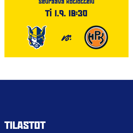
Seuraava kotiottelu
Ti 1.9. 18:30
VS.
TILASTOT