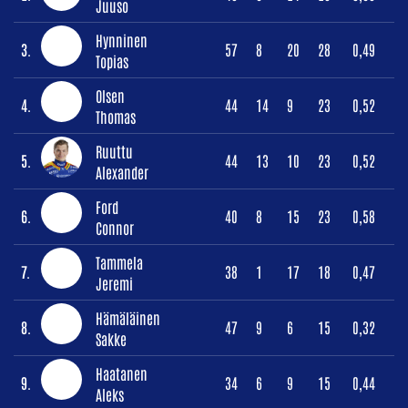
Juuso
Hynninen
3.
57
8
20
28
0,49
Topias
Olsen
4.
44
14
9
23
0,52
Thomas
Ruuttu
5.
44
13
10
23
0,52
Alexander
Ford
6.
40
8
15
23
0,58
Connor
Tammela
7.
38
1
17
18
0,47
Jeremi
Hämäläinen
8.
47
9
6
15
0,32
Sakke
Haatanen
9.
34
6
9
15
0,44
Aleks