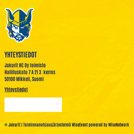
YHTEYSTIEDOT
Jukurit HC Oy toimisto
Hallituskatu 7 A 21 3. kerros
50100 Mikkeli, Suomi
Yhteystiedot
© Jukurit
| Toiminnanohjausjärjestelmä
WiseEvent
powered by
WiseNetwork