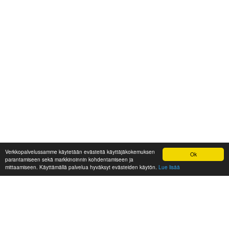
Verkkopalvelussamme käytetään evästeitä käyttäjäkokemuksen
Ok
parantamiseen sekä markkinoinnin kohdentamiseen ja
mittaamiseen. Käyttämällä palvelua hyväksyt evästeiden käytön.
Lue lisää