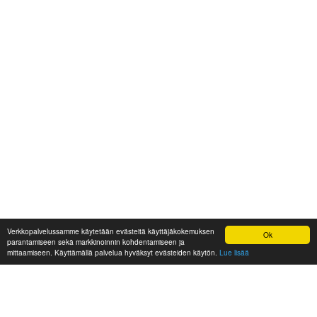
Verkkopalvelussamme käytetään evästeitä käyttäjäkokemuksen
Ok
parantamiseen sekä markkinoinnin kohdentamiseen ja
mittaamiseen. Käyttämällä palvelua hyväksyt evästeiden käytön.
Lue lisää