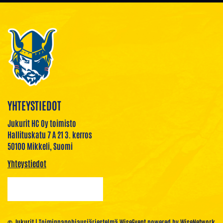
YHTEYSTIEDOT
Jukurit HC Oy toimisto
Hallituskatu 7 A 21 3. kerros
50100 Mikkeli, Suomi
Yhteystiedot
© Jukurit
| Toiminnanohjausjärjestelmä
WiseEvent
powered by
WiseNetwork