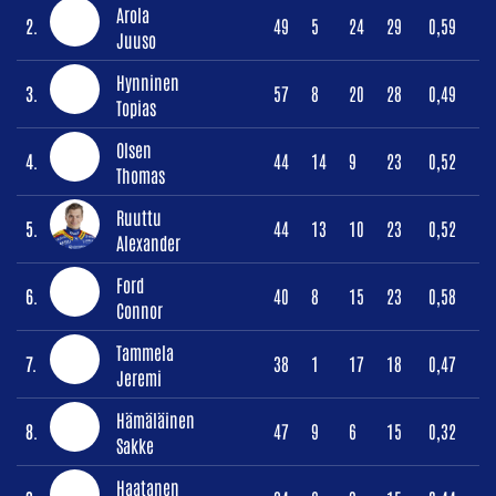
Arola
2.
49
5
24
29
0,59
Juuso
Hynninen
3.
57
8
20
28
0,49
Topias
Olsen
4.
44
14
9
23
0,52
Thomas
Ruuttu
5.
44
13
10
23
0,52
Alexander
Ford
6.
40
8
15
23
0,58
Connor
Tammela
7.
38
1
17
18
0,47
Jeremi
Hämäläinen
8.
47
9
6
15
0,32
Sakke
Haatanen