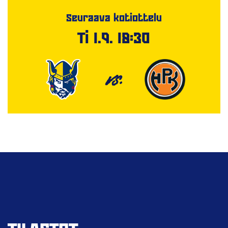
Seuraava kotiottelu
Ti 1.9. 18:30
VS.