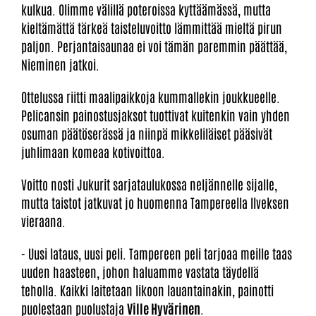
kulkua. Olimme välillä poteroissa kyttäämässä, mutta
kieltämättä tärkeä taisteluvoitto lämmittää mieltä pirun
paljon. Perjantaisaunaa ei voi tämän paremmin päättää,
Nieminen jatkoi.
Ottelussa riitti maalipaikkoja kummallekin joukkueelle.
Pelicansin painostusjaksot tuottivat kuitenkin vain yhden
osuman päätöserässä ja niinpä mikkeliläiset pääsivät
juhlimaan komeaa kotivoittoa.
Voitto nosti Jukurit sarjataulukossa neljännelle sijalle,
mutta taistot jatkuvat jo huomenna Tampereella Ilveksen
vieraana.
- Uusi lataus, uusi peli. Tampereen peli tarjoaa meille taas
uuden haasteen, johon haluamme vastata täydellä
teholla. Kaikki laitetaan likoon lauantainakin, painotti
puolestaan puolustaja
Ville Hyvärinen
.​