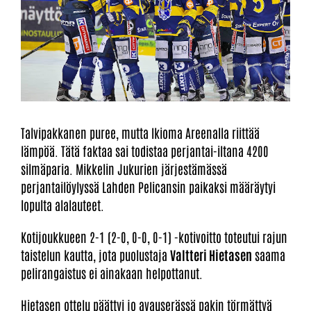
Talvipakkanen puree, mutta Ikioma Areenalla riittää
lämpöä. Tätä faktaa sai todistaa perjantai-iltana 4200
silmäparia. Mikkelin Jukurien järjestämässä
perjantailöylyssä Lahden Pelicansin paikaksi määräytyi
lopulta alalauteet.
Kotijoukkueen 2-1 (2-0, 0-0, 0-1) -kotivoitto toteutui rajun
taistelun kautta, jota puolustaja
Valtteri Hietasen
saama
pelirangaistus ei ainakaan helpottanut.
Hietasen ottelu päättyi jo avauserässä pakin törmättyä