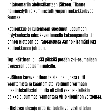
linjatuomariin aloitustilanteen jälkeen. Tilanne
hämmästytti ja kummastutti ympäri jääkiekkoilevaa
Suomea.
Kotijoukkue ei kuitenkaan suostunut luopumaan
löylykauhasta edes kaventuneella kokoonpanolla. Jo
ennen Hietasen pelirangaistusta
Janne Ritamäki
iski
kotijoukkueen johtoon.
Topi Nättinen
löi lisää pökköä pesään 2-0-osumallaan
avauserän päätösminuuteilla.
- Jälleen kovavauhtinen taistelupeli, jossa riitti
vääntämistä ja kääntämistä. Voitimme varmaan
maalintekotilastot, mutta oli siinä vastustajallakin
paikkoja, summasi valmentaja
Ville Nieminen
voittoiltaa.
- Hietasen ulosajo määräsi todella vahvasti ottelun