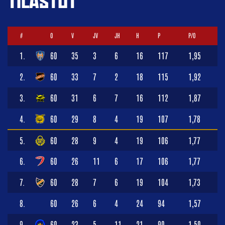
TILASTOT
#
O
V
JV
JH
H
P
P/O
1.
60
35
3
6
16
117
1,95
2.
60
33
7
2
18
115
1,92
3.
60
31
6
7
16
112
1,87
4.
60
29
8
4
19
107
1,78
5.
60
28
9
4
19
106
1,77
6.
60
26
11
6
17
106
1,77
7.
60
28
7
6
19
104
1,73
8.
60
26
6
4
24
94
1,57
9.
60
23
5
11
21
90
1,50