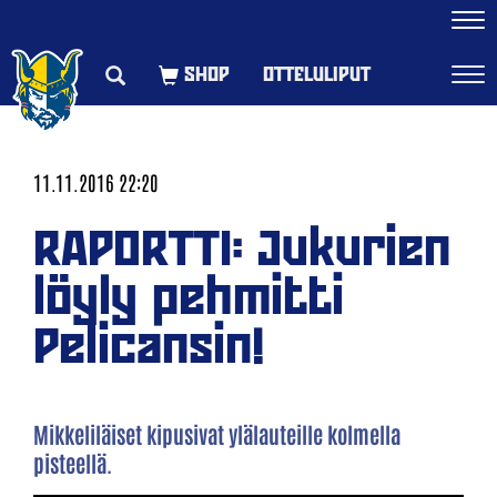
Navi
OTTELULIPUT
Navi
11.11.2016 22:20
RAPORTTI: Jukurien
löyly pehmitti
Pelicansin!
Mikkeliläiset kipusivat ylälauteille kolmella
pisteellä.