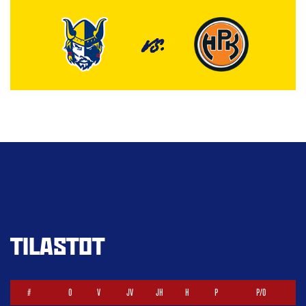
VS.
TILASTOT
#
O
V
JV
JH
H
P
P/O