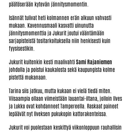
päätöserään kytevän jännitysmomentin.
Isännät tulivat heti kolmannen erän alkuun vahvasti
mukaan. Kavennusmaali kasvatti uinunutta
jännitysmomenttia ja Jukurit joutui vääntämään
sarjapisteistä tositarkoituksella niin henkisesti kuin
fyysisestikin.
Jukurit kuitenkin kesti maalivahti
Sami Rajaniemen
johdolla ja poistui kaukalosta sekä kaupungista kolme
pistettä mukanaan.
Tarina siis jatkuu, mutta kukaan ei vielä tiedä miten.
Viisaampia ollaan viimeistään lauantai-iltana, jolloin Ilves
ja Lukko ovat kohdanneet Tampereella. Raskaat paineet
lepäävät nyt Ilveksen pukukopin kattorakenteissa.
Jukurit voi puolestaan keskittyä viikonloppuun rauhallisin