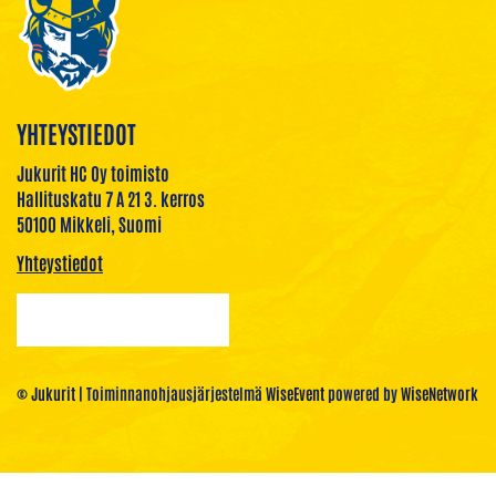
YHTEYSTIEDOT
Jukurit HC Oy toimisto
Hallituskatu 7 A 21 3. kerros
50100 Mikkeli, Suomi
Yhteystiedot
© Jukurit
| Toiminnanohjausjärjestelmä
WiseEvent
powered by
WiseNetwork