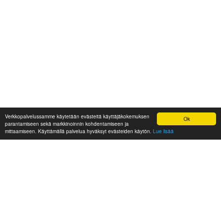
Verkkopalvelussamme käytetään evästeitä käyttäjäkokemuksen
Ok
parantamiseen sekä markkinoinnin kohdentamiseen ja
mittaamiseen. Käyttämällä palvelua hyväksyt evästeiden käytön.
Lue lisää