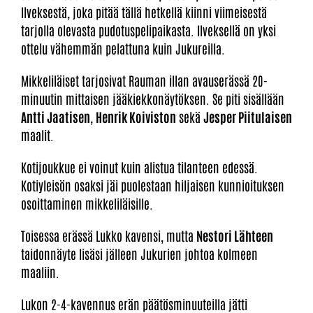
Ilveksestä, joka pitää tällä hetkellä kiinni viimeisestä
tarjolla olevasta pudotuspelipaikasta. Ilveksellä on yksi
ottelu vähemmän pelattuna kuin Jukureilla.
Mikkeliläiset tarjosivat Rauman illan avauserässä 20-
minuutin mittaisen jääkiekkonäytöksen. Se piti sisällään
Antti Jaatisen
,
Henrik Koiviston
sekä
Jesper Piitulaisen
maalit.
Kotijoukkue ei voinut kuin alistua tilanteen edessä.
Kotiyleisön osaksi jäi puolestaan hiljaisen kunnioituksen
osoittaminen mikkeliläisille.
Toisessa erässä Lukko kavensi, mutta
Nestori Lähteen
taidonnäyte lisäsi jälleen Jukurien johtoa kolmeen
maaliin.
Lukon 2-4-kavennus erän päätösminuuteilla jätti