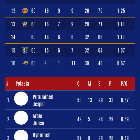
12.
60
16
9
9
26
75
1,25
13.
60
16
7
9
28
71
1,18
14.
60
16
6
6
32
66
1,10
15.
60
15
6
7
32
64
1,07
16.
60
9
1
11
39
40
0,67
#
Pelaaja
O
M
S
P
P/O
Piitulainen
1.
58
13
20
33
0,57
Jesper
Arola
2.
49
5
24
29
0,59
Juuso
Hynninen
3.
57
8
20
28
0,49