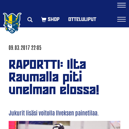
Navi
OTTELULIPUT
Navi
09.03.2017 22:05
RAPORTTI: Ilta
Raumalla piti
unelman elossa!
Jukurit lisäsi voitolla Ilveksen painetilaa.