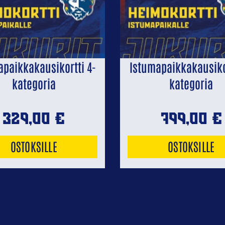
apaikkakausikortti 4-
Istumapaikkakausikor
kategoria
kategoria
329,00
€
799,00
€
OSTOKSILLE
OSTOKSILLE