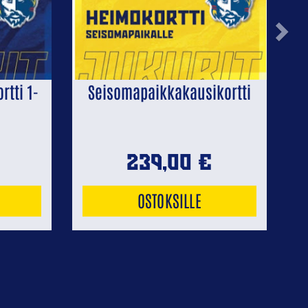
Next
tti 1-
Seisomapaikkakausikortti
239,00
€
OSTOKSILLE