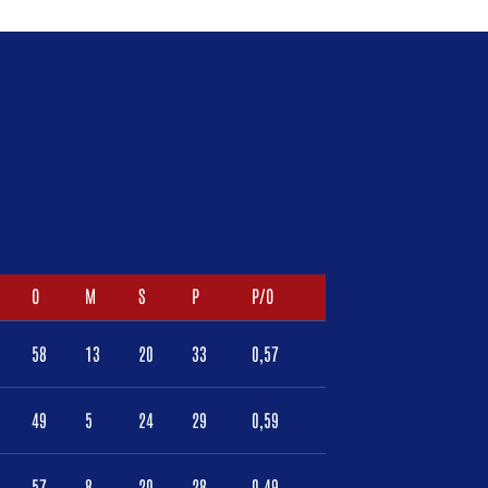
O
M
S
P
P/O
58
13
20
33
0,57
49
5
24
29
0,59
57
8
20
28
0,49