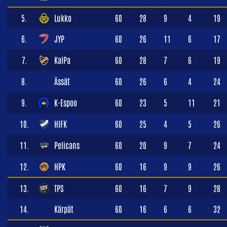
5.
Lukko
60
28
9
4
19
6.
JYP
60
26
11
6
17
7.
KalPa
60
28
7
6
19
8.
Ässät
60
26
6
4
24
9.
K-Espoo
60
23
5
11
21
10.
HIFK
60
25
4
5
26
11.
Pelicans
60
20
9
7
24
12.
HPK
60
16
9
9
26
13.
TPS
60
16
7
9
28
14.
Kärpät
60
16
6
6
32