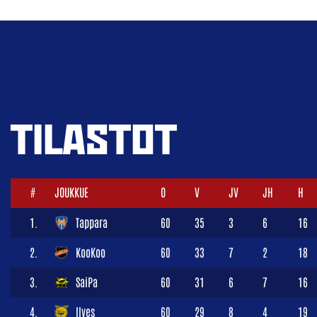
TILASTOT
#
JOUKKUE
O
V
JV
JH
H
1.
Tappara
60
35
3
6
16
2.
KooKoo
60
33
7
2
18
3.
SaiPa
60
31
6
7
16
4.
Ilves
60
29
8
4
19