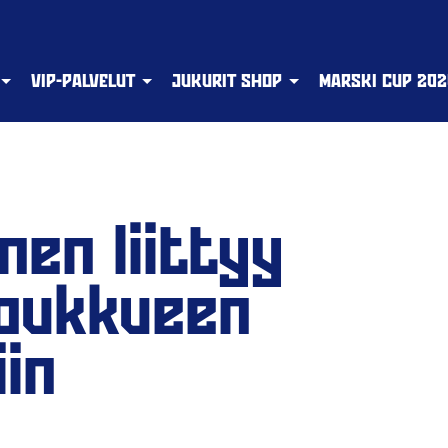
VIP-PALVELUT
JUKURIT SHOP
MARSKI CUP 202
en liittyy
joukkueen
in