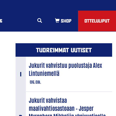
6
OTTELULIPUT
TUOREIMMAT UUTISET
Jukurit vahvistuu puolustaja Alex
Lintuniemellä
06.08.
Jukurit vahvistaa
maalivahtiosastoaan – Jesper