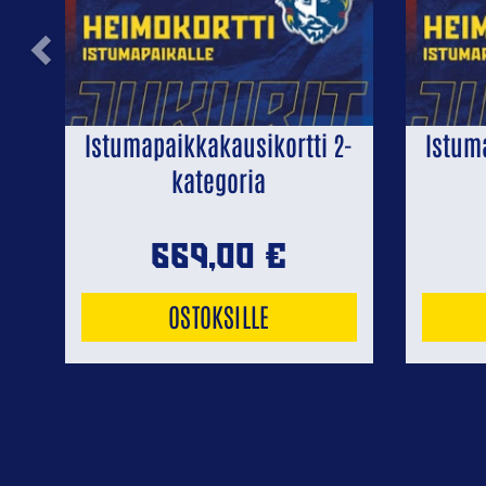
Previous
Istumapaikkakausikortti 2-
Istum
kategoria
669,00
€
OSTOKSILLE