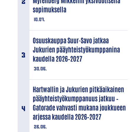
Myrenberg Mikkeliin yksivuotisella
sopimuksella
10.07.
Osuuskauppa Suur-Savo jatkaa
Jukurien pääyhteistyökumppanina
kaudella 2026–2027
30.06.
Hartwallin ja Jukurien pitkäaikainen
pääyhteistyökumppanuus jatkuu –
Gatorade vahvasti mukana joukkueen
arjessa kaudella 2026–2027
26.06.