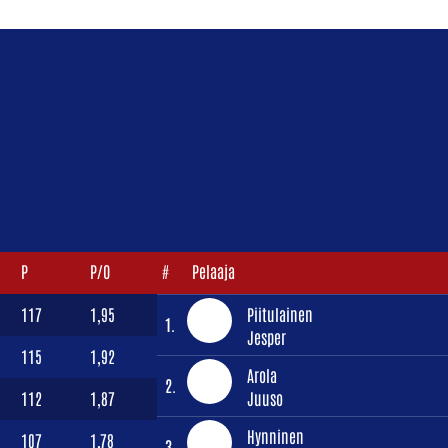
P
P/O
#
Pelaaja
117
1,95
Piitulainen
1.
Jesper
115
1,92
Arola
2.
112
1,87
Juuso
Hynninen
107
1,78
3.