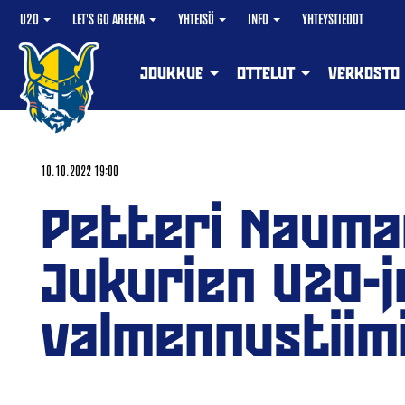
U20
LET'S GO AREENA
YHTEISÖ
INFO
YHTEYSTIEDOT
JOUKKUE
OTTELUT
VERKOSTO
10.10.2022 19:00
Petteri Nauman
Jukurien U20-
valmennustiimi