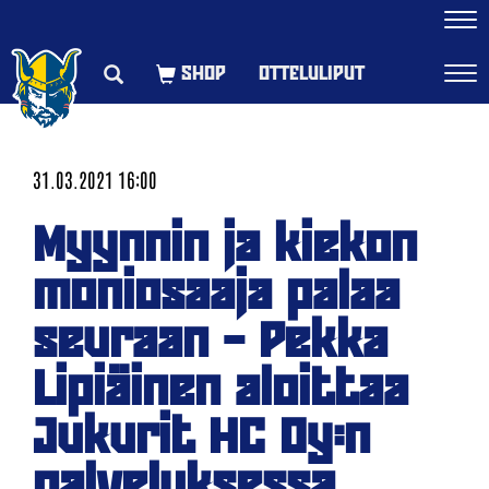
Navi
OTTELULIPUT
Navi
31.03.2021 16:00
Myynnin ja kiekon
moniosaaja palaa
seuraan – Pekka
Lipiäinen aloittaa
Jukurit HC Oy:n
palveluksessa