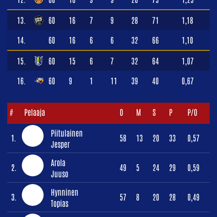
13.
60
16
7
9
28
71
1,18
14.
60
16
6
6
32
66
1,10
15.
60
15
6
7
32
64
1,07
16.
60
9
1
11
39
40
0,67
#
Pelaaja
O
M
S
P
P/O
Piitulainen
1.
58
13
20
33
0,57
Jesper
Arola
2.
49
5
24
29
0,59
Juuso
Hynninen
3.
57
8
20
28
0,49
Topias