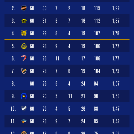
2.
60
33
7
2
18
115
1,92
3.
60
31
6
7
16
112
1,87
4.
60
29
8
4
19
107
1,78
5.
60
28
9
4
19
106
1,77
6.
60
26
11
6
17
106
1,77
7.
60
28
7
6
19
104
1,73
8.
60
26
6
4
24
94
1,57
9.
60
23
5
11
21
90
1,50
10.
60
25
4
5
26
88
1,47
11.
60
20
9
7
24
85
1,42
12.
60
16
9
9
26
75
1,25