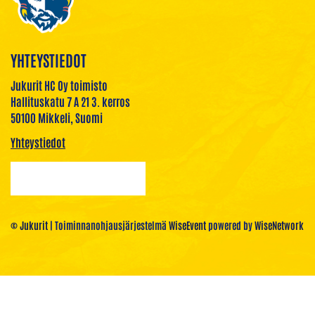
YHTEYSTIEDOT
Jukurit HC Oy toimisto
Hallituskatu 7 A 21 3. kerros
50100 Mikkeli, Suomi
Yhteystiedot
© Jukurit
| Toiminnanohjausjärjestelmä
WiseEvent
powered by
WiseNetwork