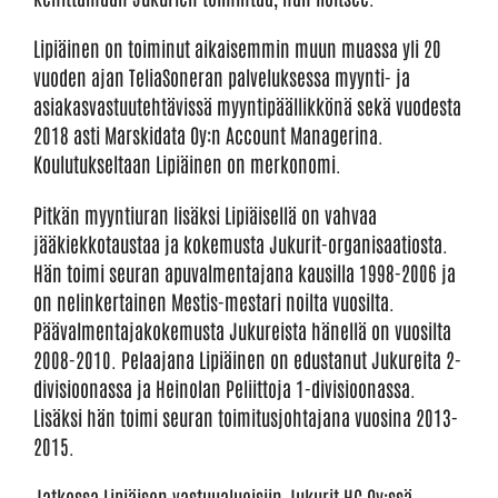
Lipiäinen on toiminut aikaisemmin muun muassa yli 20
vuoden ajan TeliaSoneran palveluksessa myynti- ja
asiakasvastuutehtävissä myyntipäällikkönä sekä vuodesta
2018 asti Marskidata Oy:n Account Managerina.
Koulutukseltaan Lipiäinen on merkonomi.
Pitkän myyntiuran lisäksi Lipiäisellä on vahvaa
jääkiekkotaustaa ja kokemusta Jukurit-organisaatiosta.
Hän toimi seuran apuvalmentajana kausilla 1998-2006 ja
on nelinkertainen Mestis-mestari noilta vuosilta.
Päävalmentajakokemusta Jukureista hänellä on vuosilta
2008-2010. Pelaajana Lipiäinen on edustanut Jukureita 2-
divisioonassa ja Heinolan Peliittoja 1-divisioonassa.
Lisäksi hän toimi seuran toimitusjohtajana vuosina 2013-
2015.
Jatkossa Lipiäisen vastuualueisiin Jukurit HC Oy:ssä