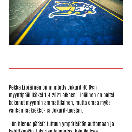
Pekka Lipiäinen
on nimitetty Jukurit HC Oy:n
myyntipäälliköksi 1.4.2021 alkaen. Lipiäinen on paitsi
kokenut myynnin ammattilainen, mutta omaa myös
vankan jääkiekko- ja Jukurit-taustan.
- On hienoa päästä tuttuun ympäristöön auttamaan ja
kehittämään Jukurien toimintaa, hän iloitsee.