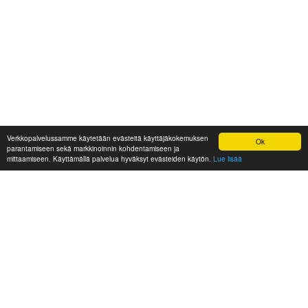
Verkkopalvelussamme käytetään evästeitä käyttäjäkokemuksen
Ok
parantamiseen sekä markkinoinnin kohdentamiseen ja
mittaamiseen. Käyttämällä palvelua hyväksyt evästeiden käytön.
Lue lisää