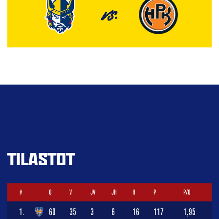
VS.
TILASTOT
#
O
V
JV
JH
H
P
P/O
1.
60
35
3
6
16
117
1,95