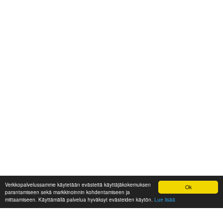
Verkkopalvelussamme käytetään evästeitä käyttäjäkokemuksen
Ok
parantamiseen sekä markkinoinnin kohdentamiseen ja
mittaamiseen. Käyttämällä palvelua hyväksyt evästeiden käytön.
Lue lisää