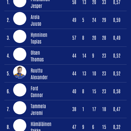
1.
58
13
20
33
0,57
Jesper
Arola
2.
49
5
24
29
0,59
Juuso
Hynninen
3.
57
8
20
28
0,49
Topias
Olsen
4.
44
14
9
23
0,52
Thomas
Ruuttu
5.
44
13
10
23
0,52
Alexander
Ford
6.
40
8
15
23
0,58
Connor
Tammela
7.
38
1
17
18
0,47
Jeremi
Hämäläinen
8.
47
9
6
15
0,32
Sakke