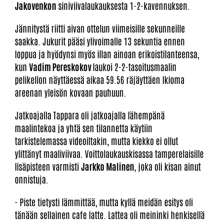
Jakovenkon
siniviivalaukauksesta 1-2-kavennuksen.
Jännitystä riitti aivan ottelun viimeisille sekunneille
saakka. Jukurit pääsi ylivoimalle 13 sekuntia ennen
loppua ja hyödynsi myös illan ainoan erikoistilanteensa,
kun
Vadim Pereskokov
laukoi 2-2-tasoitusmaalin
pelikellon näyttäessä aikaa 59.56 räjäyttäen Ikioma
areenan yleisön kovaan pauhuun.
Jatkoajalla Tappara oli jatkoajalla lähempänä
maalintekoa ja yhtä sen tilannetta käytiin
tarkistelemassa videoiltakin, mutta kiekko ei ollut
ylittänyt maaliviivaa. Voittolaukauskisassa tamperelaisille
lisäpisteen varmisti
Jarkko Malinen
, joka oli kisan ainut
onnistuja.
- Piste tietysti lämmittää, mutta kyllä meidän esitys oli
tänään sellainen cafe latte. Lattea oli meininki henkisellä