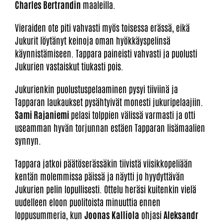
Charles Bertrandin
maaleilla.
Vieraiden ote piti vahvasti myös toisessa erässä, eikä
Jukurit löytänyt keinoja oman hyökkäyspelinsä
käynnistämiseen. Tappara paineisti vahvasti ja puolusti
Jukurien vastaiskut tiukasti pois.
Jukurienkin puolustuspelaaminen pysyi tiiviinä ja
Tapparan laukaukset pysähtyivät monesti jukuripelaajiin.
Sami Rajaniemi
pelasi tolppien välissä varmasti ja otti
useamman hyvän torjunnan estäen Tapparan lisämaalien
synnyn.
Tappara jatkoi päätöserässäkin tiivistä viisikkopeliään
kentän molemmissa päissä ja näytti jo hyydyttävän
Jukurien pelin lopullisesti. Ottelu heräsi kuitenkin vielä
uudelleen eloon puolitoista minuuttia ennen
loppusummeria, kun
Joonas Kalliola
ohjasi
Aleksandr