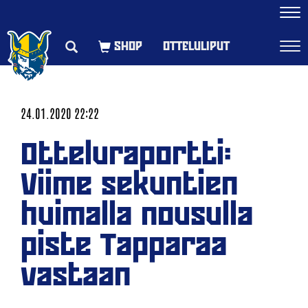
Navi
OTTELULIPUT
Navi
24.01.2020 22:22
Otteluraportti:
Viime sekuntien
huimalla nousulla
piste Tapparaa
vastaan