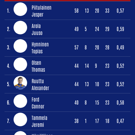
Piitulainen
1.
58
13
20
33
0,57
Jesper
Arola
2.
49
5
24
29
0,59
Juuso
Hynninen
3.
57
8
20
28
0,49
Topias
Olsen
4.
44
14
9
23
0,52
Thomas
Ruuttu
5.
44
13
10
23
0,52
Alexander
Ford
6.
40
8
15
23
0,58
Connor
Tammela
7.
38
1
17
18
0,47
Jeremi