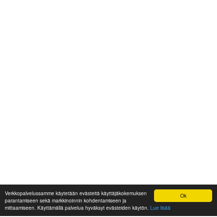
Verkkopalvelussamme käytetään evästeitä käyttäjäkokemuksen
Ok
parantamiseen sekä markkinoinnin kohdentamiseen ja
mittaamiseen. Käyttämällä palvelua hyväksyt evästeiden käytön.
Lue lisää