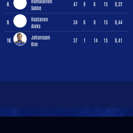
Hämäläinen
8.
47
9
6
15
0,32
Sakke
Haatanen
9.
34
6
9
15
0,44
Aleks
Johansson
10.
37
1
14
15
0,41
Kim