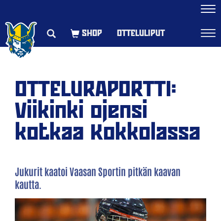
Navi
OTTELULIPUT
Navi
OTTELURAPORTTI:
Viikinki ojensi
kotkaa Kokkolassa
Jukurit kaatoi Vaasan Sportin pitkän kaavan
kautta.