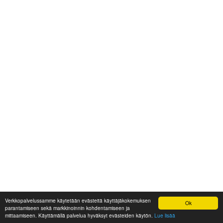
Verkkopalvelussamme käytetään evästeitä käyttäjäkokemuksen
Ok
parantamiseen sekä markkinoinnin kohdentamiseen ja
mittaamiseen. Käyttämällä palvelua hyväksyt evästeiden käytön.
Lue lisää