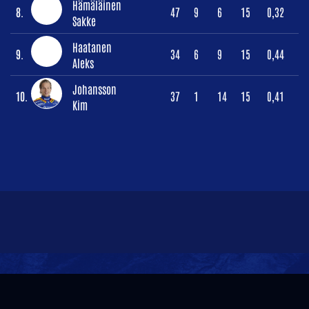
Hämäläinen
8.
47
9
6
15
0,32
Sakke
Haatanen
9.
34
6
9
15
0,44
Aleks
Johansson
10.
37
1
14
15
0,41
Kim