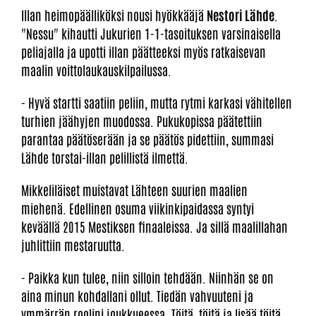
Illan heimopäälliköksi nousi hyökkääjä
Nestori Lähde
.
"Nessu" kihautti Jukurien 1-1-tasoituksen varsinaisella
peliajalla ja upotti illan päätteeksi myös ratkaisevan
maalin voittolaukauskilpailussa.
- Hyvä startti saatiin peliin, mutta rytmi karkasi vähitellen
turhien jäähyjen muodossa. Pukukopissa päätettiin
parantaa päätöserään ja se päätös pidettiin, summasi
Lähde torstai-illan pelillistä ilmettä.
Mikkeliläiset muistavat Lähteen suurien maalien
miehenä. Edellinen osuma viikinkipaidassa syntyi
keväällä 2015 Mestiksen finaaleissa. Ja sillä maalillahan
juhlittiin mestaruutta.
- Paikka kun tulee, niin silloin tehdään. Niinhän se on
aina minun kohdallani ollut. Tiedän vahvuuteni ja
ymmärrän roolini joukkueessa. Töitä, töitä ja lisää töitä.