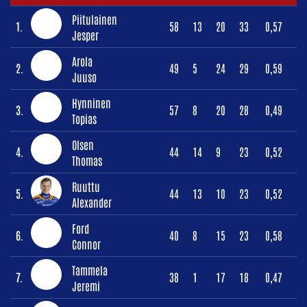
Piitulainen
1.
58
13
20
33
0,57
Jesper
Arola
2.
49
5
24
29
0,59
Juuso
Hynninen
3.
57
8
20
28
0,49
Topias
Olsen
4.
44
14
9
23
0,52
Thomas
Ruuttu
5.
44
13
10
23
0,52
Alexander
Ford
6.
40
8
15
23
0,58
Connor
Tammela
7.
38
1
17
18
0,47
Jeremi