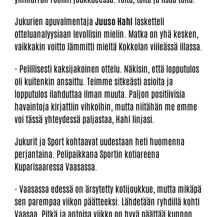
Jukurien apuvalmentaja
Juuso Hahl
lasketteli
otteluanalyysiaan levollisin mielin. Matka on yhä kesken,
vaikkakin voitto lämmitti mieltä Kokkolan viileässä illassa.
- Pelillisesti kaksijakoinen ottelu. Näkisin, että lopputulos
oli kuitenkin ansaittu. Teimme sitkeästi asioita ja
lopputulos ilahduttaa ilman muuta. Paljon positiivisia
havaintoja kirjattiin vihkoihin, mutta niitähän me emme
voi tässä yhteydessä paljastaa, Hahl linjasi.
Jukurit ja Sport kohtaavat uudestaan heti huomenna
perjantaina. Pelipaikkana Sportin kotiareena
Kuparisaaressa Vaasassa.
- Vaasassa edessä on ärsytetty kotijoukkue, mutta mikäpä
sen parempaa viikon päätteeksi. Lähdetään ryhdillä kohti
Vaasaa. Pitkä ja antoisa viikko on hyvä päättää kunnon